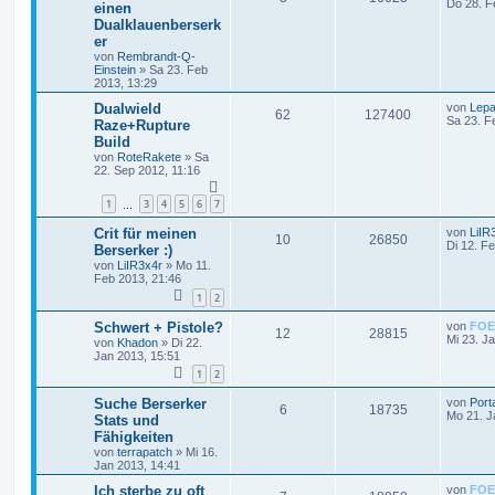
Do 28. F
einen
Dualklauenberserk
er
von
Rembrandt-Q-
Einstein
»
Sa 23. Feb
2013, 13:29
Dualwield
von
Lep
62
127400
Sa 23. F
Raze+Rupture
Build
von
RoteRakete
»
Sa
22. Sep 2012, 11:16
1
3
4
5
6
7
…
Crit für meinen
von
LiIR
10
26850
Di 12. F
Berserker :)
von
LiIR3x4r
»
Mo 11.
Feb 2013, 21:46
1
2
Schwert + Pistole?
von
FOE
12
28815
Mi 23. J
von
Khadon
»
Di 22.
Jan 2013, 15:51
1
2
Suche Berserker
von
Port
6
18735
Mo 21. J
Stats und
Fähigkeiten
von
terrapatch
»
Mi 16.
Jan 2013, 14:41
Ich sterbe zu oft
von
FOE