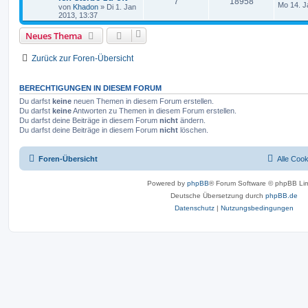
7
18958
Mo 14. J
von
Khadon
»
Di 1. Jan
2013, 13:37
Neues Thema
Zurück zur Foren-Übersicht
BERECHTIGUNGEN IN DIESEM FORUM
Du darfst
keine
neuen Themen in diesem Forum erstellen.
Du darfst
keine
Antworten zu Themen in diesem Forum erstellen.
Du darfst deine Beiträge in diesem Forum
nicht
ändern.
Du darfst deine Beiträge in diesem Forum
nicht
löschen.
Foren-Übersicht
Alle Coo
Powered by
phpBB
® Forum Software © phpBB Lim
Deutsche Übersetzung durch
phpBB.de
Datenschutz
|
Nutzungsbedingungen