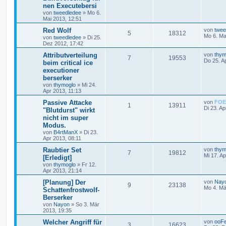
nen Executebersi
von
tweedledee
»
Mo 6.
Mai 2013, 12:51
Red Wolf
von
twee
5
18312
Mo 6. Ma
von
tweedledee
»
Di 25.
Dez 2012, 17:42
Attributverteilung
von
thym
7
19553
Do 25. A
beim critical ice
executioner
berserker
von
thymoglo
»
Mi 24.
Apr 2013, 11:13
Passive Attacke
von
FOE
1
13911
Di 23. Ap
"Blutdurst" wirkt
nicht im super
Modus.
von
B4rtManX
»
Di 23.
Apr 2013, 08:11
Raubtier Set
von
thym
7
19812
Mi 17. A
[Erledigt]
von
thymoglo
»
Fr 12.
Apr 2013, 21:14
[Planung] Der
von
Nay
9
23138
Mo 4. Mä
Schattenfrostwolf-
Berserker
von
Nayon
»
So 3. Mär
2013, 19:35
Welcher Angriff für
von
ooF
3
16623