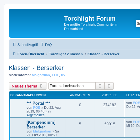
Torchlight Forum
Die größte Torchlight Community in
Deutschland
Schnellzugriff
FAQ
Foren-Übersicht
Torchlight 2 Klassen
Klassen - Berserker
Klassen - Berserker
Moderatoren:
Malgardian
,
FOE
,
frx
Suche
Erweiterte Suc
Neues Thema
BEKANNTMACHUNGEN
ANTWORTEN
ZUGRIFFE
LETZTER
*** Portal ***
von
FOE
0
274182
Do 22. A
von
FOE
»
Do 22. Aug
2019, 06:48
» in
Allgemeines
[Kompendium]
von
FOE
5
59915
Mi 19. D
Berserker
von
Malgardian
»
Sa
27. Okt 2012, 00:59