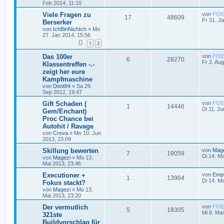
Feb 2014, 11:10
Viele Fragen zu
von
FOE
17
48609
Fr 31. J
Berserker
von
IchBinNichIch
»
Mo
27. Jan 2014, 15:56
1
2
Das 100er
von
FOE
6
28270
Fr 2. Au
Klassentreffen -.-
zeigt her eure
Kampfmaschine
von
Dent84
»
Sa 29.
Sep 2012, 19:47
Gift Schaden (
von
FOE
1
14446
Di 11. J
Gem/Enchant)
Proc Chance bei
Autohit / Ravage
von
Creva
»
Mo 10. Jun
2013, 23:09
Skillung bewerten
von
Mag
7
19059
Di 14. M
von
Magezi
»
Mo 13.
Mai 2013, 23:46
Executioner +
von
Emp
1
13964
Di 14. M
Fokus stackt?
von
Magezi
»
Mo 13.
Mai 2013, 23:20
Der vermutlich
von
FOE
5
18305
Mi 8. Ma
321ste
Buildvorschlag für