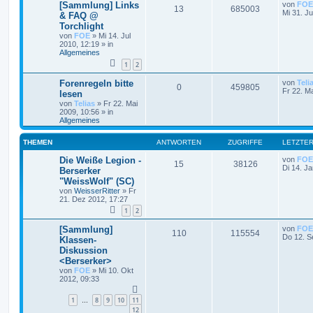
[Sammlung] Links
von
FOE
13
685003
Mi 31. Ju
& FAQ @
Torchlight
von
FOE
»
Mi 14. Jul
2010, 12:19
» in
Allgemeines
1
2
Forenregeln bitte
von
Teli
0
459805
Fr 22. M
lesen
von
Telias
»
Fr 22. Mai
2009, 10:56
» in
Allgemeines
THEMEN
ANTWORTEN
ZUGRIFFE
LETZTER
Die Weiße Legion -
von
FOE
15
38126
Di 14. J
Berserker
"WeissWolf" (SC)
von
WeisserRitter
»
Fr
21. Dez 2012, 17:27
1
2
[Sammlung]
von
FOE
110
115554
Do 12. S
Klassen-
Diskussion
<Berserker>
von
FOE
»
Mi 10. Okt
2012, 09:33
1
8
9
10
11
…
12