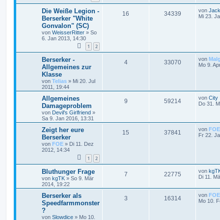
Die Weiße Legion -
von
Jac
16
34339
Mi 23. J
Berserker "White
Gonvalon" (SC)
von
WeisserRitter
»
So
6. Jan 2013, 14:30
1
2
Berserker -
von
Mal
4
33070
Mo 9. Ap
Allgemeines zur
Klasse
von
Telias
»
Mi 20. Jul
2011, 19:44
Allgemeines
von
City
9
59214
Do 31. M
Damageproblem
von
Devil's Girlfriend
»
Sa 9. Jan 2016, 13:31
Zeigt her eure
von
FOE
15
37841
Fr 22. J
Berserker
von
FOE
»
Di 11. Dez
2012, 14:34
1
2
Bluthunger Frage
von
kgT
7
22775
Di 11. M
von
kgTK
»
So 9. Mär
2014, 19:22
Berserker als
von
FOE
3
16314
Mo 10. F
Speedfarmmonster
?
von
Slowdice
»
Mo 10.