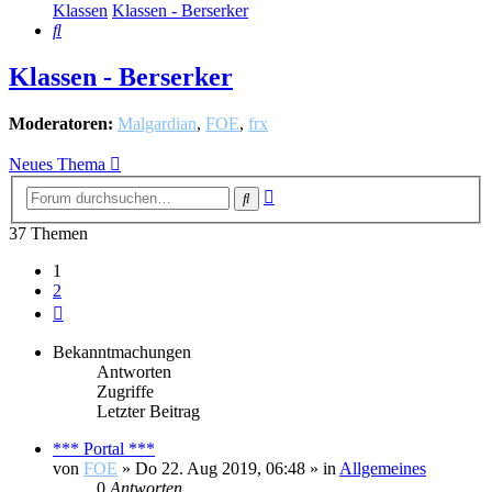
Klassen
Klassen - Berserker
Suche
Klassen - Berserker
Moderatoren:
Malgardian
,
FOE
,
frx
Neues Thema
Erweiterte
Suche
Suche
37 Themen
1
2
Nächste
Bekanntmachungen
Antworten
Zugriffe
Letzter Beitrag
*** Portal ***
von
FOE
»
Do 22. Aug 2019, 06:48
» in
Allgemeines
0
Antworten