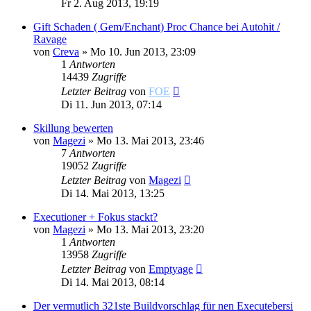
Fr 2. Aug 2013, 19:19
Gift Schaden ( Gem/Enchant) Proc Chance bei Autohit /
Ravage
von
Creva
»
Mo 10. Jun 2013, 23:09
1
Antworten
14439
Zugriffe
Letzter Beitrag
von
FOE
Di 11. Jun 2013, 07:14
Skillung bewerten
von
Magezi
»
Mo 13. Mai 2013, 23:46
7
Antworten
19052
Zugriffe
Letzter Beitrag
von
Magezi
Di 14. Mai 2013, 13:25
Executioner + Fokus stackt?
von
Magezi
»
Mo 13. Mai 2013, 23:20
1
Antworten
13958
Zugriffe
Letzter Beitrag
von
Emptyage
Di 14. Mai 2013, 08:14
Der vermutlich 321ste Buildvorschlag für nen Executebersi