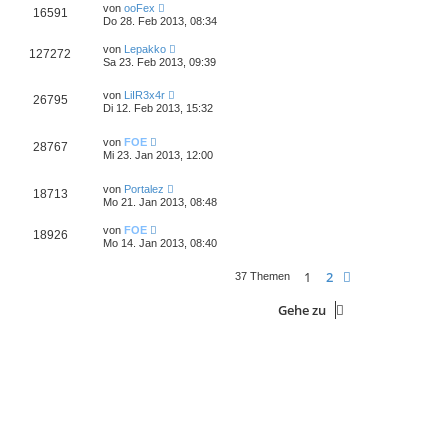
von
ooFex
16591
Do 28. Feb 2013, 08:34
von
Lepakko
127272
Sa 23. Feb 2013, 09:39
von
LiIR3x4r
26795
Di 12. Feb 2013, 15:32
von
FOE
28767
Mi 23. Jan 2013, 12:00
von
Portalez
18713
Mo 21. Jan 2013, 08:48
von
FOE
18926
Mo 14. Jan 2013, 08:40
1
2
Nächste
37 Themen
Gehe zu