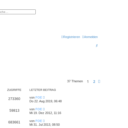
eiterte Suche
Registrieren
Anmelden
S
u
c
h
e
1
2
Nächste
37 Themen
ZUGRIFFE
LETZTER BEITRAG
von
FOE
273360
Do 22. Aug 2019, 06:48
von
FOE
59813
Mi 19. Dez 2012, 11:16
von
FOE
683661
Mi 31. Jul 2013, 08:50