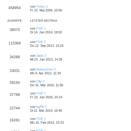
von
Telias
458954
Fr 22. Mai 2009, 10:56
ZUGRIFFE
LETZTER BEITRAG
von
FOE
38070
Di 14. Jan 2014, 19:02
von
FOE
115369
Do 12. Sep 2013, 13:24
von
Jack
34288
Mi 23. Jan 2013, 14:35
von
Malgardian
33031
Mo 9. Apr 2012, 11:34
von
City
59150
Do 31. Mär 2016, 11:56
von
FOE
37799
Fr 22. Jan 2016, 10:14
von
kgTK
22744
Di 11. Mär 2014, 16:46
von
FOE
16281
Mo 10. Feb 2014, 15:23
von
FOE