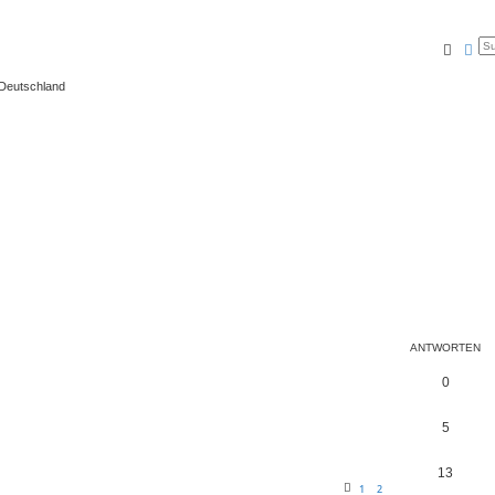
Suche
Erw
 Deutschland
ANTWORTEN
0
5
13
1
2