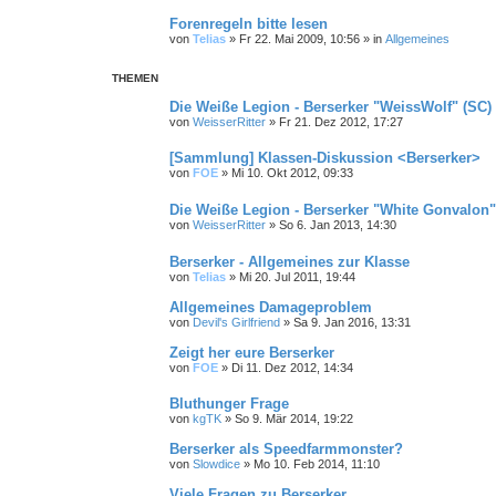
Forenregeln bitte lesen
von
Telias
»
Fr 22. Mai 2009, 10:56
» in
Allgemeines
THEMEN
Die Weiße Legion - Berserker "WeissWolf" (SC)
von
WeisserRitter
»
Fr 21. Dez 2012, 17:27
[Sammlung] Klassen-Diskussion <Berserker>
von
FOE
»
Mi 10. Okt 2012, 09:33
Die Weiße Legion - Berserker "White Gonvalon"
von
WeisserRitter
»
So 6. Jan 2013, 14:30
Berserker - Allgemeines zur Klasse
von
Telias
»
Mi 20. Jul 2011, 19:44
Allgemeines Damageproblem
von
Devil's Girlfriend
»
Sa 9. Jan 2016, 13:31
Zeigt her eure Berserker
von
FOE
»
Di 11. Dez 2012, 14:34
Bluthunger Frage
von
kgTK
»
So 9. Mär 2014, 19:22
Berserker als Speedfarmmonster?
von
Slowdice
»
Mo 10. Feb 2014, 11:10
Viele Fragen zu Berserker