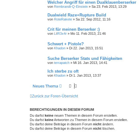
Welcher Angriff für einen Dualklauenberserker
von
Rembrandt-Q-Einstein
»
Sa 23. Feb 2013, 13:29
Dualwield Raze+Rupture Build
von
RoteRakete
»
Sa 22. Sep 2012, 11:16
Crit für meinen Berserker :)
von
LiIR3x4r
»
Mo 11. Feb 2013, 21:46
Schwert + Pistole?
von
Khadon
»
Di 22. Jan 2013, 15:51
Suche Berserker Stats und Fähigkeiten
von
terrapatch
»
Mi 16. Jan 2013, 14:41
Ich sterbe zu oft
von
Khadon
»
Di 1. Jan 2013, 13:37
Neues Thema
Zurück zur Foren-Übersicht
BERECHTIGUNGEN IN DIESEM FORUM
Du darfst
keine
neuen Themen in diesem Forum erstellen.
Du darfst
keine
Antworten zu Themen in diesem Forum erstellen.
Du darfst deine Beiträge in diesem Forum
nicht
ändern.
Du darfst deine Beiträge in diesem Forum
nicht
löschen.