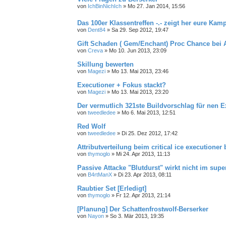
von
IchBinNichIch
»
Mo 27. Jan 2014, 15:56
Das 100er Klassentreffen -.- zeigt her eure Ka
von
Dent84
»
Sa 29. Sep 2012, 19:47
Gift Schaden ( Gem/Enchant) Proc Chance bei A
von
Creva
»
Mo 10. Jun 2013, 23:09
Skillung bewerten
von
Magezi
»
Mo 13. Mai 2013, 23:46
Executioner + Fokus stackt?
von
Magezi
»
Mo 13. Mai 2013, 23:20
Der vermutlich 321ste Buildvorschlag für nen E
von
tweedledee
»
Mo 6. Mai 2013, 12:51
Red Wolf
von
tweedledee
»
Di 25. Dez 2012, 17:42
Attributverteilung beim critical ice executioner 
von
thymoglo
»
Mi 24. Apr 2013, 11:13
Passive Attacke "Blutdurst" wirkt nicht im sup
von
B4rtManX
»
Di 23. Apr 2013, 08:11
Raubtier Set [Erledigt]
von
thymoglo
»
Fr 12. Apr 2013, 21:14
[Planung] Der Schattenfrostwolf-Berserker
von
Nayon
»
So 3. Mär 2013, 19:35