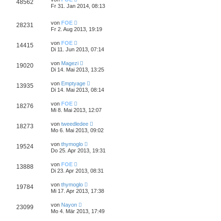
48562
Fr 31. Jan 2014, 08:13
von
FOE
28231
Fr 2. Aug 2013, 19:19
von
FOE
14415
Di 11. Jun 2013, 07:14
von
Magezi
19020
Di 14. Mai 2013, 13:25
von
Emptyage
13935
Di 14. Mai 2013, 08:14
von
FOE
18276
Mi 8. Mai 2013, 12:07
von
tweedledee
18273
Mo 6. Mai 2013, 09:02
von
thymoglo
19524
Do 25. Apr 2013, 19:31
von
FOE
13888
Di 23. Apr 2013, 08:31
von
thymoglo
19784
Mi 17. Apr 2013, 17:38
von
Nayon
23099
Mo 4. Mär 2013, 17:49