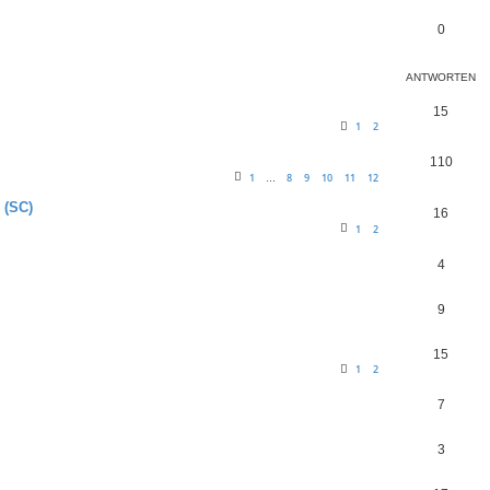
0
ANTWORTEN
15
1
2
110
1
8
9
10
11
12
…
 (SC)
16
1
2
4
9
15
1
2
7
3