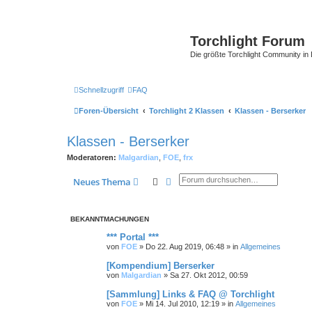
Torchlight Forum
Die größte Torchlight Community in
Schnellzugriff
FAQ
Foren-Übersicht
Torchlight 2 Klassen
Klassen - Berserker
Klassen - Berserker
Moderatoren:
Malgardian
,
FOE
,
frx
Suche
Erweiterte Suche
Neues Thema
BEKANNTMACHUNGEN
*** Portal ***
von
FOE
»
Do 22. Aug 2019, 06:48
» in
Allgemeines
[Kompendium] Berserker
von
Malgardian
»
Sa 27. Okt 2012, 00:59
[Sammlung] Links & FAQ @ Torchlight
von
FOE
»
Mi 14. Jul 2010, 12:19
» in
Allgemeines