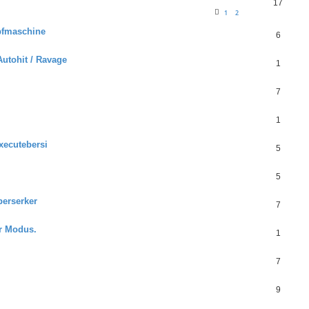
17
1
2
mpfmaschine
6
utohit / Ravage
1
7
1
xecutebersi
5
5
berserker
7
er Modus.
1
7
9