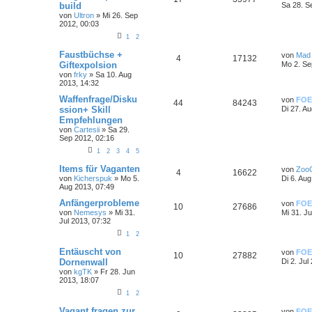
build
Sa 28. S
von
Ultron
»
Mi 26. Sep
2012, 00:03
1
2
Faustbüchse +
von
Mad
4
17132
Giftexpolsion
Mo 2. Se
von
frky
»
Sa 10. Aug
2013, 14:32
Waffenfrage/Disku
von
FOE
44
84243
ssion+ Skill
Di 27. A
Empfehlungen
von
Cartesii
»
Sa 29.
Sep 2012, 02:16
1
2
3
4
5
Items für Vaganten
von
Zoo
4
16622
von
Kicherspuk
»
Mo 5.
Di 6. Au
Aug 2013, 07:49
Anfängerprobleme
von
FOE
10
27686
von
Nemesys
»
Mi 31.
Mi 31. Ju
Jul 2013, 07:32
1
2
Entäuscht von
von
FOE
10
27882
Dornenwall
Di 2. Jul
von
kgTK
»
Fr 28. Jun
2013, 18:07
1
2
Vagant fragen zur
von
FOE