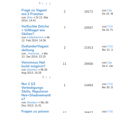
1
2
3
Frage zu Vagant
von
City
2
18171
mit 2 Pistolen
Do 15. M
von
Sloty
»
Di 13. Mai
2014, 14:41
Verfluchte Dolche
von
FOE
7
20507
+ Gifthagel wie
Sa 15. F
Skillen?
von
IchBinNichIch
»
Mi
12. Feb 2014, 14:36
Outlander/Vagant
von
FOE
2
21913
skillung
Mo 13. J
von
_Hammas_
»
Mo
13. Jan 2014, 13:15
Venomous Hail
von
City
11
29400
build möglich?
Sa 4. Ja
von
Slowdice
»
Mi 28.
Aug 2013, 16:26
1
2
Nur 2 1/2
von
FOE
1
14463
Verteidigungs
Mo 30. D
Skills, Repulsion
Hex+Shadowmantl
e?
von
Slowdice
»
Mo 30.
Dez 2013, 11:41
Fragen zu poison
von
FOE
17
35977