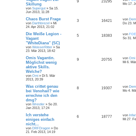
9
23295
Skillung
Mo 17. J
von
Supergut
»
Sa 15.
Jun 2013, 11:28
Chaos Burst Frage
von
Demo
3
16421
von
Darthbrezel
»
Mi
Do 23. M
24. Apr 2013, 21:02
Die Weiße Legion -
von
FOE
5
18383
Vagant
So 31. M
"WhiteDiana" (SC)
von
WeisserRitter
»
Sa
23. Mär 2013, 18:42
Omis Vagantin.
von
Omi
9
20755
Möglichst wenig
Mi 6. Mä
aktive Skills.
Welche?
von
Omi
»
Di 5. Mär
2013, 20:39
Was crittet genau
von
Demo
8
19307
bei Venohail? wie
Mo 4. Mä
errechne ich den
dmg?
von
Wrestler
»
So 20.
Jan 2013, 17:24
Ich verstehe
von
Infar
6
18777
einiges einfach
Mi 27. F
nicht...
von
DRFDragon
»
Do
21. Feb 2013, 14:19