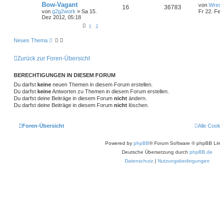
Bow-Vagant
von
Wres
16
36783
von
g2g2work
»
Sa 15.
Fr 22. F
Dez 2012, 05:18
1
2
Neues Thema
Zurück zur Foren-Übersicht
BERECHTIGUNGEN IN DIESEM FORUM
Du darfst
keine
neuen Themen in diesem Forum erstellen.
Du darfst
keine
Antworten zu Themen in diesem Forum erstellen.
Du darfst deine Beiträge in diesem Forum
nicht
ändern.
Du darfst deine Beiträge in diesem Forum
nicht
löschen.
Foren-Übersicht
Alle Coo
Powered by
phpBB
® Forum Software © phpBB Lim
Deutsche Übersetzung durch
phpBB.de
Datenschutz
|
Nutzungsbedingungen