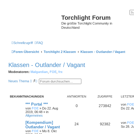
Torchlight Forum
Die größte Torchlight Community in
Deutschland
Schnellzugriff
FAQ
Foren-Übersicht
Torchlight 2 Klassen
Klassen - Outlander / Vagant
Klassen - Outlander / Vagant
Moderatoren:
Malgardian
,
FOE
,
frx
S
E
Neues Thema
u
r
c
w
h
e
e
i
BEKANNTMACHUNGEN
ANTWORTEN
ZUGRIFFE
LETZTER
t
e
*** Portal ***
von
FOE
r
0
273842
von
FOE
»
Do 22. Aug
Do 22. A
t
2019, 06:48
» in
e
Allgemeines
S
u
[Kompendium]
von
FOE
c
24
92382
Outlander / Vagant
So 28. J
h
e
von
FOE
»
Mo 8. Okt