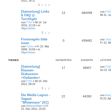
2012, 18:11
1
2
3
[Sammlung] Links
von
FOE
13
684499
& FAQ @
Mi 31. Ju
Torchlight
von
FOE
»
Mi 14. Jul
2010, 12:19
» in
Allgemeines
1
2
Forenregeln bitte
von
Teli
0
459462
lesen
Fr 22. M
von
Telias
»
Fr 22. Mai
2009, 10:56
» in
Allgemeines
THEMEN
ANTWORTEN
ZUGRIFFE
LETZTER
[Sammlung]
von
FOE
17
36957
Klassen-
So 22. D
Diskussion
<Outlander>
von
FOE
»
Mi 10. Okt
2012, 09:33
1
2
Die Weiße Legion -
von
Mal
22
44260
Vagant
Di 23. Ap
"Whitemane" (SC)
von
WeisserRitter
»
Fr
21. Dez 2012, 15:03