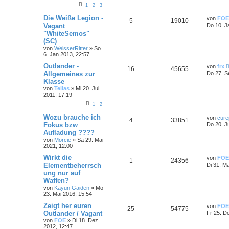
1
2
3
Die Weiße Legion -
von
FOE
5
19010
Vagant
Do 10. J
"WhiteSemos"
(SC)
von
WeisserRitter
»
So
6. Jan 2013, 22:57
Outlander -
von
frx
16
45655
Allgemeines zur
Do 27. S
Klasse
von
Telias
»
Mi 20. Jul
2011, 17:19
1
2
Wozu brauche ich
von
cure
4
33851
Fokus bzw
Do 20. J
Aufladung ????
von
Morcie
»
Sa 29. Mai
2021, 12:00
Wirkt die
von
FOE
1
24356
Elementbeherrsch
Di 31. M
ung nur auf
Waffen?
von
Kayun Gaiden
»
Mo
23. Mai 2016, 15:54
Zeigt her euren
von
FOE
25
54775
Outlander / Vagant
Fr 25. D
von
FOE
»
Di 18. Dez
2012, 12:47