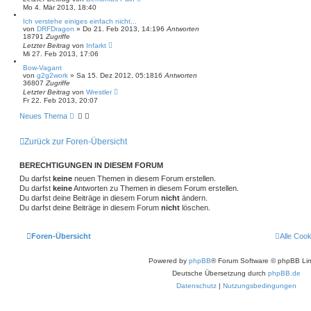
Mo 4. Mär 2013, 18:40
Ich verstehe einiges einfach nicht...
von
DRFDragon
»
Do 21. Feb 2013, 14:19
6
Antworten
18791
Zugriffe
Letzter Beitrag
von
Infarkt
Mi 27. Feb 2013, 17:06
Bow-Vagant
von
g2g2work
»
Sa 15. Dez 2012, 05:18
16
Antworten
36807
Zugriffe
Letzter Beitrag
von
Wrestler
Fr 22. Feb 2013, 20:07
Neues Thema
Zurück zur Foren-Übersicht
BERECHTIGUNGEN IN DIESEM FORUM
Du darfst
keine
neuen Themen in diesem Forum erstellen.
Du darfst
keine
Antworten zu Themen in diesem Forum erstellen.
Du darfst deine Beiträge in diesem Forum
nicht
ändern.
Du darfst deine Beiträge in diesem Forum
nicht
löschen.
Foren-Übersicht
Alle Coo
Powered by
phpBB
® Forum Software © phpBB Lim
Deutsche Übersetzung durch
phpBB.de
Datenschutz
|
Nutzungsbedingungen