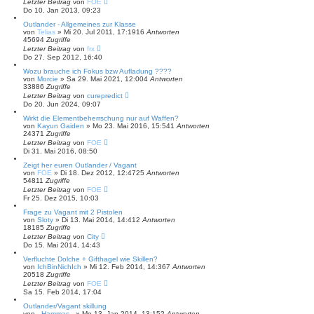
Letzter Beitrag
von
FOE
Do 10. Jan 2013, 09:23
Outlander - Allgemeines zur Klasse
von
Telias
»
Mi 20. Jul 2011, 17:19
16
Antworten
45694
Zugriffe
Letzter Beitrag
von
frx
Do 27. Sep 2012, 16:40
Wozu brauche ich Fokus bzw Aufladung ????
von
Morcie
»
Sa 29. Mai 2021, 12:00
4
Antworten
33886
Zugriffe
Letzter Beitrag
von
curepredict
Do 20. Jun 2024, 09:07
Wirkt die Elementbeherrschung nur auf Waffen?
von
Kayun Gaiden
»
Mo 23. Mai 2016, 15:54
1
Antworten
24371
Zugriffe
Letzter Beitrag
von
FOE
Di 31. Mai 2016, 08:50
Zeigt her euren Outlander / Vagant
von
FOE
»
Di 18. Dez 2012, 12:47
25
Antworten
54811
Zugriffe
Letzter Beitrag
von
FOE
Fr 25. Dez 2015, 10:03
Frage zu Vagant mit 2 Pistolen
von
Sloty
»
Di 13. Mai 2014, 14:41
2
Antworten
18185
Zugriffe
Letzter Beitrag
von
City
Do 15. Mai 2014, 14:43
Verfluchte Dolche + Gifthagel wie Skillen?
von
IchBinNichIch
»
Mi 12. Feb 2014, 14:36
7
Antworten
20518
Zugriffe
Letzter Beitrag
von
FOE
Sa 15. Feb 2014, 17:04
Outlander/Vagant skillung
von
_Hammas_
»
Mo 13. Jan 2014, 13:15
2
Antworten