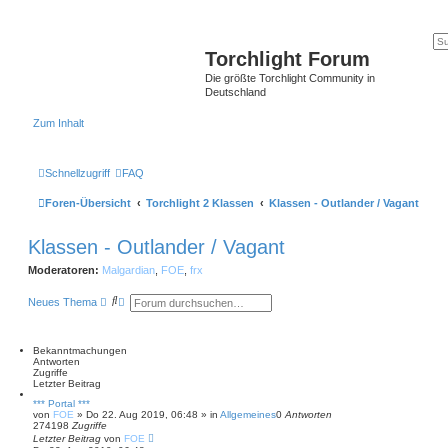
Torchlight Forum
Die größte Torchlight Community in
Deutschland
Zum Inhalt
Schnellzugriff
FAQ
Foren-Übersicht
Torchlight 2 Klassen
Klassen - Outlander / Vagant
Klassen - Outlander / Vagant
Moderatoren:
Malgardian
,
FOE
,
frx
S
E
Neues Thema
u
r
c
w
h
e
e
i
Bekanntmachungen
t
Antworten
e
Zugriffe
r
Letzter Beitrag
t
*** Portal ***
e
von
FOE
»
Do 22. Aug 2019, 06:48
» in
Allgemeines
0
Antworten
S
274198
Zugriffe
u
Letzter Beitrag
von
FOE
c