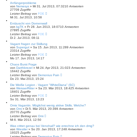
Anfängerprobleme
von
Nemesys
»
Mi 31. Jul 2013, 07:32
10
Antworten
27709
Zugriffe
Letzter Beitrag
von
FOE
Mi 31. Jul 2013, 10:58
Entäuscht von Dornenwall
von
kgTK
»
Fr 28. Jun 2013, 18:07
10
Antworten
27895
Zugriffe
Letzter Beitrag
von
FOE
Di 2. Jul 2013, 08:11
Vagant fragen zur Skillung
von
Supergut
»
Sa 15. Jun 2013, 11:28
9
Antworten
23314
Zugriffe
Letzter Beitrag
von
FOE
Mo 17. Jun 2013, 14:17
Chaos Burst Frage
von
Darthbrezel
»
Mi 24. Apr 2013, 21:02
3
Antworten
16442
Zugriffe
Letzter Beitrag
von
Demonius Pain
Do 23. Mai 2013, 15:24
Die Weiße Legion - Vagant "WhiteDiana" (SC)
von
WeisserRitter
»
Sa 23. Mär 2013, 18:42
5
Antworten
18401
Zugriffe
Letzter Beitrag
von
FOE
So 31. Mär 2013, 13:23
Omis Vagantin. Möglichst wenig aktive Skills. Welche?
von
Omi
»
Di 5. Mär 2013, 20:39
9
Antworten
20770
Zugriffe
Letzter Beitrag
von
Omi
Mi 6. Mär 2013, 12:50
Was crittet genau bei Venohail? wie errechne ich den dmg?
von
Wrestler
»
So 20. Jan 2013, 17:24
8
Antworten
19325
Zugriffe
Letzter Beitrag
von
Demonius Pain