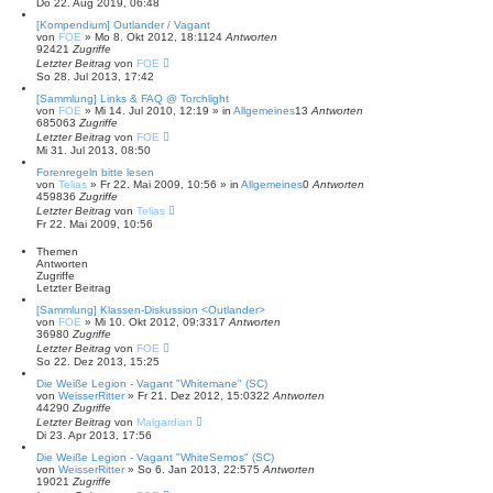
Do 22. Aug 2019, 06:48
h
e
[Kompendium] Outlander / Vagant
von
FOE
»
Mo 8. Okt 2012, 18:11
24
Antworten
92421
Zugriffe
Letzter Beitrag
von
FOE
So 28. Jul 2013, 17:42
[Sammlung] Links & FAQ @ Torchlight
von
FOE
»
Mi 14. Jul 2010, 12:19
» in
Allgemeines
13
Antworten
685063
Zugriffe
Letzter Beitrag
von
FOE
Mi 31. Jul 2013, 08:50
Forenregeln bitte lesen
von
Telias
»
Fr 22. Mai 2009, 10:56
» in
Allgemeines
0
Antworten
459836
Zugriffe
Letzter Beitrag
von
Telias
Fr 22. Mai 2009, 10:56
Themen
Antworten
Zugriffe
Letzter Beitrag
[Sammlung] Klassen-Diskussion <Outlander>
von
FOE
»
Mi 10. Okt 2012, 09:33
17
Antworten
36980
Zugriffe
Letzter Beitrag
von
FOE
So 22. Dez 2013, 15:25
Die Weiße Legion - Vagant "Whitemane" (SC)
von
WeisserRitter
»
Fr 21. Dez 2012, 15:03
22
Antworten
44290
Zugriffe
Letzter Beitrag
von
Malgardian
Di 23. Apr 2013, 17:56
Die Weiße Legion - Vagant "WhiteSemos" (SC)
von
WeisserRitter
»
So 6. Jan 2013, 22:57
5
Antworten
19021
Zugriffe