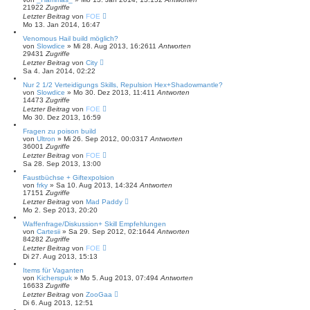
21922
Zugriffe
Letzter Beitrag
von
FOE
Mo 13. Jan 2014, 16:47
Venomous Hail build möglich?
von
Slowdice
»
Mi 28. Aug 2013, 16:26
11
Antworten
29431
Zugriffe
Letzter Beitrag
von
City
Sa 4. Jan 2014, 02:22
Nur 2 1/2 Verteidigungs Skills, Repulsion Hex+Shadowmantle?
von
Slowdice
»
Mo 30. Dez 2013, 11:41
1
Antworten
14473
Zugriffe
Letzter Beitrag
von
FOE
Mo 30. Dez 2013, 16:59
Fragen zu poison build
von
Ultron
»
Mi 26. Sep 2012, 00:03
17
Antworten
36001
Zugriffe
Letzter Beitrag
von
FOE
Sa 28. Sep 2013, 13:00
Faustbüchse + Giftexpolsion
von
frky
»
Sa 10. Aug 2013, 14:32
4
Antworten
17151
Zugriffe
Letzter Beitrag
von
Mad Paddy
Mo 2. Sep 2013, 20:20
Waffenfrage/Diskussion+ Skill Empfehlungen
von
Cartesii
»
Sa 29. Sep 2012, 02:16
44
Antworten
84282
Zugriffe
Letzter Beitrag
von
FOE
Di 27. Aug 2013, 15:13
Items für Vaganten
von
Kicherspuk
»
Mo 5. Aug 2013, 07:49
4
Antworten
16633
Zugriffe
Letzter Beitrag
von
ZooGaa
Di 6. Aug 2013, 12:51