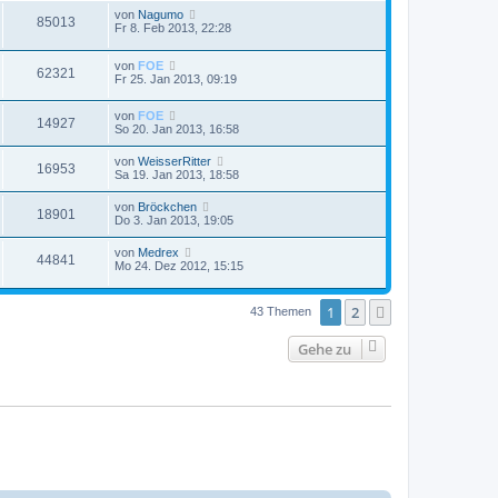
von
Nagumo
85013
Fr 8. Feb 2013, 22:28
von
FOE
62321
Fr 25. Jan 2013, 09:19
von
FOE
14927
So 20. Jan 2013, 16:58
von
WeisserRitter
16953
Sa 19. Jan 2013, 18:58
von
Bröckchen
18901
Do 3. Jan 2013, 19:05
von
Medrex
44841
Mo 24. Dez 2012, 15:15
1
2
Nächste
43 Themen
Gehe zu