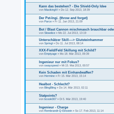
Kann das bestehen? - Die Shield-Only Idee
von
MaxikingIV
»
Do 12. Sep 2013, 18:39
Der Pet-Ingi. (throw and forget)
von
Parce
»
Fr 11. Jan 2013, 21:09
Bot / Blast Cannon mischmasch brauchbar oder 
von
Slowdice
»
Mo 22. Jul 2013, 13:19
Unterschätzer Skill----> Glutsteinhammer
von
Springl
»
Do 11. Jul 2013, 08:14
XXX-Field/Feld Skillung mit Schild?
von
Emptyage
»
Mo 18. Mär 2013, 09:39
Ingenieur nur mit Fokus?
von
swayspeed
»
Mi 15. Mai 2013, 00:57
Kein Schaden mit Einhandwaffen?
von
Hermine
»
Fr 15. Mär 2013, 15:14
Healbot - Schlecht?
von
BlingBling
»
Do 14. Mär 2013, 02:11
Statpoints?
von
bcook007
»
Di 5. Mär 2013, 19:40
Ingenieur - Charge
von
Rembrandt-Q-Einstein
»
So 17. Feb 2013, 11:14