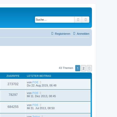
Suche
Erweiterte Suche
Registrieren
Anmelden
1
2
Nächste
43 Themen
ZUGRIFFE
LETZTER BEITRAG
von
FOE
273702
Do 22. Aug 2019, 06:48
von
FOE
78297
Mi 11. Dez 2013, 08:45
von
FOE
684255
Mi 31. Jul 2013, 08:50
von
Telias