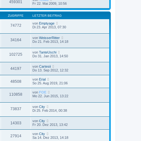
459301
Fr 22. Mai 2009, 10:56
ZUGRIFFE
LETZTER BEITRAG
von
Emptyage
74772
Di 23. Apr 2013, 07:30
von
WeisserRitter
34164
Do 21. Feb 2013, 14:18
von
TanteUschi
102725
Do 31. Jan 2013, 14:50
von
Cartesii
44197
Do 13. Sep 2012, 12:32
von
Erial
48508
So 25. Aug 2019, 21:06
von
FOE
110858
Mo 22. Jun 2015, 13:22
von
City
73837
Di 25. Feb 2014, 00:38
von
City
14303
Fr 20. Dez 2013, 13:42
von
City
27914
Sa 14. Dez 2013, 14:18