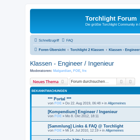
Torchlight Forum
Die größte Torchlight Community in
Schnellzugriff
FAQ
Foren-Übersicht
Torchlight 2 Klassen
Klassen - Engineer
Klassen - Engineer / Ingenieur
Moderatoren:
Malgardian
,
FOE
,
frx
Suche
Erw
Neues Thema
BEKANNTMACHUNGEN
*** Portal ***
von
FOE
»
Do 22. Aug 2019, 06:48
» in
Allgemeines
[Kompendium] Engineer / Ingenieur
von
FOE
»
Mo 8. Okt 2012, 18:11
[Sammlung] Links & FAQ @ Torchlight
von
FOE
»
Mi 14. Jul 2010, 12:19
» in
Allgemeines