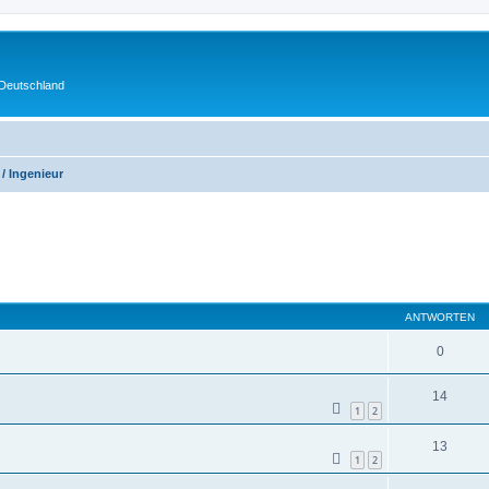
 Deutschland
 / Ingenieur
eiterte Suche
ANTWORTEN
0
14
1
2
13
1
2