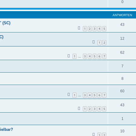
0
ANTWORTEN
" (SC)
43
1
2
3
4
5
C)
12
1
2
62
1
3
4
5
6
7
…
7
8
60
1
3
4
5
6
7
…
43
1
2
3
4
5
1
ielbar?
10
1
2