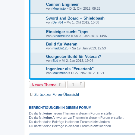
Cannon Engineer
von
Mephisto
»
Di 2. Okt 2012, 09:25
Sword and Board + Shieldbash
von
Dent84
»
Mo 1. Okt 2012, 15:58
Einsteiger sucht Tipps
von
Stedefreund
»
So 20. Jan 2013, 14:07
Build für Veteran
von
maddin125
»
Sa 19. Jan 2013, 12:53
Geeigneter Build für Veteran?
von
Edd
»
Mi 2. Jan 2013, 19:04
Ingenieur als "Feuertank"
von
Maximilian
»
Di 27. Nov 2012, 11:21
Neues Thema
Zurück zur Foren-Übersicht
BERECHTIGUNGEN IN DIESEM FORUM
Du darfst
keine
neuen Themen in diesem Forum erstellen.
Du darfst
keine
Antworten zu Themen in diesem Forum erstellen.
Du darfst deine Beiträge in diesem Forum
nicht
ändern.
Du darfst deine Beiträge in diesem Forum
nicht
löschen.