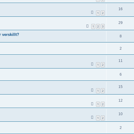
16
1
2
29
1
2
3
verskillt?
8
2
11
1
2
6
15
1
2
12
1
2
10
1
2
2