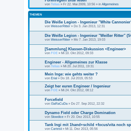
Forenregeln bitte lesen
von
Telias
»
Fr 22. Mai 2009, 10:56
» in
Allgemeines
THEMEN
Die Weiße Legion - Ingenieur "White Cannonier
von
WeisserRitter
»
Do 3. Jan 2013, 12:31
Die Weiße Legion - Ingenieur "Weißer Ritter" (S
von
WeisserRitter
»
Mo 7. Jan 2013, 19:03
[Sammlung] Klassen-Diskussion <Engineer>
von
FOE
»
Mi 10. Okt 2012, 09:33
Engineer - Allgemeines zur Klasse
von
Telias
»
Mi 20. Jul 2011, 19:31
Mein Inge: wie gehts weiter ?
von
Erial
»
Do 18. Jul 2019, 05:53
Zeigt her euren Engineer / Ingenieur
von
FOE
»
Mi 24. Okt 2012, 08:12
Forcefield
von
I3aRaCuDa
»
Do 27. Sep 2012, 22:32
Dynamo Field oder Charge Domination
von
Slowdice
»
Fr 20. Dez 2013, 10:55
Tank Ingi mit 1hand+schild +focus/vita noch sp
von
Cartesii
»
Mi 11. Dez 2013, 05:56