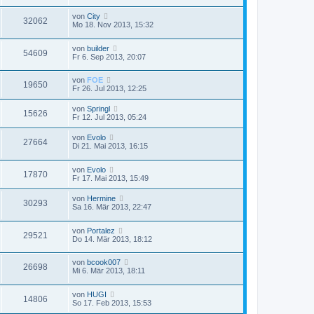
von
City
32062
Mo 18. Nov 2013, 15:32
von
builder
54609
Fr 6. Sep 2013, 20:07
von
FOE
19650
Fr 26. Jul 2013, 12:25
von
Springl
15626
Fr 12. Jul 2013, 05:24
von
Evolo
27664
Di 21. Mai 2013, 16:15
von
Evolo
17870
Fr 17. Mai 2013, 15:49
von
Hermine
30293
Sa 16. Mär 2013, 22:47
von
Portalez
29521
Do 14. Mär 2013, 18:12
von
bcook007
26698
Mi 6. Mär 2013, 18:11
von
HUGI
14806
So 17. Feb 2013, 15:53