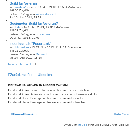
Build für Veteran
von
maddin125
»
Sa 19. Jan 2013, 12:53
4
Antworten
16966
Zugriffe
Letzter Beitrag
von
WeisserRitter
Sa 19. Jan 2013, 18:58
Geeigneter Build für Veteran?
von
Edd
»
Mi 2. Jan 2013, 19:04
7
Antworten
18908
Zugriffe
Letzter Beitrag
von
Bröckchen
Do 3. Jan 2013, 19:05
Ingenieur als "Feuertank"
von
Maximilian
»
Di 27. Nov 2012, 11:21
21
Antworten
44861
Zugriffe
Letzter Beitrag
von
Medrex
Mo 24. Dez 2012, 15:15
Neues Thema
Zurück zur Foren-Übersicht
BERECHTIGUNGEN IN DIESEM FORUM
Du darfst
keine
neuen Themen in diesem Forum erstellen.
Du darfst
keine
Antworten zu Themen in diesem Forum erstellen.
Du darfst deine Beiträge in diesem Forum
nicht
ändern.
Du darfst deine Beiträge in diesem Forum
nicht
löschen.
Foren-Übersicht
Alle Coo
Powered by
phpBB
® Forum Software © phpBB Lim