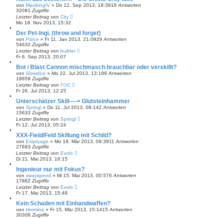
von
MaxikingIV
»
Do 12. Sep 2013, 18:39
16
Antworten
32081
Zugriffe
Letzter Beitrag
von
City
Mo 18. Nov 2013, 15:32
Der Pet-Ingi. (throw and forget)
von
Parce
»
Fr 11. Jan 2013, 21:09
29
Antworten
54632
Zugriffe
Letzter Beitrag
von
builder
Fr 6. Sep 2013, 20:07
Bot / Blast Cannon mischmasch brauchbar oder verskillt?
von
Slowdice
»
Mo 22. Jul 2013, 13:19
8
Antworten
19659
Zugriffe
Letzter Beitrag
von
FOE
Fr 26. Jul 2013, 12:25
Unterschätzer Skill----> Glutsteinhammer
von
Springl
»
Do 11. Jul 2013, 08:14
2
Antworten
15633
Zugriffe
Letzter Beitrag
von
Springl
Fr 12. Jul 2013, 05:24
XXX-Field/Feld Skillung mit Schild?
von
Emptyage
»
Mo 18. Mär 2013, 09:39
11
Antworten
27683
Zugriffe
Letzter Beitrag
von
Evolo
Di 21. Mai 2013, 16:15
Ingenieur nur mit Fokus?
von
swayspeed
»
Mi 15. Mai 2013, 00:57
6
Antworten
17882
Zugriffe
Letzter Beitrag
von
Evolo
Fr 17. Mai 2013, 15:49
Kein Schaden mit Einhandwaffen?
von
Hermine
»
Fr 15. Mär 2013, 15:14
15
Antworten
30306
Zugriffe