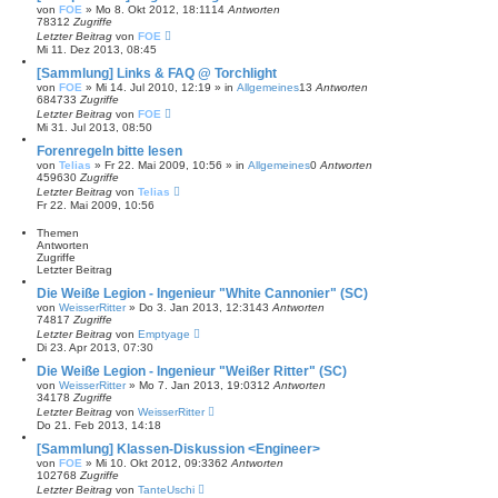
von
FOE
»
Mo 8. Okt 2012, 18:11
14
Antworten
78312
Zugriffe
Letzter Beitrag
von
FOE
Mi 11. Dez 2013, 08:45
[Sammlung] Links & FAQ @ Torchlight
von
FOE
»
Mi 14. Jul 2010, 12:19
» in
Allgemeines
13
Antworten
684733
Zugriffe
Letzter Beitrag
von
FOE
Mi 31. Jul 2013, 08:50
Forenregeln bitte lesen
von
Telias
»
Fr 22. Mai 2009, 10:56
» in
Allgemeines
0
Antworten
459630
Zugriffe
Letzter Beitrag
von
Telias
Fr 22. Mai 2009, 10:56
Themen
Antworten
Zugriffe
Letzter Beitrag
Die Weiße Legion - Ingenieur "White Cannonier" (SC)
von
WeisserRitter
»
Do 3. Jan 2013, 12:31
43
Antworten
74817
Zugriffe
Letzter Beitrag
von
Emptyage
Di 23. Apr 2013, 07:30
Die Weiße Legion - Ingenieur "Weißer Ritter" (SC)
von
WeisserRitter
»
Mo 7. Jan 2013, 19:03
12
Antworten
34178
Zugriffe
Letzter Beitrag
von
WeisserRitter
Do 21. Feb 2013, 14:18
[Sammlung] Klassen-Diskussion <Engineer>
von
FOE
»
Mi 10. Okt 2012, 09:33
62
Antworten
102768
Zugriffe
Letzter Beitrag
von
TanteUschi