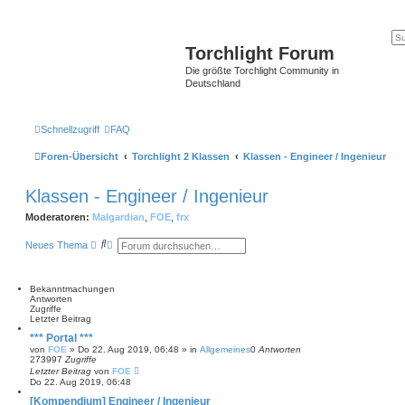
Torchlight Forum
Die größte Torchlight Community in
Deutschland
Schnellzugriff
FAQ
Foren-Übersicht
Torchlight 2 Klassen
Klassen - Engineer / Ingenieur
Klassen - Engineer / Ingenieur
Moderatoren:
Malgardian
,
FOE
,
frx
S
E
Neues Thema
u
r
c
w
h
e
e
i
Bekanntmachungen
t
Antworten
e
Zugriffe
r
Letzter Beitrag
t
*** Portal ***
e
von
FOE
»
Do 22. Aug 2019, 06:48
» in
Allgemeines
0
Antworten
S
273997
Zugriffe
u
Letzter Beitrag
von
FOE
c
Do 22. Aug 2019, 06:48
h
e
[Kompendium] Engineer / Ingenieur