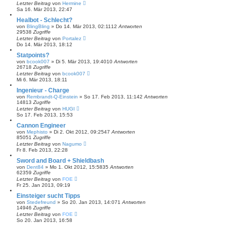
Letzter Beitrag
von
Hermine
Sa 16. Mär 2013, 22:47
Healbot - Schlecht?
von
BlingBling
»
Do 14. Mär 2013, 02:11
12
Antworten
29538
Zugriffe
Letzter Beitrag
von
Portalez
Do 14. Mär 2013, 18:12
Statpoints?
von
bcook007
»
Di 5. Mär 2013, 19:40
10
Antworten
26718
Zugriffe
Letzter Beitrag
von
bcook007
Mi 6. Mär 2013, 18:11
Ingenieur - Charge
von
Rembrandt-Q-Einstein
»
So 17. Feb 2013, 11:14
2
Antworten
14813
Zugriffe
Letzter Beitrag
von
HUGI
So 17. Feb 2013, 15:53
Cannon Engineer
von
Mephisto
»
Di 2. Okt 2012, 09:25
47
Antworten
85051
Zugriffe
Letzter Beitrag
von
Nagumo
Fr 8. Feb 2013, 22:28
Sword and Board + Shieldbash
von
Dent84
»
Mo 1. Okt 2012, 15:58
35
Antworten
62359
Zugriffe
Letzter Beitrag
von
FOE
Fr 25. Jan 2013, 09:19
Einsteiger sucht Tipps
von
Stedefreund
»
So 20. Jan 2013, 14:07
1
Antworten
14946
Zugriffe
Letzter Beitrag
von
FOE
So 20. Jan 2013, 16:58