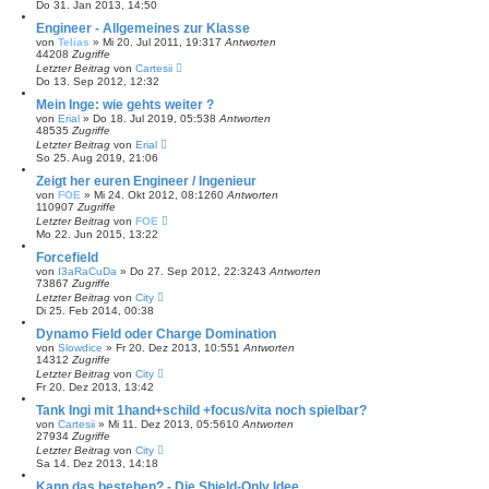
Do 31. Jan 2013, 14:50
Engineer - Allgemeines zur Klasse
von
Telias
»
Mi 20. Jul 2011, 19:31
7
Antworten
44208
Zugriffe
Letzter Beitrag
von
Cartesii
Do 13. Sep 2012, 12:32
Mein Inge: wie gehts weiter ?
von
Erial
»
Do 18. Jul 2019, 05:53
8
Antworten
48535
Zugriffe
Letzter Beitrag
von
Erial
So 25. Aug 2019, 21:06
Zeigt her euren Engineer / Ingenieur
von
FOE
»
Mi 24. Okt 2012, 08:12
60
Antworten
110907
Zugriffe
Letzter Beitrag
von
FOE
Mo 22. Jun 2015, 13:22
Forcefield
von
I3aRaCuDa
»
Do 27. Sep 2012, 22:32
43
Antworten
73867
Zugriffe
Letzter Beitrag
von
City
Di 25. Feb 2014, 00:38
Dynamo Field oder Charge Domination
von
Slowdice
»
Fr 20. Dez 2013, 10:55
1
Antworten
14312
Zugriffe
Letzter Beitrag
von
City
Fr 20. Dez 2013, 13:42
Tank Ingi mit 1hand+schild +focus/vita noch spielbar?
von
Cartesii
»
Mi 11. Dez 2013, 05:56
10
Antworten
27934
Zugriffe
Letzter Beitrag
von
City
Sa 14. Dez 2013, 14:18
Kann das bestehen? - Die Shield-Only Idee