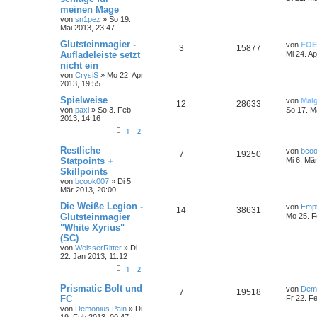
meinen Mage
von
sn1pez
»
So 19.
Mai 2013, 23:47
Glutsteinmagier -
von
FOE
3
15877
Aufladeleiste setzt
Mi 24. A
nicht ein
von
CrysiS
»
Mo 22. Apr
2013, 19:55
Spielweise
von
Mal
12
28633
von
paxi
»
So 3. Feb
So 17. M
2013, 14:16
1
2
Restliche
von
bco
7
19250
Statpoints +
Mi 6. Mä
Skillpoints
von
bcook007
»
Di 5.
Mär 2013, 20:00
Die Weiße Legion -
von
Emp
14
38631
Glutsteinmagier
Mo 25. F
"White Xyrius"
(SC)
von
WeisserRitter
»
Di
22. Jan 2013, 11:12
1
2
Prismatic Bolt und
von
Demo
7
19518
FC
Fr 22. F
von
Demonius Pain
»
Di
19. Feb 2013, 00:47