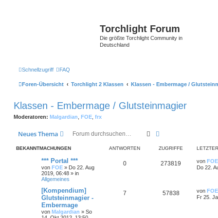
Torchlight Forum
Die größte Torchlight Community in
Deutschland
Schnellzugriff
FAQ
Foren-Übersicht
Torchlight 2 Klassen
Klassen - Embermage / Glutstein
Klassen - Embermage / Glutsteinmagier
Moderatoren:
Malgardian
,
FOE
,
frx
Suche
Erweiterte Suche
Neues Thema
BEKANNTMACHUNGEN
ANTWORTEN
ZUGRIFFE
LETZTER
*** Portal ***
von
FOE
0
273819
von
FOE
»
Do 22. Aug
Do 22. A
2019, 06:48
» in
Allgemeines
[Kompendium]
von
FOE
7
57838
Glutsteinmagier -
Fr 25. J
Embermage
von
Malgardian
»
So
14. Okt 2012, 13:50