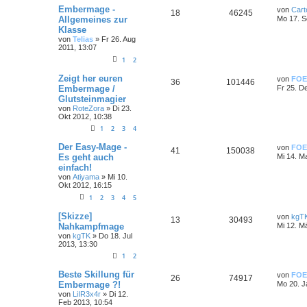
Embermage -
von
Cart
18
46245
Allgemeines zur
Mo 17. S
Klasse
von
Telias
»
Fr 26. Aug
2011, 13:07
1
2
Zeigt her euren
von
FOE
36
101446
Embermage /
Fr 25. D
Glutsteinmagier
von
RoteZora
»
Di 23.
Okt 2012, 10:38
1
2
3
4
Der Easy-Mage -
von
FOE
41
150038
Es geht auch
Mi 14. M
einfach!
von
Atiyama
»
Mi 10.
Okt 2012, 16:15
1
2
3
4
5
[Skizze]
von
kgT
13
30493
Nahkampfmage
Mi 12. M
von
kgTK
»
Do 18. Jul
2013, 13:30
1
2
Beste Skillung für
von
FOE
26
74917
Embermage ?!
Mo 20. J
von
LiIR3x4r
»
Di 12.
Feb 2013, 10:54