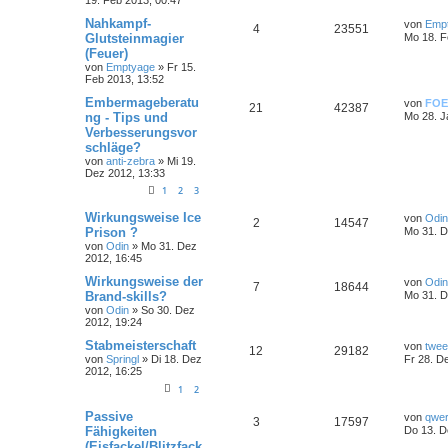
Nahkampf-
von
Emp
4
23551
Glutsteinmagier
Mo 18. F
(Feuer)
von
Emptyage
»
Fr 15.
Feb 2013, 13:52
Embermageberatu
von
FOE
21
42387
ng - Tips und
Mo 28. J
Verbesserungsvor
schläge?
von
anti-zebra
»
Mi 19.
Dez 2012, 13:33
1
2
3
Wirkungsweise Ice
von
Odin
2
14547
Prison ?
Mo 31. D
von
Odin
»
Mo 31. Dez
2012, 16:45
Wirkungsweise der
von
Odin
7
18644
Brand-skills?
Mo 31. D
von
Odin
»
So 30. Dez
2012, 19:24
Stabmeisterschaft
von
twee
12
29182
von
Springl
»
Di 18. Dez
Fr 28. D
2012, 16:25
1
2
Passive
von
qwer
3
17597
Fähigkeiten
Do 13. D
(Eisfackel/Blitzfack