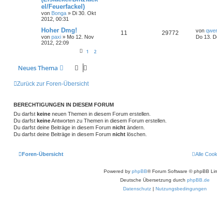
el/Feuerfackel)
von
Bonga
»
Di 30. Okt
2012, 00:31
Hoher Dmg!
von
qwer
11
29772
von
paxi
»
Mo 12. Nov
Do 13. D
2012, 22:09
1
2
Neues Thema
Zurück zur Foren-Übersicht
BERECHTIGUNGEN IN DIESEM FORUM
Du darfst
keine
neuen Themen in diesem Forum erstellen.
Du darfst
keine
Antworten zu Themen in diesem Forum erstellen.
Du darfst deine Beiträge in diesem Forum
nicht
ändern.
Du darfst deine Beiträge in diesem Forum
nicht
löschen.
Foren-Übersicht
Alle Coo
Powered by
phpBB
® Forum Software © phpBB Lim
Deutsche Übersetzung durch
phpBB.de
Datenschutz
|
Nutzungsbedingungen