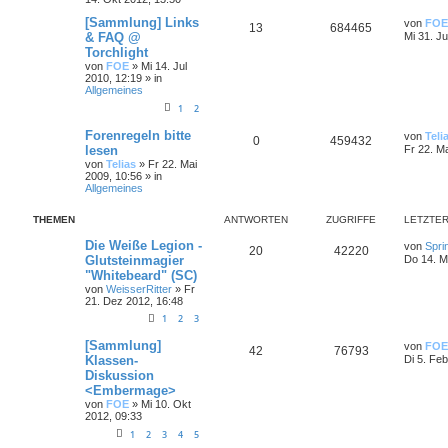
[Sammlung] Links
von
FOE
13
684465
& FAQ @
Mi 31. Ju
Torchlight
von
FOE
»
Mi 14. Jul
2010, 12:19
» in
Allgemeines
1
2
Forenregeln bitte
von
Teli
0
459432
lesen
Fr 22. M
von
Telias
»
Fr 22. Mai
2009, 10:56
» in
Allgemeines
THEMEN
ANTWORTEN
ZUGRIFFE
LETZTER
Die Weiße Legion -
von
Spri
20
42220
Glutsteinmagier
Do 14. M
"Whitebeard" (SC)
von
WeisserRitter
»
Fr
21. Dez 2012, 16:48
1
2
3
[Sammlung]
von
FOE
42
76793
Klassen-
Di 5. Fe
Diskussion
<Embermage>
von
FOE
»
Mi 10. Okt
2012, 09:33
1
2
3
4
5