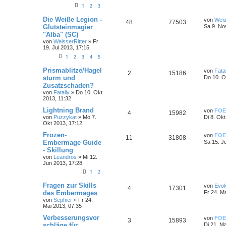
1
2
3
Die Weiße Legion -
von
Weis
48
77503
Glutsteinmagier
Sa 9. No
"Alba" (SC)
von
WeisserRitter
»
Fr
19. Jul 2013, 17:15
1
2
3
4
5
Prismablitze/Hagel
von
Fatal
2
15186
sturm und
Do 10. O
Zusatzschaden?
von
Fatally
»
Do 10. Okt
2013, 11:32
Lightning Brand
von
FOE
4
15982
von
Puzzykat
»
Mo 7.
Di 8. Ok
Okt 2013, 17:12
Frozen-
von
FOE
11
31808
Embermage Guide
Sa 15. J
- Skillung
von
Leandros
»
Mi 12.
Jun 2013, 17:28
1
2
Fragen zur Skills
von
Evol
4
17301
des Embermages
Fr 24. M
von
Sephier
»
Fr 24.
Mai 2013, 07:35
Verbesserungsvor
von
FOE
3
15893
schläge für
Di 21. M