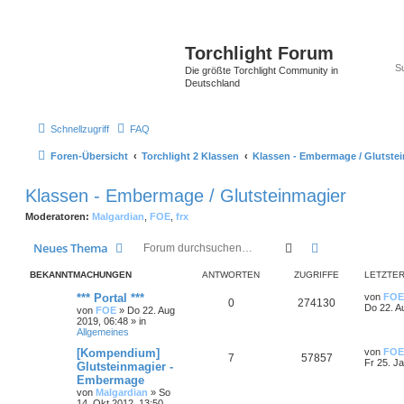
Torchlight Forum
Die größte Torchlight Community in
Deutschland
Schnellzugriff
FAQ
Foren-Übersicht
Torchlight 2 Klassen
Klassen - Embermage / Glutste
Klassen - Embermage / Glutsteinmagier
Moderatoren:
Malgardian
,
FOE
,
frx
Suche
Erweiterte Suc
Neues Thema
BEKANNTMACHUNGEN
ANTWORTEN
ZUGRIFFE
LETZTER
*** Portal ***
von
FOE
0
274130
Do 22. A
von
FOE
»
Do 22. Aug
2019, 06:48
» in
Allgemeines
[Kompendium]
von
FOE
7
57857
Fr 25. J
Glutsteinmagier -
Embermage
von
Malgardian
»
So
14. Okt 2012, 13:50