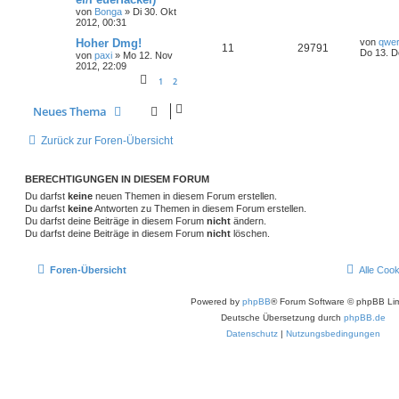
von
Bonga
»
Di 30. Okt
2012, 00:31
Hoher Dmg!
von
qwer
11
29791
Do 13. D
von
paxi
»
Mo 12. Nov
2012, 22:09
1
2
Neues Thema
Zurück zur Foren-Übersicht
BERECHTIGUNGEN IN DIESEM FORUM
Du darfst
keine
neuen Themen in diesem Forum erstellen.
Du darfst
keine
Antworten zu Themen in diesem Forum erstellen.
Du darfst deine Beiträge in diesem Forum
nicht
ändern.
Du darfst deine Beiträge in diesem Forum
nicht
löschen.
Foren-Übersicht
Alle Coo
Powered by
phpBB
® Forum Software © phpBB Lim
Deutsche Übersetzung durch
phpBB.de
Datenschutz
|
Nutzungsbedingungen