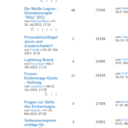
1
2
3
Die Weiße Legion -
von
Weis
48
77545
Sa 9. No
Glutsteinmagier
"Alba" (SC)
von
WeisserRitter
»
Fr
19. Jul 2013, 17:15
1
2
3
4
5
Prismablitze/Hagel
von
Fatal
2
15199
Do 10. O
sturm und
Zusatzschaden?
von
Fatally
»
Do 10. Okt
2013, 11:32
Lightning Brand
von
FOE
4
15995
Di 8. Ok
von
Puzzykat
»
Mo 7.
Okt 2013, 17:12
Frozen-
von
FOE
11
31834
Sa 15. J
Embermage Guide
- Skillung
von
Leandros
»
Mi 12.
Jun 2013, 17:28
1
2
Fragen zur Skills
von
Evol
4
17308
Fr 24. M
des Embermages
von
Sephier
»
Fr 24.
Mai 2013, 07:35
Verbesserungsvor
von
FOE
3
15901
Di 21. M
schläge für