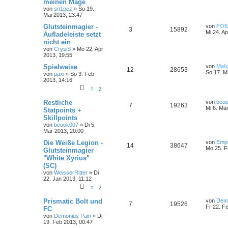
meinen Mage
von
sn1pez
»
So 19.
Mai 2013, 23:47
Glutsteinmagier -
von
FOE
3
15892
Mi 24. A
Aufladeleiste setzt
nicht ein
von
CrysiS
»
Mo 22. Apr
2013, 19:55
Spielweise
von
Mal
12
28653
So 17. M
von
paxi
»
So 3. Feb
2013, 14:16
1
2
Restliche
von
bco
7
19263
Mi 6. Mä
Statpoints +
Skillpoints
von
bcook007
»
Di 5.
Mär 2013, 20:00
Die Weiße Legion -
von
Emp
14
38647
Mo 25. F
Glutsteinmagier
"White Xyrius"
(SC)
von
WeisserRitter
»
Di
22. Jan 2013, 11:12
1
2
Prismatic Bolt und
von
Demo
7
19526
Fr 22. F
FC
von
Demonius Pain
»
Di
19. Feb 2013, 00:47