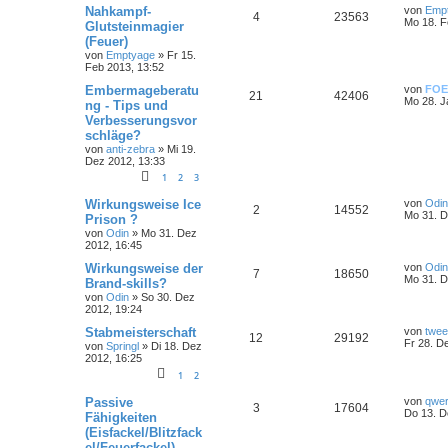
Nahkampf-
von
Emp
4
23563
Mo 18. F
Glutsteinmagier
(Feuer)
von
Emptyage
»
Fr 15.
Feb 2013, 13:52
Embermageberatu
von
FOE
21
42406
Mo 28. J
ng - Tips und
Verbesserungsvor
schläge?
von
anti-zebra
»
Mi 19.
Dez 2012, 13:33
1
2
3
Wirkungsweise Ice
von
Odin
2
14552
Mo 31. D
Prison ?
von
Odin
»
Mo 31. Dez
2012, 16:45
Wirkungsweise der
von
Odin
7
18650
Mo 31. D
Brand-skills?
von
Odin
»
So 30. Dez
2012, 19:24
Stabmeisterschaft
von
twee
12
29192
Fr 28. D
von
Springl
»
Di 18. Dez
2012, 16:25
1
2
Passive
von
qwer
3
17604
Do 13. D
Fähigkeiten
(Eisfackel/Blitzfack
el/Feuerfackel)