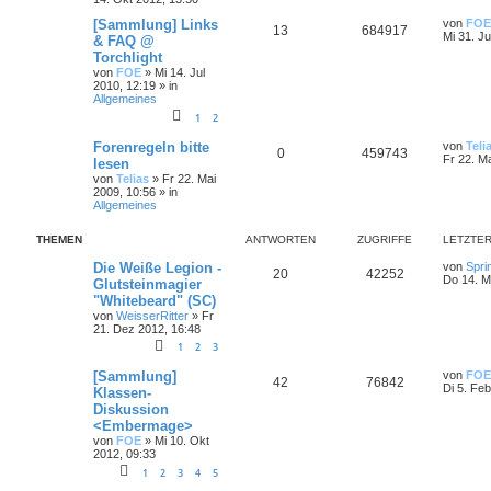
[Sammlung] Links
von
FOE
13
684917
Mi 31. Ju
& FAQ @
Torchlight
von
FOE
»
Mi 14. Jul
2010, 12:19
» in
Allgemeines
1
2
Forenregeln bitte
von
Teli
0
459743
Fr 22. M
lesen
von
Telias
»
Fr 22. Mai
2009, 10:56
» in
Allgemeines
THEMEN
ANTWORTEN
ZUGRIFFE
LETZTER
Die Weiße Legion -
von
Spri
20
42252
Do 14. M
Glutsteinmagier
"Whitebeard" (SC)
von
WeisserRitter
»
Fr
21. Dez 2012, 16:48
1
2
3
[Sammlung]
von
FOE
42
76842
Di 5. Fe
Klassen-
Diskussion
<Embermage>
von
FOE
»
Mi 10. Okt
2012, 09:33
1
2
3
4
5