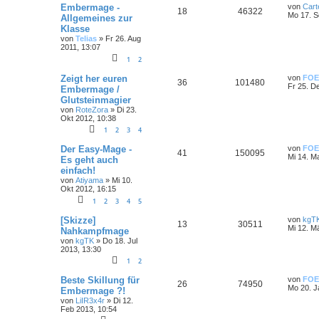
Embermage -
von
Cart
18
46322
Mo 17. S
Allgemeines zur
Klasse
von
Telias
»
Fr 26. Aug
2011, 13:07
1
2
Zeigt her euren
von
FOE
36
101480
Fr 25. D
Embermage /
Glutsteinmagier
von
RoteZora
»
Di 23.
Okt 2012, 10:38
1
2
3
4
Der Easy-Mage -
von
FOE
41
150095
Mi 14. M
Es geht auch
einfach!
von
Atiyama
»
Mi 10.
Okt 2012, 16:15
1
2
3
4
5
[Skizze]
von
kgT
13
30511
Mi 12. M
Nahkampfmage
von
kgTK
»
Do 18. Jul
2013, 13:30
1
2
Beste Skillung für
von
FOE
26
74950
Mo 20. J
Embermage ?!
von
LiIR3x4r
»
Di 12.
Feb 2013, 10:54