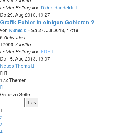
28224
Zugriffe
Letzter Beitrag
von
Diddeldaddeldu
Do 29. Aug 2013, 19:27
Grafik Fehler in einigen Gebieten ?
von
N3misis
»
Sa 27. Jul 2013, 17:19
5
Antworten
17999
Zugriffe
Letzter Beitrag
von
FOE
Do 15. Aug 2013, 13:07
Neues Thema
172 Themen
Seite
1
Gehe zu Seite:
von
7
1
2
3
4