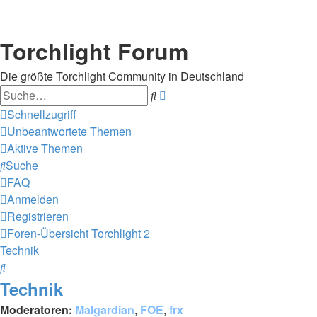
Torchlight Forum
Die größte Torchlight Community in Deutschland
Suche
Erweiterte
Suche
Schnellzugriff
Unbeantwortete Themen
Aktive Themen
Suche
FAQ
Anmelden
Registrieren
Foren-Übersicht
Torchlight 2
Technik
Suche
Technik
Moderatoren:
Malgardian
,
FOE
,
frx