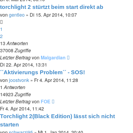
torchlight 2 stürtzt beim start direkt ab
von
gentleo
»
Di 15. Apr 2014, 10:07
1
2
13
Antworten
37008
Zugriffe
Letzter Beitrag
von
Malgardian
Di 22. Apr 2014, 13:31
´´Aktivierungs Problem´´ - SOS!
von
joostvonk
»
Fr 4. Apr 2014, 11:28
1
Antworten
14923
Zugriffe
Letzter Beitrag
von
FOE
Fr 4. Apr 2014, 11:42
Torchlight 2(Black Edition) lässt sich nicht
starten
von
schwarzi95
»
Mi 1. Jan 2014, 20:40