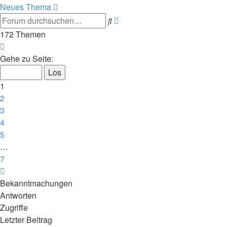
Neues Thema
Suche
Erweiterte
Suche
172 Themen
Seite
1
Gehe zu Seite:
von
7
1
2
3
4
5
…
7
Nächste
Bekanntmachungen
Antworten
Zugriffe
Letzter Beitrag