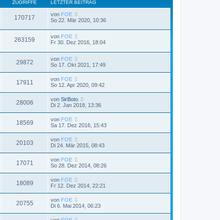
ZUGRIFFE
LETZTER BEITRAG
von
FOE
170717
So 22. Mär 2020, 10:36
von
FOE
263159
Fr 30. Dez 2016, 18:04
von
FOE
29872
So 17. Okt 2021, 17:49
von
FOE
17911
So 12. Apr 2020, 09:42
von
SirBoto
28006
Di 2. Jan 2018, 13:36
von
FOE
18569
Sa 17. Dez 2016, 15:43
von
FOE
20103
Di 24. Mär 2015, 08:43
von
FOE
17071
So 28. Dez 2014, 08:26
von
FOE
18089
Fr 12. Dez 2014, 22:21
von
FOE
20755
Di 6. Mai 2014, 06:23
von
FOE