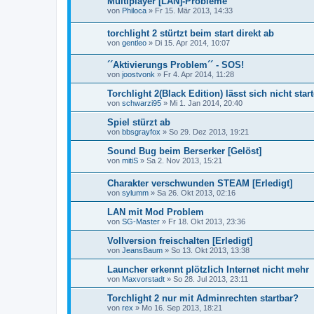
Multiplayer [LAN]-Probleme
von
Philoca
»
Fr 15. Mär 2013, 14:33
torchlight 2 stürtzt beim start direkt ab
von
gentleo
»
Di 15. Apr 2014, 10:07
´´Aktivierungs Problem´´ - SOS!
von
joostvonk
»
Fr 4. Apr 2014, 11:28
Torchlight 2(Black Edition) lässt sich nicht star
von
schwarzi95
»
Mi 1. Jan 2014, 20:40
Spiel stürzt ab
von
bbsgrayfox
»
So 29. Dez 2013, 19:21
Sound Bug beim Berserker [Gelöst]
von
mitiS
»
Sa 2. Nov 2013, 15:21
Charakter verschwunden STEAM [Erledigt]
von
sylumm
»
Sa 26. Okt 2013, 02:16
LAN mit Mod Problem
von
SG-Master
»
Fr 18. Okt 2013, 23:36
Vollversion freischalten [Erledigt]
von
JeansBaum
»
So 13. Okt 2013, 13:38
Launcher erkennt plötzlich Internet nicht mehr
von
Maxvorstadt
»
So 28. Jul 2013, 23:11
Torchlight 2 nur mit Adminrechten startbar?
von
rex
»
Mo 16. Sep 2013, 18:21