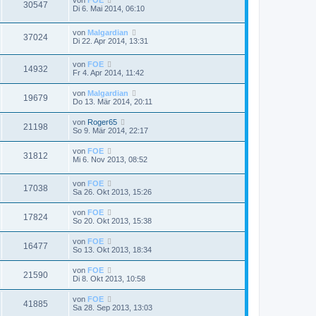
30547
Di 6. Mai 2014, 06:10
von
Malgardian
37024
Di 22. Apr 2014, 13:31
von
FOE
14932
Fr 4. Apr 2014, 11:42
von
Malgardian
19679
Do 13. Mär 2014, 20:11
von
Roger65
21198
So 9. Mär 2014, 22:17
von
FOE
31812
Mi 6. Nov 2013, 08:52
von
FOE
17038
Sa 26. Okt 2013, 15:26
von
FOE
17824
So 20. Okt 2013, 15:38
von
FOE
16477
So 13. Okt 2013, 18:34
von
FOE
21590
Di 8. Okt 2013, 10:58
von
FOE
41885
Sa 28. Sep 2013, 13:03