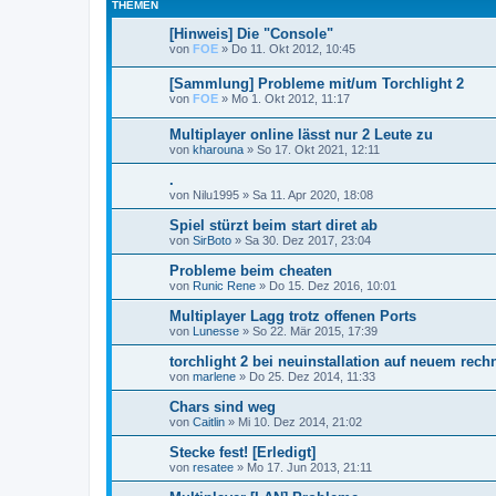
THEMEN
[Hinweis] Die "Console"
von
FOE
»
Do 11. Okt 2012, 10:45
[Sammlung] Probleme mit/um Torchlight 2
von
FOE
»
Mo 1. Okt 2012, 11:17
Multiplayer online lässt nur 2 Leute zu
von
kharouna
»
So 17. Okt 2021, 12:11
.
von
Nilu1995
»
Sa 11. Apr 2020, 18:08
Spiel stürzt beim start diret ab
von
SirBoto
»
Sa 30. Dez 2017, 23:04
Probleme beim cheaten
von
Runic Rene
»
Do 15. Dez 2016, 10:01
Multiplayer Lagg trotz offenen Ports
von
Lunesse
»
So 22. Mär 2015, 17:39
torchlight 2 bei neuinstallation auf neuem rechn
von
marlene
»
Do 25. Dez 2014, 11:33
Chars sind weg
von
Caitlin
»
Mi 10. Dez 2014, 21:02
Stecke fest! [Erledigt]
von
resatee
»
Mo 17. Jun 2013, 21:11