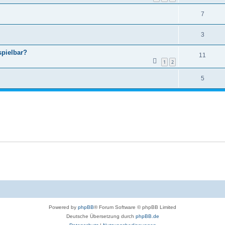
7
3
spielbar?
11
1
2
5
Powered by
phpBB
® Forum Software © phpBB Limited
Deutsche Übersetzung durch
phpBB.de