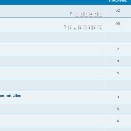
ANTWORTEN
52
1
2
3
4
5
6
95
1
6
7
8
9
10
…
1
2
9
5
1
er mit alten
3
5
6