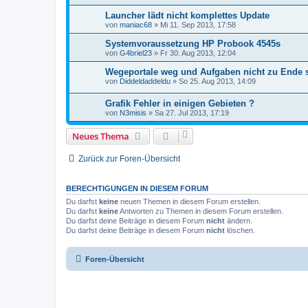
Launcher lädt nicht komplettes Update
von
maniac68
»
Mi 11. Sep 2013, 17:58
Systemvoraussetzung HP Probook 4545s
von
G4briel23
»
Fr 30. Aug 2013, 12:04
Wegeportale weg und Aufgaben nicht zu Ende 
von
Diddeldaddeldu
»
So 25. Aug 2013, 14:09
Grafik Fehler in einigen Gebieten ?
von
N3misis
»
Sa 27. Jul 2013, 17:19
Neues Thema
Zurück zur Foren-Übersicht
BERECHTIGUNGEN IN DIESEM FORUM
Du darfst
keine
neuen Themen in diesem Forum erstellen.
Du darfst
keine
Antworten zu Themen in diesem Forum erstellen.
Du darfst deine Beiträge in diesem Forum
nicht
ändern.
Du darfst deine Beiträge in diesem Forum
nicht
löschen.
Foren-Übersicht