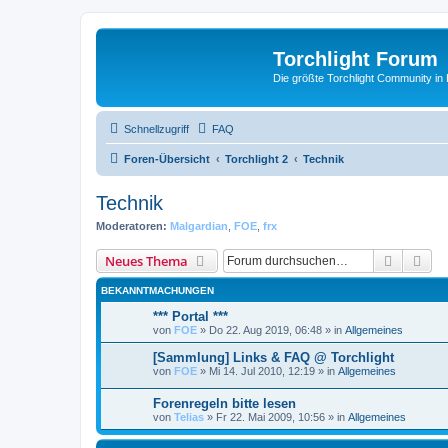
Torchlight Forum
Die größte Torchlight Community in
Schnellzugriff
FAQ
Foren-Übersicht
Torchlight 2
Technik
Technik
Moderatoren:
Malgardian
,
FOE
,
frx
Suche
Erw
Neues Thema
BEKANNTMACHUNGEN
*** Portal ***
von
FOE
»
Do 22. Aug 2019, 06:48
» in
Allgemeines
[Sammlung] Links & FAQ @ Torchlight
von
FOE
»
Mi 14. Jul 2010, 12:19
» in
Allgemeines
Forenregeln bitte lesen
von
Telias
»
Fr 22. Mai 2009, 10:56
» in
Allgemeines