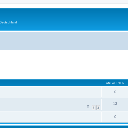
 Deutschland
eiterte Suche
ANTWORTEN
0
13
1
2
0