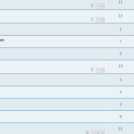
11
1
2
13
1
2
1
ten
7
5
13
1
2
3
3
3
8
21
1
2
3