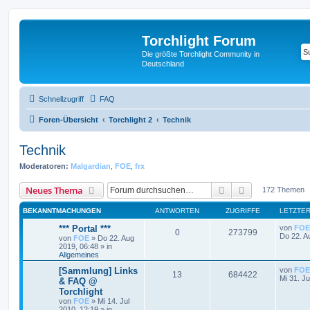
Torchlight Forum
Die größte Torchlight Community in
Deutschland
Schnellzugriff
FAQ
Foren-Übersicht
Torchlight 2
Technik
Technik
Moderatoren:
Malgardian
,
FOE
,
frx
Suche
Erweiterte Suc
Neues Thema
172 Themen
BEKANNTMACHUNGEN
ANTWORTEN
ZUGRIFFE
LETZTER
*** Portal ***
von
FOE
0
273799
Do 22. A
von
FOE
»
Do 22. Aug
2019, 06:48
» in
Allgemeines
[Sammlung] Links
von
FOE
13
684422
Mi 31. Ju
& FAQ @
Torchlight
von
FOE
»
Mi 14. Jul
2010, 12:19
» in