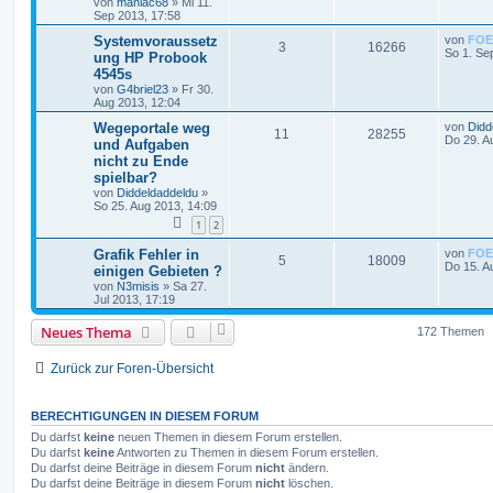
von
maniac68
»
Mi 11.
Sep 2013, 17:58
Systemvoraussetz
von
FOE
3
16266
So 1. Se
ung HP Probook
4545s
von
G4briel23
»
Fr 30.
Aug 2013, 12:04
Wegeportale weg
von
Didd
11
28255
Do 29. A
und Aufgaben
nicht zu Ende
spielbar?
von
Diddeldaddeldu
»
So 25. Aug 2013, 14:09
1
2
Grafik Fehler in
von
FOE
5
18009
Do 15. A
einigen Gebieten ?
von
N3misis
»
Sa 27.
Jul 2013, 17:19
Neues Thema
172 Themen
Zurück zur Foren-Übersicht
BERECHTIGUNGEN IN DIESEM FORUM
Du darfst
keine
neuen Themen in diesem Forum erstellen.
Du darfst
keine
Antworten zu Themen in diesem Forum erstellen.
Du darfst deine Beiträge in diesem Forum
nicht
ändern.
Du darfst deine Beiträge in diesem Forum
nicht
löschen.