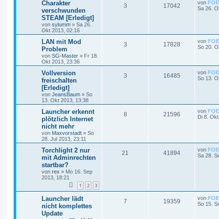
Charakter
von
FOE
3
17042
Sa 26. O
verschwunden
STEAM [Erledigt]
von
sylumm
»
Sa 26.
Okt 2013, 02:16
LAN mit Mod
von
FOE
3
17828
So 20. O
Problem
von
SG-Master
»
Fr 18.
Okt 2013, 23:36
Vollversion
von
FOE
3
16485
So 13. O
freischalten
[Erledigt]
von
JeansBaum
»
So
13. Okt 2013, 13:38
Launcher erkennt
von
FOE
8
21596
Di 8. Ok
plötzlich Internet
nicht mehr
von
Maxvorstadt
»
So
28. Jul 2013, 23:11
Torchlight 2 nur
von
FOE
21
41894
Sa 28. S
mit Adminrechten
startbar?
von
rex
»
Mo 16. Sep
2013, 18:21
1
2
3
Launcher lädt
von
FOE
7
19359
So 15. S
nicht komplettes
Update