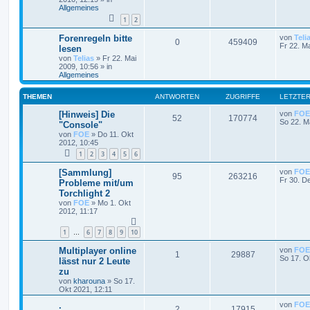
Allgemeines
1
2
Forenregeln bitte
von
Teli
0
459409
Fr 22. M
lesen
von
Telias
»
Fr 22. Mai
2009, 10:56
» in
Allgemeines
THEMEN
ANTWORTEN
ZUGRIFFE
LETZTER
[Hinweis] Die
von
FOE
52
170774
So 22. M
"Console"
von
FOE
»
Do 11. Okt
2012, 10:45
1
2
3
4
5
6
[Sammlung]
von
FOE
95
263216
Fr 30. D
Probleme mit/um
Torchlight 2
von
FOE
»
Mo 1. Okt
2012, 11:17
1
6
7
8
9
10
…
Multiplayer online
von
FOE
1
29887
So 17. O
lässt nur 2 Leute
zu
von
kharouna
»
So 17.
Okt 2021, 12:11
.
von
FOE
2
17915