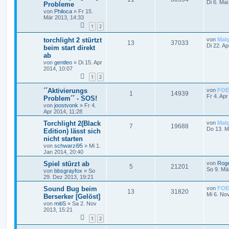
Di 6. Mai
Probleme
von
Philoca
»
Fr 15.
Mär 2013, 14:33
1
2
torchlight 2 stürtzt
von
Mal
13
37033
Di 22. Ap
beim start direkt
ab
von
gentleo
»
Di 15. Apr
2014, 10:07
1
2
´´Aktivierungs
von
FOE
1
14939
Fr 4. Apr
Problem´´ - SOS!
von
joostvonk
»
Fr 4.
Apr 2014, 11:28
Torchlight 2(Black
von
Mal
7
19688
Do 13. M
Edition) lässt sich
nicht starten
von
schwarzi95
»
Mi 1.
Jan 2014, 20:40
Spiel stürzt ab
von
Rog
5
21201
So 9. Mä
von
bbsgrayfox
»
So
29. Dez 2013, 19:21
Sound Bug beim
von
FOE
13
31820
Mi 6. No
Berserker [Gelöst]
von
mitiS
»
Sa 2. Nov
2013, 15:21
1
2