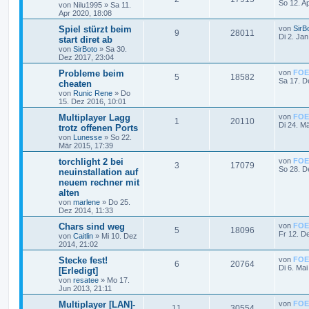
So 12. A
von
Nilu1995
»
Sa 11.
Apr 2020, 18:08
Spiel stürzt beim
von
SirB
9
28011
Di 2. Ja
start diret ab
von
SirBoto
»
Sa 30.
Dez 2017, 23:04
Probleme beim
von
FOE
5
18582
Sa 17. D
cheaten
von
Runic Rene
»
Do
15. Dez 2016, 10:01
Multiplayer Lagg
von
FOE
1
20110
Di 24. M
trotz offenen Ports
von
Lunesse
»
So 22.
Mär 2015, 17:39
torchlight 2 bei
von
FOE
3
17079
So 28. D
neuinstallation auf
neuem rechner mit
alten
von
marlene
»
Do 25.
Dez 2014, 11:33
Chars sind weg
von
FOE
5
18096
Fr 12. D
von
Caitlin
»
Mi 10. Dez
2014, 21:02
Stecke fest!
von
FOE
6
20764
Di 6. Mai
[Erledigt]
von
resatee
»
Mo 17.
Jun 2013, 21:11
Multiplayer [LAN]-
von
FOE
11
30554