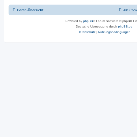
Foren-Übersicht
Alle Coo
Powered by
phpBB
® Forum Software © phpBB Lim
Deutsche Übersetzung durch
phpBB.de
Datenschutz
|
Nutzungsbedingungen