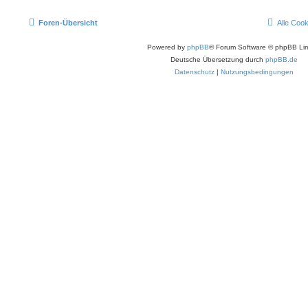
Foren-Übersicht
Alle Coo
Powered by
phpBB
® Forum Software © phpBB Lim
Deutsche Übersetzung durch
phpBB.de
Datenschutz
|
Nutzungsbedingungen