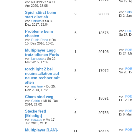
So 12. A
von
Nilu1995
»
Sa 11.
Apr 2020, 18:08
Spiel stürzt beim
von
SirB
9
28008
Di 2. Ja
start diret ab
von
SirBoto
»
Sa 30.
Dez 2017, 23:04
Probleme beim
von
FOE
5
18576
Sa 17. D
cheaten
von
Runic Rene
»
Do
15. Dez 2016, 10:01
Multiplayer Lagg
von
FOE
1
20106
Di 24. M
trotz offenen Ports
von
Lunesse
»
So 22.
Mär 2015, 17:39
torchlight 2 bei
von
FOE
3
17072
So 28. D
neuinstallation auf
neuem rechner mit
alten
von
marlene
»
Do 25.
Dez 2014, 11:33
Chars sind weg
von
FOE
5
18091
Fr 12. D
von
Caitlin
»
Mi 10. Dez
2014, 21:02
Stecke fest!
von
FOE
6
20758
Di 6. Mai
[Erledigt]
von
resatee
»
Mo 17.
Jun 2013, 21:11
Multiplayer [LAN]-
von
FOE
11
30549