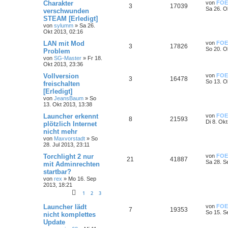
Charakter
von
FOE
3
17039
Sa 26. O
verschwunden
STEAM [Erledigt]
von
sylumm
»
Sa 26.
Okt 2013, 02:16
LAN mit Mod
von
FOE
3
17826
So 20. O
Problem
von
SG-Master
»
Fr 18.
Okt 2013, 23:36
Vollversion
von
FOE
3
16478
So 13. O
freischalten
[Erledigt]
von
JeansBaum
»
So
13. Okt 2013, 13:38
Launcher erkennt
von
FOE
8
21593
Di 8. Ok
plötzlich Internet
nicht mehr
von
Maxvorstadt
»
So
28. Jul 2013, 23:11
Torchlight 2 nur
von
FOE
21
41887
Sa 28. S
mit Adminrechten
startbar?
von
rex
»
Mo 16. Sep
2013, 18:21
1
2
3
Launcher lädt
von
FOE
7
19353
So 15. S
nicht komplettes
Update