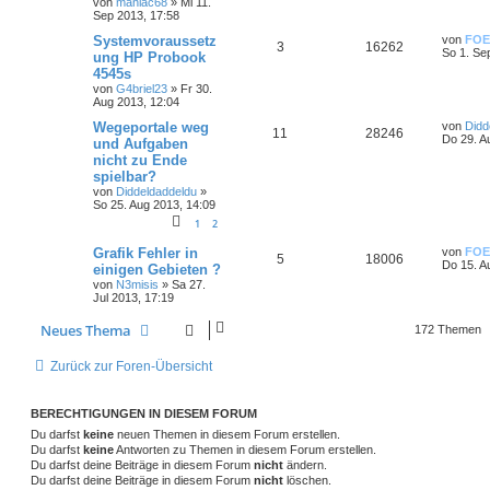
von
maniac68
»
Mi 11.
Sep 2013, 17:58
Systemvoraussetz
von
FOE
3
16262
So 1. Se
ung HP Probook
4545s
von
G4briel23
»
Fr 30.
Aug 2013, 12:04
Wegeportale weg
von
Didd
11
28246
Do 29. A
und Aufgaben
nicht zu Ende
spielbar?
von
Diddeldaddeldu
»
So 25. Aug 2013, 14:09
1
2
Grafik Fehler in
von
FOE
5
18006
Do 15. A
einigen Gebieten ?
von
N3misis
»
Sa 27.
Jul 2013, 17:19
Neues Thema
172 Themen
Zurück zur Foren-Übersicht
BERECHTIGUNGEN IN DIESEM FORUM
Du darfst
keine
neuen Themen in diesem Forum erstellen.
Du darfst
keine
Antworten zu Themen in diesem Forum erstellen.
Du darfst deine Beiträge in diesem Forum
nicht
ändern.
Du darfst deine Beiträge in diesem Forum
nicht
löschen.