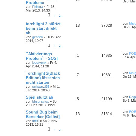
Di 6. Mai
Probleme
von
Philoca
»
Fr 15.
Mär 2013, 14:33
1
2
torchlight 2 stürtzt
von
Mal
13
37028
Di 22. Ap
beim start direkt
ab
von
gentleo
»
Di 15. Apr
2014, 10:07
1
2
´´Aktivierungs
von
FOE
1
14935
Fr 4. Apr
Problem´´ - SOS!
von
joostvonk
»
Fr 4.
Apr 2014, 11:28
Torchlight 2(Black
von
Mal
7
19681
Do 13. M
Edition) lässt sich
nicht starten
von
schwarzi95
»
Mi 1.
Jan 2014, 20:40
Spiel stürzt ab
von
Rog
5
21199
So 9. Mä
von
bbsgrayfox
»
So
29. Dez 2013, 19:21
Sound Bug beim
von
FOE
13
31814
Mi 6. No
Berserker [Gelöst]
von
mitiS
»
Sa 2. Nov
2013, 15:21
1
2