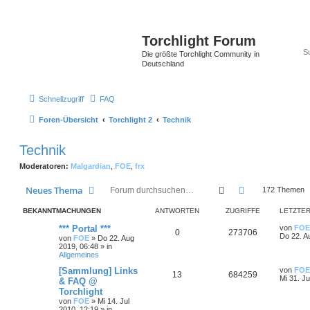
Torchlight Forum
Die größte Torchlight Community in
Deutschland
Schnellzugriff
FAQ
Foren-Übersicht
Torchlight 2
Technik
Technik
Moderatoren:
Malgardian
,
FOE
,
frx
Suche
Erweiterte Suc
Neues Thema
172 Themen
BEKANNTMACHUNGEN
ANTWORTEN
ZUGRIFFE
LETZTER
*** Portal ***
von
FOE
0
273706
Do 22. A
von
FOE
»
Do 22. Aug
2019, 06:48
» in
Allgemeines
[Sammlung] Links
von
FOE
13
684259
Mi 31. Ju
& FAQ @
Torchlight
von
FOE
»
Mi 14. Jul
2010, 12:19
» in