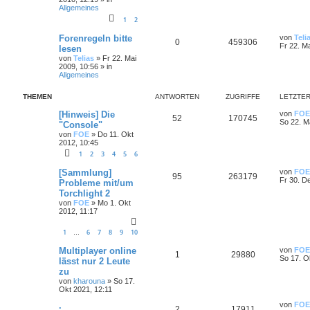
Allgemeines
1
2
Forenregeln bitte
von
Teli
0
459306
Fr 22. M
lesen
von
Telias
»
Fr 22. Mai
2009, 10:56
» in
Allgemeines
THEMEN
ANTWORTEN
ZUGRIFFE
LETZTER
[Hinweis] Die
von
FOE
52
170745
So 22. M
"Console"
von
FOE
»
Do 11. Okt
2012, 10:45
1
2
3
4
5
6
[Sammlung]
von
FOE
95
263179
Fr 30. D
Probleme mit/um
Torchlight 2
von
FOE
»
Mo 1. Okt
2012, 11:17
1
6
7
8
9
10
…
Multiplayer online
von
FOE
1
29880
So 17. O
lässt nur 2 Leute
zu
von
kharouna
»
So 17.
Okt 2021, 12:11
.
von
FOE
2
17911