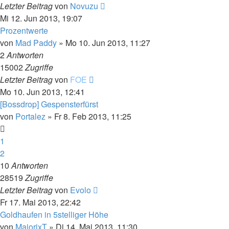
Letzter Beitrag
von
Novuzu
Mi 12. Jun 2013, 19:07
Prozentwerte
von
Mad Paddy
»
Mo 10. Jun 2013, 11:27
2
Antworten
15002
Zugriffe
Letzter Beitrag
von
FOE
Mo 10. Jun 2013, 12:41
[Bossdrop] Gespensterfürst
von
Portalez
»
Fr 8. Feb 2013, 11:25
1
2
10
Antworten
28519
Zugriffe
Letzter Beitrag
von
Evolo
Fr 17. Mai 2013, 22:42
Goldhaufen in 5stelliger Höhe
von
MajorixT
»
Di 14. Mai 2013, 11:30