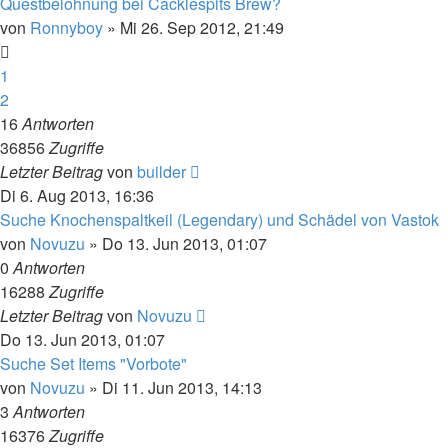
Questbelohnung bei Cacklespits Brew?
von
Ronnyboy
»
Mi 26. Sep 2012, 21:49
1
2
16
Antworten
36856
Zugriffe
Letzter Beitrag
von
builder
Di 6. Aug 2013, 16:36
Suche Knochenspaltkeil (Legendary) und Schädel von Vastok
von
Novuzu
»
Do 13. Jun 2013, 01:07
0
Antworten
16288
Zugriffe
Letzter Beitrag
von
Novuzu
Do 13. Jun 2013, 01:07
Suche Set Items "Vorbote"
von
Novuzu
»
Di 11. Jun 2013, 14:13
3
Antworten
16376
Zugriffe