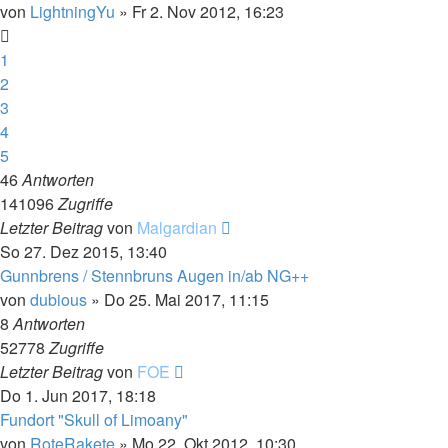
von
LightningYu
»
Fr 2. Nov 2012, 16:23
1
2
3
4
5
46
Antworten
141096
Zugriffe
Letzter Beitrag
von
Malgardian
So 27. Dez 2015, 13:40
Gunnbrens / Stennbruns Augen in/ab NG++
von
dubious
»
Do 25. Mai 2017, 11:15
8
Antworten
52778
Zugriffe
Letzter Beitrag
von
FOE
Do 1. Jun 2017, 18:18
Fundort "Skull of Limoany"
von
RoteRakete
»
Mo 22. Okt 2012, 10:30