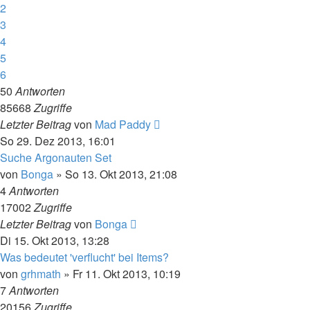
2
3
4
5
6
50
Antworten
85668
Zugriffe
Letzter Beitrag
von
Mad Paddy
So 29. Dez 2013, 16:01
Suche Argonauten Set
von
Bonga
»
So 13. Okt 2013, 21:08
4
Antworten
17002
Zugriffe
Letzter Beitrag
von
Bonga
Di 15. Okt 2013, 13:28
Was bedeutet 'verflucht' bei Items?
von
grhmath
»
Fr 11. Okt 2013, 10:19
7
Antworten
20156
Zugriffe