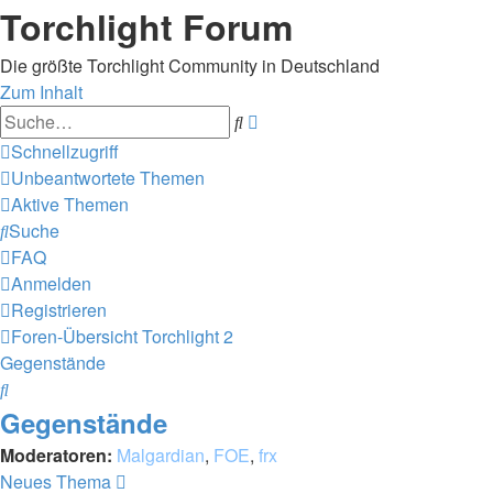
Torchlight Forum
Die größte Torchlight Community in Deutschland
Zum Inhalt
Erweiterte
Suche
Suche
Schnellzugriff
Unbeantwortete Themen
Aktive Themen
Suche
FAQ
Anmelden
Registrieren
Foren-Übersicht
Torchlight 2
Gegenstände
Suche
Gegenstände
Moderatoren:
Malgardian
,
FOE
,
frx
Neues Thema