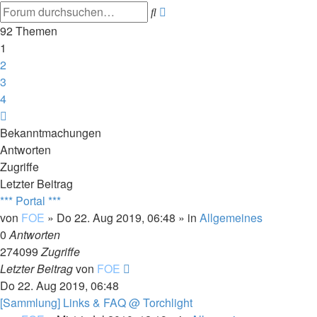
Erweiterte
Suche
Suche
92 Themen
1
2
3
4
Nächste
Bekanntmachungen
Antworten
Zugriffe
Letzter Beitrag
*** Portal ***
von
FOE
»
Do 22. Aug 2019, 06:48
» in
Allgemeines
0
Antworten
274099
Zugriffe
Letzter Beitrag
von
FOE
Do 22. Aug 2019, 06:48
[Sammlung] Links & FAQ @ Torchlight