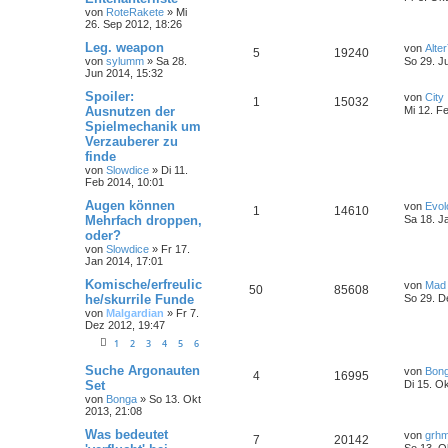
von
RoteRakete
»
Mi
26. Sep 2012, 18:26
Leg. weapon
von
Alter
5
19240
von
sylumm
»
Sa 28.
So 29. J
Jun 2014, 15:32
Spoiler:
von
City
1
15032
Ausnutzen der
Mi 12. F
Spielmechanik um
Verzauberer zu
finde
von
Slowdice
»
Di 11.
Feb 2014, 10:01
Augen können
von
Evol
1
14610
Mehrfach droppen,
Sa 18. J
oder?
von
Slowdice
»
Fr 17.
Jan 2014, 17:01
Komische/erfreulic
von
Mad
50
85608
he/skurrile Funde
So 29. D
von
Malgardian
»
Fr 7.
Dez 2012, 19:47
1
2
3
4
5
6
Suche Argonauten
von
Bon
4
16995
Set
Di 15. O
von
Bonga
»
So 13. Okt
2013, 21:08
Was bedeutet
von
grhm
7
20142
So 13. O