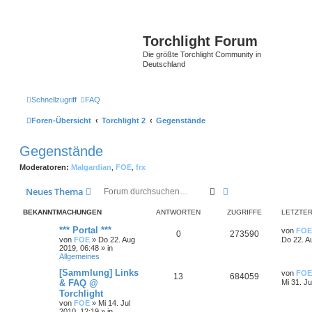
Torchlight Forum
Die größte Torchlight Community in
Deutschland
Schnellzugriff
FAQ
Foren-Übersicht
Torchlight 2
Gegenstände
Gegenstände
Moderatoren:
Malgardian
,
FOE
,
frx
Suche
Erweiterte Suche
Neues Thema
BEKANNTMACHUNGEN
ANTWORTEN
ZUGRIFFE
LETZTER
*** Portal ***
von
FOE
0
273590
von
FOE
»
Do 22. Aug
Do 22. A
2019, 06:48
» in
Allgemeines
[Sammlung] Links
von
FOE
13
684059
& FAQ @
Mi 31. Ju
Torchlight
von
FOE
»
Mi 14. Jul
2010, 12:19
» in