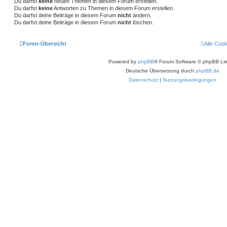
Du darfst
keine
neuen Themen in diesem Forum erstellen.
Du darfst
keine
Antworten zu Themen in diesem Forum erstellen.
Du darfst deine Beiträge in diesem Forum
nicht
ändern.
Du darfst deine Beiträge in diesem Forum
nicht
löschen.
Foren-Übersicht
Alle Coo
Powered by
phpBB
® Forum Software © phpBB Lim
Deutsche Übersetzung durch
phpBB.de
Datenschutz
|
Nutzungsbedingungen