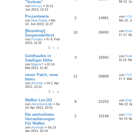
"Vorbote"
Mi 12. J
von
Novuzu
»
Di 11.
Jun 2013, 14:13
Prozentwerte
von
FOE
2
14981
von
Mad Paddy
»
Mo
Mo 10. J
10. Jun 2013, 11:27
[Bossdrop]
von
Evol
10
28493
Gespensterfürst
Fr 17. M
von
Portalez
»
Fr 8. Feb
2013, 11:25
1
2
Goldhaufen in
von
Evol
3
16592
5stelliger Höhe
Di 14. M
von
MajorixT
»
Di 14.
Mai 2013, 11:30
neuer Patch, neue
von
FOE
12
29809
Items
Fr 3. Ma
von
Wrestler
»
Di 2. Apr
2013, 10:12
1
2
Waffen Lev.101
von
Emp
8
22253
von
Adventurekalle
»
So
Mo 22. A
14. Apr 2013, 20:51
Die wertvollsten
von
FOE
2
16149
Verzauberungen
So 14. A
Für Waffen
von
thymoglo
»
Sa 13.
Apr 2013, 16:14