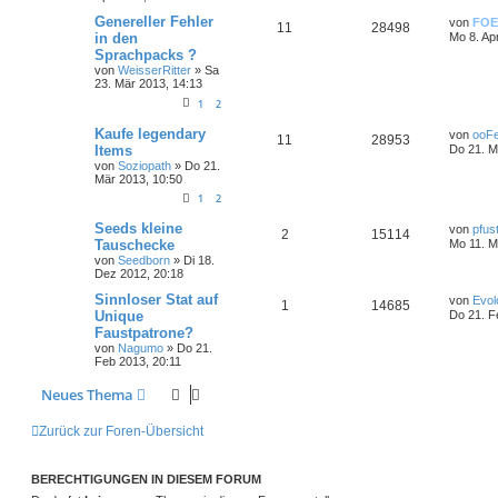
Genereller Fehler
von
FOE
11
28498
in den
Mo 8. Ap
Sprachpacks ?
von
WeisserRitter
»
Sa
23. Mär 2013, 14:13
1
2
Kaufe legendary
von
ooF
11
28953
Items
Do 21. M
von
Soziopath
»
Do 21.
Mär 2013, 10:50
1
2
Seeds kleine
von
pfust
2
15114
Tauschecke
Mo 11. M
von
Seedborn
»
Di 18.
Dez 2012, 20:18
Sinnloser Stat auf
von
Evol
1
14685
Unique
Do 21. F
Faustpatrone?
von
Nagumo
»
Do 21.
Feb 2013, 20:11
Neues Thema
Zurück zur Foren-Übersicht
BERECHTIGUNGEN IN DIESEM FORUM