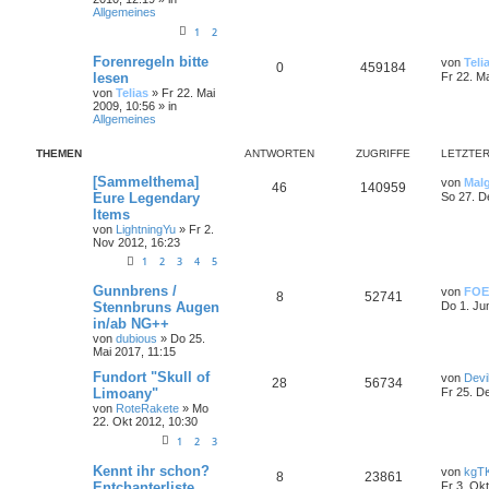
Allgemeines
1
2
Forenregeln bitte
von
Teli
0
459184
lesen
Fr 22. M
von
Telias
»
Fr 22. Mai
2009, 10:56
» in
Allgemeines
THEMEN
ANTWORTEN
ZUGRIFFE
LETZTER
[Sammelthema]
von
Mal
46
140959
Eure Legendary
So 27. D
Items
von
LightningYu
»
Fr 2.
Nov 2012, 16:23
1
2
3
4
5
Gunnbrens /
von
FOE
8
52741
Stennbruns Augen
Do 1. Ju
in/ab NG++
von
dubious
»
Do 25.
Mai 2017, 11:15
Fundort "Skull of
von
Devil
28
56734
Limoany"
Fr 25. D
von
RoteRakete
»
Mo
22. Okt 2012, 10:30
1
2
3
Kennt ihr schon?
von
kgT
8
23861
Entchanterliste
Fr 3. Ok