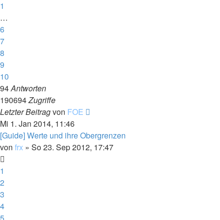
1
…
6
7
8
9
10
94
Antworten
190694
Zugriffe
Letzter Beitrag
von
FOE
Mi 1. Jan 2014, 11:46
[Guide] Werte und ihre Obergrenzen
von
frx
»
So 23. Sep 2012, 17:47
1
2
3
4
5