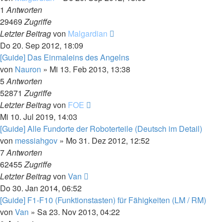
1
Antworten
29469
Zugriffe
Letzter Beitrag
von
Malgardian
Do 20. Sep 2012, 18:09
[Guide] Das Einmaleins des Angelns
von
Nauron
»
Mi 13. Feb 2013, 13:38
5
Antworten
52871
Zugriffe
Letzter Beitrag
von
FOE
Mi 10. Jul 2019, 14:03
[Guide] Alle Fundorte der Roboterteile (Deutsch im Detail)
von
messiahgov
»
Mo 31. Dez 2012, 12:52
7
Antworten
62455
Zugriffe
Letzter Beitrag
von
Van
Do 30. Jan 2014, 06:52
[Guide] F1-F10 (Funktionstasten) für Fähigkeiten (LM / RM)
von
Van
»
Sa 23. Nov 2013, 04:22