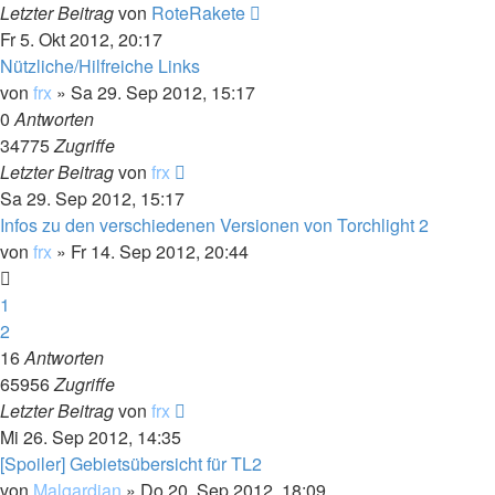
Letzter Beitrag
von
RoteRakete
Fr 5. Okt 2012, 20:17
Nützliche/Hilfreiche Links
von
frx
»
Sa 29. Sep 2012, 15:17
0
Antworten
34775
Zugriffe
Letzter Beitrag
von
frx
Sa 29. Sep 2012, 15:17
Infos zu den verschiedenen Versionen von Torchlight 2
von
frx
»
Fr 14. Sep 2012, 20:44
1
2
16
Antworten
65956
Zugriffe
Letzter Beitrag
von
frx
Mi 26. Sep 2012, 14:35
[Spoiler] Gebietsübersicht für TL2
von
Malgardian
»
Do 20. Sep 2012, 18:09