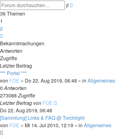
Erweiterte
Suche
Suche
36 Themen
1
2
Nächste
Bekanntmachungen
Antworten
Zugriffe
Letzter Beitrag
*** Portal ***
von
FOE
»
Do 22. Aug 2019, 06:48
» in
Allgemeines
0
Antworten
273088
Zugriffe
Letzter Beitrag
von
FOE
Do 22. Aug 2019, 06:48
[Sammlung] Links & FAQ @ Torchlight
von
FOE
»
Mi 14. Jul 2010, 12:19
» in
Allgemeines