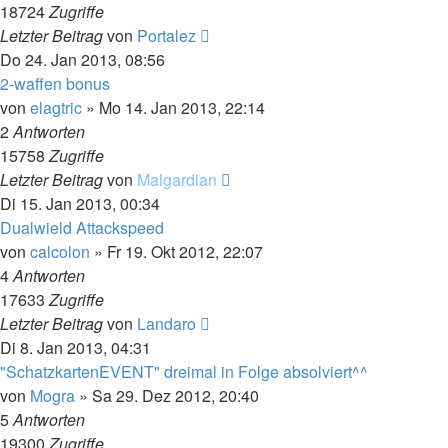
18724
Zugriffe
Letzter Beitrag
von
Portalez
Do 24. Jan 2013, 08:56
2-waffen bonus
von
elagtric
»
Mo 14. Jan 2013, 22:14
2
Antworten
15758
Zugriffe
Letzter Beitrag
von
Malgardian
Di 15. Jan 2013, 00:34
Dualwield Attackspeed
von
calcolon
»
Fr 19. Okt 2012, 22:07
4
Antworten
17633
Zugriffe
Letzter Beitrag
von
Landaro
Di 8. Jan 2013, 04:31
"SchatzkartenEVENT" dreimal in Folge absolviert^^
von
Mogra
»
Sa 29. Dez 2012, 20:40
5
Antworten
19300
Zugriffe