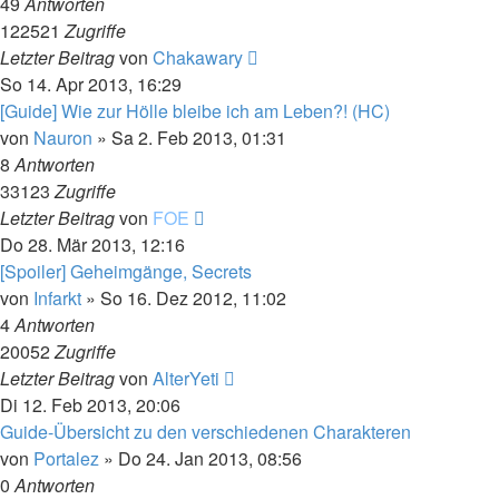
49
Antworten
122521
Zugriffe
Letzter Beitrag
von
Chakawary
So 14. Apr 2013, 16:29
[Guide] Wie zur Hölle bleibe ich am Leben?! (HC)
von
Nauron
»
Sa 2. Feb 2013, 01:31
8
Antworten
33123
Zugriffe
Letzter Beitrag
von
FOE
Do 28. Mär 2013, 12:16
[Spoiler] Geheimgänge, Secrets
von
Infarkt
»
So 16. Dez 2012, 11:02
4
Antworten
20052
Zugriffe
Letzter Beitrag
von
AlterYeti
Di 12. Feb 2013, 20:06
Guide-Übersicht zu den verschiedenen Charakteren
von
Portalez
»
Do 24. Jan 2013, 08:56
0
Antworten