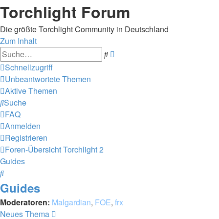
Torchlight Forum
Die größte Torchlight Community in Deutschland
Zum Inhalt
Erweiterte
Suche
Suche
Schnellzugriff
Unbeantwortete Themen
Aktive Themen
Suche
FAQ
Anmelden
Registrieren
Foren-Übersicht
Torchlight 2
Guides
Suche
Guides
Moderatoren:
Malgardian
,
FOE
,
frx
Neues Thema