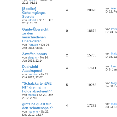
2013, 01:31
[Spoiler]
von
Alter
4
20020
Di 12. F
Geheimgänge,
Secrets
von
Infarkt
»
So 16. Dez
2012, 11:02
Guide-Übersicht
von
Port
0
18674
Do 24. J
zu den
verschiedenen
Charakteren
von
Portalez
»
Do 24.
Jan 2013, 08:56
2-waffen bonus
von
Mal
2
15735
Di 15. J
von
elagtric
»
Mo 14.
Jan 2013, 22:14
Dualwield
von
Land
4
17611
Di 8. Ja
Attackspeed
von
calcolon
»
Fr 19.
Okt 2012, 22:07
"SchatzkartenEVE
von
Mog
5
19268
So 30. D
NT" dreimal in
Folge absolviert^^
von
Mogra
»
Sa 29. Dez
2012, 20:40
gibts ne quest für
von
Mal
4
17272
So 23. D
den schattenspalt?
von
marlene
»
Sa 22.
Dez 2012, 15:37