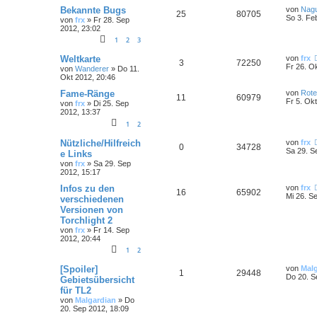
Bekannte Bugs
von
Nag
25
80705
So 3. Fe
von
frx
»
Fr 28. Sep
2012, 23:02
1
2
3
Weltkarte
von
frx
3
72250
Fr 26. O
von
Wanderer
»
Do 11.
Okt 2012, 20:46
Fame-Ränge
von
Rot
11
60979
Fr 5. Ok
von
frx
»
Di 25. Sep
2012, 13:37
1
2
Nützliche/Hilfreich
von
frx
0
34728
Sa 29. S
e Links
von
frx
»
Sa 29. Sep
2012, 15:17
Infos zu den
von
frx
16
65902
Mi 26. S
verschiedenen
Versionen von
Torchlight 2
von
frx
»
Fr 14. Sep
2012, 20:44
1
2
[Spoiler]
von
Mal
1
29448
Do 20. S
Gebietsübersicht
für TL2
von
Malgardian
»
Do
20. Sep 2012, 18:09