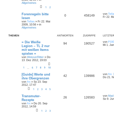
Allgemeines
1
2
Forenregeln bitte
von
Teli
0
458149
Fr 22. M
lesen
von
Telias
»
Fr 22. Mai
2009, 10:56
» in
Allgemeines
THEMEN
ANTWORTEN
ZUGRIFFE
LETZTER
= Die Weiße
von
FOE
94
190527
Mi 1. Ja
Legion – TL 2 nur
mit weißen Items
spielen =
von
WeisserRitter
»
Do
13. Dez 2012, 19:03
1
6
7
8
9
10
…
[Guide] Werte und
von
frx
42
139986
Do 21. N
ihre Obergrenzen
von
frx
»
So 23. Sep
2012, 17:47
1
2
3
4
5
Transmuter-
von
Mad
26
126583
So 9. Ju
Rezepte
von
frx
»
Do 20. Sep
2012, 14:59
1
2
3