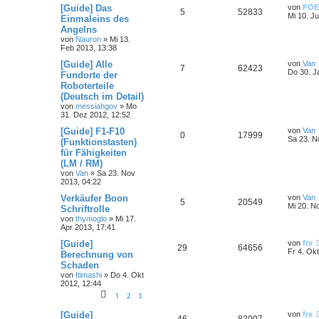
[Guide] Das
von
FOE
5
52833
Mi 10. Ju
Einmaleins des
Angelns
von
Nauron
»
Mi 13.
Feb 2013, 13:38
[Guide] Alle
von
Van
7
62423
Do 30. J
Fundorte der
Roboterteile
(Deutsch im Detail)
von
messiahgov
»
Mo
31. Dez 2012, 12:52
[Guide] F1-F10
von
Van
0
17999
Sa 23. N
(Funktionstasten)
für Fähigkeiten
(LM / RM)
von
Van
»
Sa 23. Nov
2013, 04:22
Verkäufer Boon
von
Van
5
20549
Mi 20. N
Schriftrolle
von
thymoglo
»
Mi 17.
Apr 2013, 17:41
[Guide]
von
frx
29
64656
Fr 4. Ok
Berechnung von
Schaden
von
Itimashi
»
Do 4. Okt
2012, 12:44
1
2
3
[Guide]
von
frx