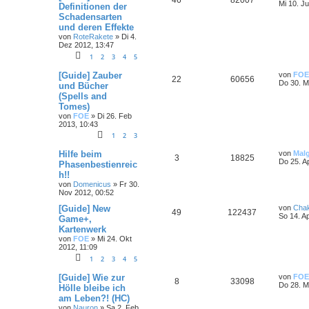
46
82007
Mi 10. Ju
Definitionen der
Schadensarten
und deren Effekte
von
RoteRakete
»
Di 4.
Dez 2012, 13:47
1
2
3
4
5
[Guide] Zauber
von
FOE
22
60656
Do 30. M
und Bücher
(Spells and
Tomes)
von
FOE
»
Di 26. Feb
2013, 10:43
1
2
3
Hilfe beim
von
Mal
3
18825
Do 25. A
Phasenbestienreic
h!!
von
Domenicus
»
Fr 30.
Nov 2012, 00:52
[Guide] New
von
Cha
49
122437
So 14. A
Game+,
Kartenwerk
von
FOE
»
Mi 24. Okt
2012, 11:09
1
2
3
4
5
[Guide] Wie zur
von
FOE
8
33098
Do 28. M
Hölle bleibe ich
am Leben?! (HC)
von
Nauron
»
Sa 2. Feb