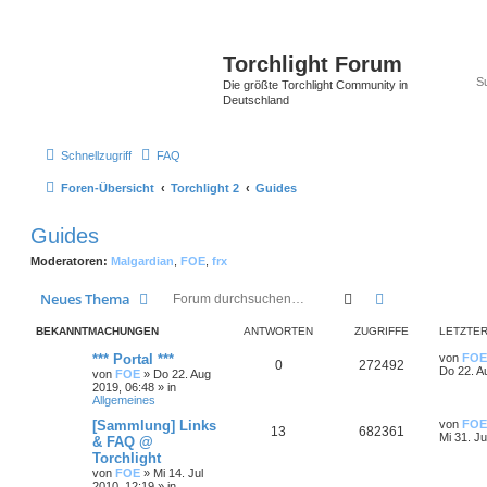
Torchlight Forum
Die größte Torchlight Community in
Deutschland
Schnellzugriff
FAQ
Foren-Übersicht
Torchlight 2
Guides
Guides
Moderatoren:
Malgardian
,
FOE
,
frx
Suche
Erweiterte Suc
Neues Thema
BEKANNTMACHUNGEN
ANTWORTEN
ZUGRIFFE
LETZTER
*** Portal ***
von
FOE
0
272492
Do 22. A
von
FOE
»
Do 22. Aug
2019, 06:48
» in
Allgemeines
[Sammlung] Links
von
FOE
13
682361
Mi 31. Ju
& FAQ @
Torchlight
von
FOE
»
Mi 14. Jul
2010, 12:19
» in