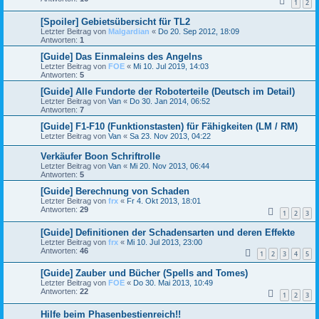
1
2
[Spoiler] Gebietsübersicht für TL2
Letzter Beitrag von
Malgardian
«
Do 20. Sep 2012, 18:09
Antworten:
1
[Guide] Das Einmaleins des Angelns
Letzter Beitrag von
FOE
«
Mi 10. Jul 2019, 14:03
Antworten:
5
[Guide] Alle Fundorte der Roboterteile (Deutsch im Detail)
Letzter Beitrag von
Van
«
Do 30. Jan 2014, 06:52
Antworten:
7
[Guide] F1-F10 (Funktionstasten) für Fähigkeiten (LM / RM)
Letzter Beitrag von
Van
«
Sa 23. Nov 2013, 04:22
Verkäufer Boon Schriftrolle
Letzter Beitrag von
Van
«
Mi 20. Nov 2013, 06:44
Antworten:
5
[Guide] Berechnung von Schaden
Letzter Beitrag von
frx
«
Fr 4. Okt 2013, 18:01
Antworten:
29
1
2
3
[Guide] Definitionen der Schadensarten und deren Effekte
Letzter Beitrag von
frx
«
Mi 10. Jul 2013, 23:00
Antworten:
46
1
2
3
4
5
[Guide] Zauber und Bücher (Spells and Tomes)
Letzter Beitrag von
FOE
«
Do 30. Mai 2013, 10:49
Antworten:
22
1
2
3
Hilfe beim Phasenbestienreich!!