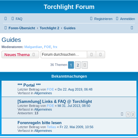
Torchlight Forum
FAQ
Registrieren
Anmelden
S
Foren-Übersicht
Torchlight 2
Guides
u
Guides
c
Moderatoren:
Malgardian
,
FOE
,
frx
h
Suche
Erweiterte Suche
Neues Thema
e
1
2
Nächste
36 Themen
Bekanntmachungen
*** Portal ***
Letzter Beitrag von
FOE
«
Do 22. Aug 2019, 06:48
Verfasst in
Allgemeines
[Sammlung] Links & FAQ @ Torchlight
Letzter Beitrag von
FOE
«
Mi 31. Jul 2013, 08:50
Verfasst in
Allgemeines
Antworten:
13
1
2
Forenregeln bitte lesen
Letzter Beitrag von
Telias
«
Fr 22. Mai 2009, 10:56
Verfasst in
Allgemeines