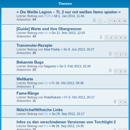
Themen
= Die Weiße Legion – TL 2 nur mit weißen Items spielen =
Letzter Beitrag von
FOE
«
Mi 1. Jan 2014, 11:46
Antworten:
94
1
7
8
9
10
…
[Guide] Werte und ihre Obergrenzen
Letzter Beitrag von
frx
«
Do 21. Nov 2013, 12:03
Antworten:
42
1
2
3
4
5
Transmuter-Rezepte
Letzter Beitrag von
Mad Paddy
«
So 9. Jun 2013, 18:27
Antworten:
26
1
2
3
Bekannte Bugs
Letzter Beitrag von
Nagumo
«
So 3. Feb 2013, 15:34
Antworten:
25
1
2
3
Weltkarte
Letzter Beitrag von
frx
«
Fr 26. Okt 2012, 09:38
Antworten:
3
Fame-Ränge
Letzter Beitrag von
RoteRakete
«
Fr 5. Okt 2012, 20:17
Antworten:
11
1
2
Nützliche/Hilfreiche Links
Letzter Beitrag von
frx
«
Sa 29. Sep 2012, 15:17
Infos zu den verschiedenen Versionen von Torchlight 2
Letzter Beitrag von
frx
«
Mi 26. Sep 2012, 14:35
Antworten:
16