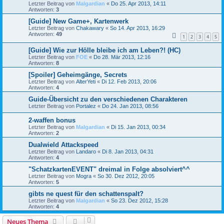
Letzter Beitrag von
Malgardian
«
Do 25. Apr 2013, 14:11
Antworten:
3
[Guide] New Game+, Kartenwerk
Letzter Beitrag von
Chakawary
«
So 14. Apr 2013, 16:29
Antworten:
49
1
2
3
4
5
[Guide] Wie zur Hölle bleibe ich am Leben?! (HC)
Letzter Beitrag von
FOE
«
Do 28. Mär 2013, 12:16
Antworten:
8
[Spoiler] Geheimgänge, Secrets
Letzter Beitrag von
AlterYeti
«
Di 12. Feb 2013, 20:06
Antworten:
4
Guide-Übersicht zu den verschiedenen Charakteren
Letzter Beitrag von
Portalez
«
Do 24. Jan 2013, 08:56
2-waffen bonus
Letzter Beitrag von
Malgardian
«
Di 15. Jan 2013, 00:34
Antworten:
2
Dualwield Attackspeed
Letzter Beitrag von
Landaro
«
Di 8. Jan 2013, 04:31
Antworten:
4
"SchatzkartenEVENT" dreimal in Folge absolviert^^
Letzter Beitrag von
Mogra
«
So 30. Dez 2012, 20:05
Antworten:
5
gibts ne quest für den schattenspalt?
Letzter Beitrag von
Malgardian
«
So 23. Dez 2012, 15:28
Antworten:
4
Neues Thema