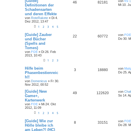
[Guide]
von
frx
46
82181
Definitionen der
Mi 10. Ju
Schadensarten
und deren Effekte
von
RoteRakete
»
Di 4.
Dez 2012, 13:47
1
2
3
4
5
[Guide] Zauber
von
FOE
22
60772
und Bücher
Do 30. M
(Spells and
Tomes)
von
FOE
»
Di 26. Feb
2013, 10:43
1
2
3
Hilfe beim
von
Mal
3
18880
Phasenbestienreic
Do 25. A
h!!
von
Domenicus
»
Fr 30.
Nov 2012, 00:52
[Guide] New
von
Cha
49
122620
Game+,
So 14. A
Kartenwerk
von
FOE
»
Mi 24. Okt
2012, 11:09
1
2
3
4
5
[Guide] Wie zur
von
FOE
8
33151
Hölle bleibe ich
Do 28. M
am Leben?! (HC)