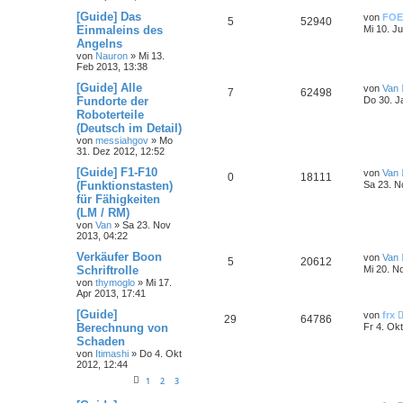
[Guide] Das
von
FOE
5
52940
Einmaleins des
Mi 10. Ju
Angelns
von
Nauron
»
Mi 13.
Feb 2013, 13:38
[Guide] Alle
von
Van
7
62498
Fundorte der
Do 30. J
Roboterteile
(Deutsch im Detail)
von
messiahgov
»
Mo
31. Dez 2012, 12:52
[Guide] F1-F10
von
Van
0
18111
(Funktionstasten)
Sa 23. N
für Fähigkeiten
(LM / RM)
von
Van
»
Sa 23. Nov
2013, 04:22
Verkäufer Boon
von
Van
5
20612
Schriftrolle
Mi 20. N
von
thymoglo
»
Mi 17.
Apr 2013, 17:41
[Guide]
von
frx
29
64786
Berechnung von
Fr 4. Ok
Schaden
von
Itimashi
»
Do 4. Okt
2012, 12:44
1
2
3