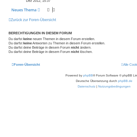
Dez 2012, 15:37
Neues Thema
Zurück zur Foren-Übersicht
BERECHTIGUNGEN IN DIESEM FORUM
Du darfst
keine
neuen Themen in diesem Forum erstellen.
Du darfst
keine
Antworten zu Themen in diesem Forum erstellen.
Du darfst deine Beiträge in diesem Forum
nicht
ändern.
Du darfst deine Beiträge in diesem Forum
nicht
löschen.
Foren-Übersicht
Alle Coo
Powered by
phpBB
® Forum Software © phpBB Lim
Deutsche Übersetzung durch
phpBB.de
Datenschutz
|
Nutzungsbedingungen