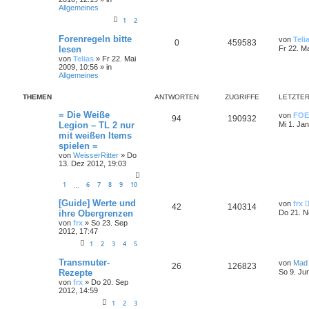
Allgemeines
1
2
Forenregeln bitte
von
Teli
0
459583
lesen
Fr 22. M
von
Telias
»
Fr 22. Mai
2009, 10:56
» in
Allgemeines
THEMEN
ANTWORTEN
ZUGRIFFE
LETZTER
= Die Weiße
von
FOE
94
190932
Legion – TL 2 nur
Mi 1. Ja
mit weißen Items
spielen =
von
WeisserRitter
»
Do
13. Dez 2012, 19:03
1
6
7
8
9
10
…
[Guide] Werte und
von
frx
42
140314
ihre Obergrenzen
Do 21. N
von
frx
»
So 23. Sep
2012, 17:47
1
2
3
4
5
Transmuter-
von
Mad
26
126823
Rezepte
So 9. Ju
von
frx
»
Do 20. Sep
2012, 14:59
1
2
3