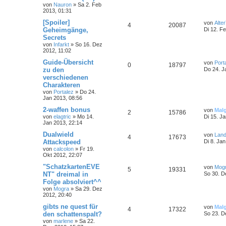
von
Nauron
»
Sa 2. Feb
2013, 01:31
[Spoiler]
von
Alter
4
20087
Geheimgänge,
Di 12. F
Secrets
von
Infarkt
»
So 16. Dez
2012, 11:02
Guide-Übersicht
von
Port
0
18797
zu den
Do 24. J
verschiedenen
Charakteren
von
Portalez
»
Do 24.
Jan 2013, 08:56
2-waffen bonus
von
Mal
2
15786
von
elagtric
»
Mo 14.
Di 15. J
Jan 2013, 22:14
Dualwield
von
Land
4
17673
Attackspeed
Di 8. Ja
von
calcolon
»
Fr 19.
Okt 2012, 22:07
"SchatzkartenEVE
von
Mog
5
19331
NT" dreimal in
So 30. D
Folge absolviert^^
von
Mogra
»
Sa 29. Dez
2012, 20:40
gibts ne quest für
von
Mal
4
17322
den schattenspalt?
So 23. D
von
marlene
»
Sa 22.