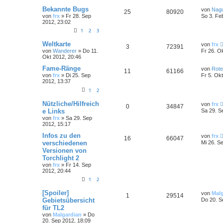
Bekannte Bugs
von
Nag
25
80920
von
frx
»
Fr 28. Sep
So 3. Fe
2012, 23:02
1
2
3
Weltkarte
von
frx
3
72391
von
Wanderer
»
Do 11.
Fr 26. O
Okt 2012, 20:46
Fame-Ränge
von
Rot
11
61166
von
frx
»
Di 25. Sep
Fr 5. Ok
2012, 13:37
1
2
Nützliche/Hilfreich
von
frx
0
34847
e Links
Sa 29. S
von
frx
»
Sa 29. Sep
2012, 15:17
Infos zu den
von
frx
16
66047
verschiedenen
Mi 26. S
Versionen von
Torchlight 2
von
frx
»
Fr 14. Sep
2012, 20:44
1
2
[Spoiler]
von
Mal
1
29514
Gebietsübersicht
Do 20. S
für TL2
von
Malgardian
»
Do
20. Sep 2012, 18:09