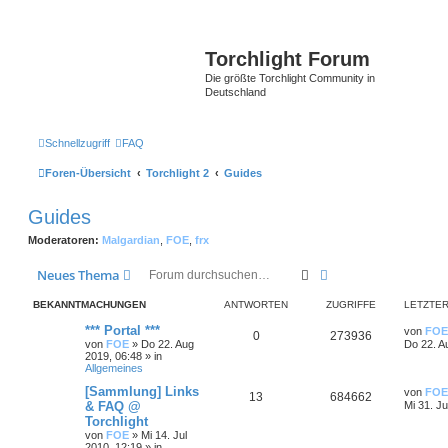
Torchlight Forum
Die größte Torchlight Community in
Deutschland
Schnellzugriff
FAQ
Foren-Übersicht
Torchlight 2
Guides
Guides
Moderatoren:
Malgardian
,
FOE
,
frx
Suche
Erweiterte Suche
Neues Thema
BEKANNTMACHUNGEN
ANTWORTEN
ZUGRIFFE
LETZTER
*** Portal ***
von
FOE
0
273936
von
FOE
»
Do 22. Aug
Do 22. A
2019, 06:48
» in
Allgemeines
[Sammlung] Links
von
FOE
13
684662
& FAQ @
Mi 31. Ju
Torchlight
von
FOE
»
Mi 14. Jul
2010, 12:19
» in