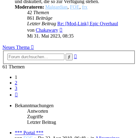
und diskutiert, die so zur Verfügung stehen.
Moderatoren:
Malgardian
,
FOE
,
frx
42
Themen
861
Beiträge
Letzter Beitrag
Re: [Mod-Link] Epic Overhaul
Neuester
von
Chakawary
Beitrag
Mi 31. Mai 2023, 08:35
Neues Thema
Erweiterte
Suche
Suche
61 Themen
1
2
3
Nächste
Bekanntmachungen
Antworten
Zugriffe
Letzter Beitrag
*** Portal ***