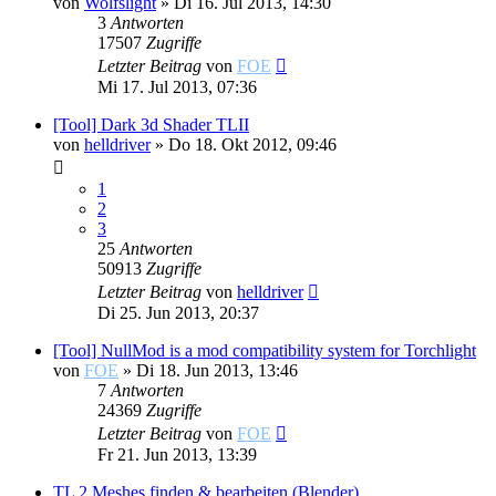
von
Wolfslight
»
Di 16. Jul 2013, 14:30
3
Antworten
17507
Zugriffe
Letzter Beitrag
von
FOE
Mi 17. Jul 2013, 07:36
[Tool] Dark 3d Shader TLII
von
helldriver
»
Do 18. Okt 2012, 09:46
1
2
3
25
Antworten
50913
Zugriffe
Letzter Beitrag
von
helldriver
Di 25. Jun 2013, 20:37
[Tool] NullMod is a mod compatibility system for Torchlight
von
FOE
»
Di 18. Jun 2013, 13:46
7
Antworten
24369
Zugriffe
Letzter Beitrag
von
FOE
Fr 21. Jun 2013, 13:39
TL 2 Meshes finden & bearbeiten (Blender)