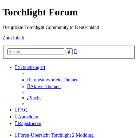
Torchlight Forum
Die größte Torchlight Community in Deutschland
Zum Inhalt
Erweiterte
Suche
Suche
Schnellzugriff
Unbeantwortete Themen
Aktive Themen
Suche
FAQ
Anmelden
Registrieren
Foren-Übersicht
Torchlight 2
Modding