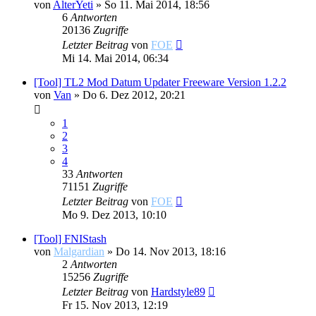
von
AlterYeti
»
So 11. Mai 2014, 18:56
6
Antworten
20136
Zugriffe
Letzter Beitrag
von
FOE
Mi 14. Mai 2014, 06:34
[Tool] TL2 Mod Datum Updater Freeware Version 1.2.2
von
Van
»
Do 6. Dez 2012, 20:21
1
2
3
4
33
Antworten
71151
Zugriffe
Letzter Beitrag
von
FOE
Mo 9. Dez 2013, 10:10
[Tool] FNIStash
von
Malgardian
»
Do 14. Nov 2013, 18:16
2
Antworten
15256
Zugriffe
Letzter Beitrag
von
Hardstyle89
Fr 15. Nov 2013, 12:19