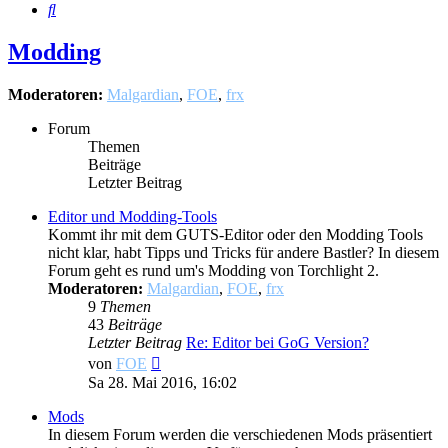
Suche
Modding
Moderatoren:
Malgardian
,
FOE
,
frx
Forum
Themen
Beiträge
Letzter Beitrag
Editor und Modding-Tools
Kommt ihr mit dem GUTS-Editor oder den Modding Tools
nicht klar, habt Tipps und Tricks für andere Bastler? In diesem
Forum geht es rund um's Modding von Torchlight 2.
Moderatoren:
Malgardian
,
FOE
,
frx
9
Themen
43
Beiträge
Letzter Beitrag
Re: Editor bei GoG Version?
Neuester
von
FOE
Beitrag
Sa 28. Mai 2016, 16:02
Mods
In diesem Forum werden die verschiedenen Mods präsentiert