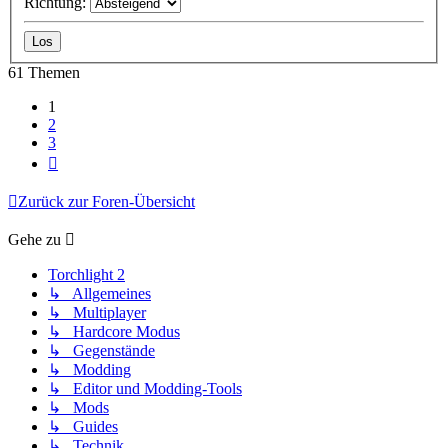
Richtung:
61 Themen
1
2
3
Nächste
Zurück zur Foren-Übersicht
Gehe zu
Torchlight 2
↳ Allgemeines
↳ Multiplayer
↳ Hardcore Modus
↳ Gegenstände
↳ Modding
↳ Editor und Modding-Tools
↳ Mods
↳ Guides
↳ Technik