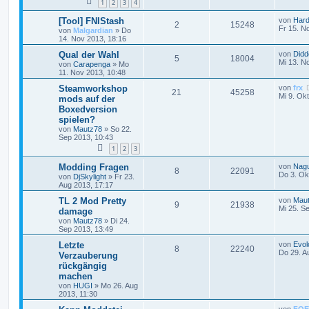
1
2
3
4
[Tool] FNIStash
von
Hard
2
15248
Fr 15. N
von
Malgardian
»
Do
14. Nov 2013, 18:16
Qual der Wahl
von
Didd
5
18004
Mi 13. N
von
Carapenga
»
Mo
11. Nov 2013, 10:48
Steamworkshop
von
frx
21
45258
Mi 9. Ok
mods auf der
Boxedversion
spielen?
von
Mautz78
»
So 22.
Sep 2013, 10:43
1
2
3
Modding Fragen
von
Nag
8
22091
Do 3. Ok
von
DjSkylight
»
Fr 23.
Aug 2013, 17:17
TL 2 Mod Pretty
von
Mau
9
21938
Mi 25. S
damage
von
Mautz78
»
Di 24.
Sep 2013, 13:49
Letzte
von
Evol
8
22240
Do 29. A
Verzauberung
rückgängig
machen
von
HUGI
»
Mo 26. Aug
2013, 11:30