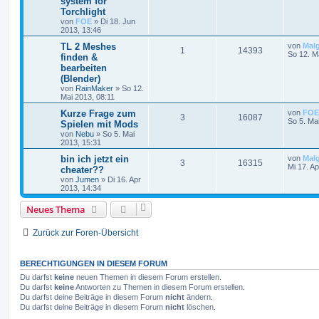
system for
Torchlight
von
FOE
»
Di 18. Jun
2013, 13:46
TL 2 Meshes
von
Mal
1
14393
So 12. M
finden &
bearbeiten
(Blender)
von
RainMaker
»
So 12.
Mai 2013, 08:11
Kurze Frage zum
von
FOE
3
16087
So 5. Ma
Spielen mit Mods
von
Nebu
»
So 5. Mai
2013, 15:31
bin ich jetzt ein
von
Mal
3
16315
Mi 17. A
cheater??
von
Jumen
»
Di 16. Apr
2013, 14:34
Neues Thema
Zurück zur Foren-Übersicht
BERECHTIGUNGEN IN DIESEM FORUM
Du darfst
keine
neuen Themen in diesem Forum erstellen.
Du darfst
keine
Antworten zu Themen in diesem Forum erstellen.
Du darfst deine Beiträge in diesem Forum
nicht
ändern.
Du darfst deine Beiträge in diesem Forum
nicht
löschen.