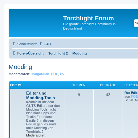
Torchlight Forum
Die größte Torchlight Community in
Deutschland
Schnellzugriff
FAQ
Foren-Übersicht
Torchlight 2
Modding
Modding
Moderatoren:
Malgardian
,
FOE
,
frx
FORUM
THEMEN
BEITRÄGE
LETZTER
Editor und
Re: Edi
9
43
von
FOE
Modding-Tools
Sa 28. M
Kommt ihr mit dem
GUTS-Editor oder den
Modding Tools nicht
klar, habt Tipps und
Tricks für andere
Bastler? In diesem
Forum geht es rund
um's Modding von
Torchlight 2.
Moderatoren: