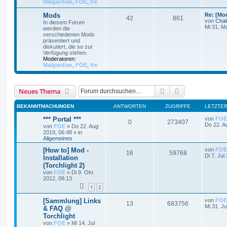
Malgardian
,
FOE
,
frx
Mods
Re: [Mo
42
861
von
Cha
In diesem Forum
Mi 31. M
werden die
verschiedenen Mods
präsentiert und
diskutiert, die so zur
Verfügung stehen.
Moderatoren:
Malgardian
,
FOE
,
frx
Suche
Erweiterte Suc
Neues Thema
BEKANNTMACHUNGEN
ANTWORTEN
ZUGRIFFE
LETZTER
*** Portal ***
von
FOE
0
273407
Do 22. A
von
FOE
»
Do 22. Aug
2019, 06:48
» in
Allgemeines
[How to] Mod -
von
FOE
16
59768
Di 7. Jul
Installation
(Torchlight 2)
von
FOE
»
Di 9. Okt
2012, 08:13
1
2
[Sammlung] Links
von
FOE
13
683756
Mi 31. Ju
& FAQ @
Torchlight
von
FOE
»
Mi 14. Jul