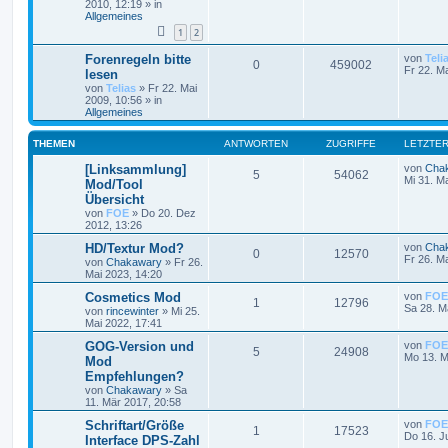
2010, 12:19
» in
Allgemeines
1
2
Forenregeln bitte
von
Teli
0
459002
Fr 22. M
lesen
von
Telias
»
Fr 22. Mai
2009, 10:56
» in
Allgemeines
THEMEN
ANTWORTEN
ZUGRIFFE
LETZTER
[Linksammlung]
von
Cha
5
54062
Mi 31. M
Mod/Tool
Übersicht
von
FOE
»
Do 20. Dez
2012, 13:26
HD/Textur Mod?
von
Cha
0
12570
Fr 26. M
von
Chakawary
»
Fr 26.
Mai 2023, 14:20
Cosmetics Mod
von
FOE
1
12796
Sa 28. M
von
rincewinter
»
Mi 25.
Mai 2022, 17:41
GOG-Version und
von
FOE
5
24908
Mo 13. M
Mod
Empfehlungen?
von
Chakawary
»
Sa
11. Mär 2017, 20:58
Schriftart/Größe
von
FOE
1
17523
Do 16. J
Interface DPS-Zahl