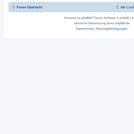
Foren-Übersicht
Alle Coo
Powered by
phpBB
® Forum Software © phpBB Lim
Deutsche Übersetzung durch
phpBB.de
Datenschutz
|
Nutzungsbedingungen