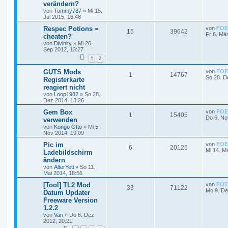
verändern?
von
Tommy787
»
Mi 15.
Jul 2015, 16:48
Respec Potions =
von
FOE
15
39642
Fr 6. Mä
cheaten?
von
Divinity
»
Mi 26.
Sep 2012, 13:27
1
2
GUTS Mods
von
FOE
1
14767
So 28. D
Registerkarte
reagiert nicht
von
Loop1982
»
So 28.
Dez 2014, 13:26
Gem Box
von
FOE
1
15405
Do 6. No
verwenden
von
Kongo Otto
»
Mi 5.
Nov 2014, 19:09
Pic im
von
FOE
6
20125
Mi 14. M
Ladebildschirm
ändern
von
AlterYeti
»
So 11.
Mai 2014, 18:56
[Tool] TL2 Mod
von
FOE
33
71122
Mo 9. De
Datum Updater
Freeware Version
1.2.2
von
Van
»
Do 6. Dez
2012, 20:21