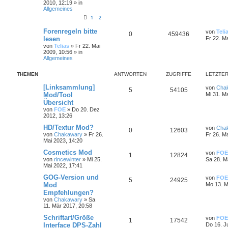
2010, 12:19
» in
Allgemeines
1
2
Forenregeln bitte
von
Teli
0
459436
lesen
Fr 22. M
von
Telias
»
Fr 22. Mai
2009, 10:56
» in
Allgemeines
THEMEN
ANTWORTEN
ZUGRIFFE
LETZTER
[Linksammlung]
von
Cha
5
54105
Mod/Tool
Mi 31. M
Übersicht
von
FOE
»
Do 20. Dez
2012, 13:26
HD/Textur Mod?
von
Cha
0
12603
von
Chakawary
»
Fr 26.
Fr 26. M
Mai 2023, 14:20
Cosmetics Mod
von
FOE
1
12824
von
rincewinter
»
Mi 25.
Sa 28. M
Mai 2022, 17:41
GOG-Version und
von
FOE
5
24925
Mod
Mo 13. M
Empfehlungen?
von
Chakawary
»
Sa
11. Mär 2017, 20:58
Schriftart/Größe
von
FOE
1
17542
Interface DPS-Zahl
Do 16. J