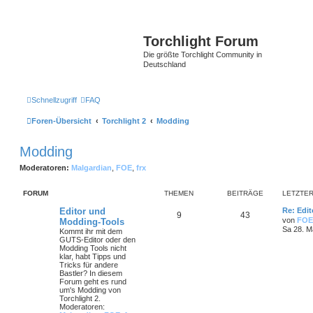
Torchlight Forum
Die größte Torchlight Community in
Deutschland
Schnellzugriff
FAQ
Foren-Übersicht
Torchlight 2
Modding
Modding
Moderatoren:
Malgardian
,
FOE
,
frx
FORUM
THEMEN
BEITRÄGE
LETZTER
Editor und
Re: Edi
9
43
von
FOE
Modding-Tools
Sa 28. M
Kommt ihr mit dem
GUTS-Editor oder den
Modding Tools nicht
klar, habt Tipps und
Tricks für andere
Bastler? In diesem
Forum geht es rund
um's Modding von
Torchlight 2.
Moderatoren: