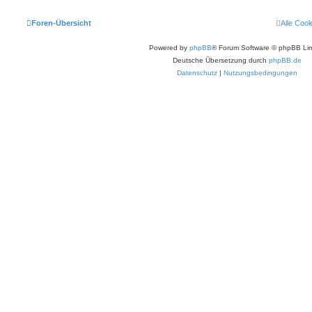
Foren-Übersicht
Alle Coo
Powered by
phpBB
® Forum Software © phpBB Lim
Deutsche Übersetzung durch
phpBB.de
Datenschutz
|
Nutzungsbedingungen