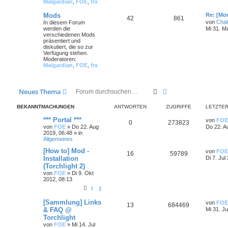
Malgardian
,
FOE
,
frx
Mods
Re: [Mo
42
861
von
Cha
In diesem Forum
werden die
Mi 31. M
verschiedenen Mods
präsentiert und
diskutiert, die so zur
Verfügung stehen.
Moderatoren:
Malgardian
,
FOE
,
frx
Suche
Erweiterte Suche
Neues Thema
BEKANNTMACHUNGEN
ANTWORTEN
ZUGRIFFE
LETZTER
*** Portal ***
von
FOE
0
273823
von
FOE
»
Do 22. Aug
Do 22. A
2019, 06:48
» in
Allgemeines
[How to] Mod -
von
FOE
16
59789
Installation
Di 7. Jul
(Torchlight 2)
von
FOE
»
Di 9. Okt
2012, 08:13
1
2
[Sammlung] Links
von
FOE
13
684469
& FAQ @
Mi 31. Ju
Torchlight
von
FOE
»
Mi 14. Jul