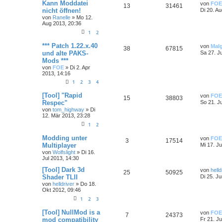
Kann Moddatei
von
FOE
13
31461
nicht öffnen!
Di 20. A
von
Ranelle
»
Mo 12.
Aug 2013, 20:36
1
2
*** Patch 1.22.x.40
von
Mal
38
67815
und alte PAKS-
Sa 27. J
Mods ***
von
FOE
»
Di 2. Apr
2013, 14:16
1
2
3
4
[Tool] "Rapid
von
FOE
15
38803
Respec"
So 21. J
von
tom_highway
»
Di
12. Mär 2013, 23:28
1
2
Modding unter
von
FOE
3
17514
Multiplayer
Mi 17. Ju
von
Wolfslight
»
Di 16.
Jul 2013, 14:30
[Tool] Dark 3d
von
helld
25
50925
Shader TLII
Di 25. J
von
helldriver
»
Do 18.
Okt 2012, 09:46
1
2
3
[Tool] NullMod is a
von
FOE
7
24373
mod compatibility
Fr 21. J