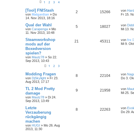
1
2
3
4
[Tool] FNIStash
von
Hard
2
15266
von
Malgardian
»
Do
Fr 15. N
14. Nov 2013, 18:16
Qual der Wahl
von
Didd
5
18027
von
Carapenga
»
Mo
Mi 13. N
11. Nov 2013, 10:48
Steamworkshop
von
frx
21
45311
mods auf der
Mi 9. Ok
Boxedversion
spielen?
von
Mautz78
»
So 22.
Sep 2013, 10:43
1
2
3
Modding Fragen
von
Nag
8
22104
von
DjSkylight
»
Fr 23.
Do 3. Ok
Aug 2013, 17:17
TL 2 Mod Pretty
von
Mau
9
21958
damage
Mi 25. S
von
Mautz78
»
Di 24.
Sep 2013, 13:49
Letzte
von
Evol
8
22263
Verzauberung
Do 29. A
rückgängig
machen
von
HUGI
»
Mo 26. Aug
2013, 11:30