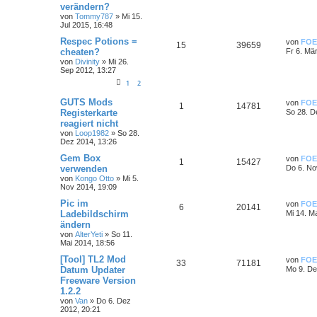
verändern?
von
Tommy787
»
Mi 15.
Jul 2015, 16:48
Respec Potions =
von
FOE
15
39659
cheaten?
Fr 6. Mä
von
Divinity
»
Mi 26.
Sep 2012, 13:27
1
2
GUTS Mods
von
FOE
1
14781
Registerkarte
So 28. D
reagiert nicht
von
Loop1982
»
So 28.
Dez 2014, 13:26
Gem Box
von
FOE
1
15427
verwenden
Do 6. No
von
Kongo Otto
»
Mi 5.
Nov 2014, 19:09
Pic im
von
FOE
6
20141
Ladebildschirm
Mi 14. M
ändern
von
AlterYeti
»
So 11.
Mai 2014, 18:56
[Tool] TL2 Mod
von
FOE
33
71181
Datum Updater
Mo 9. De
Freeware Version
1.2.2
von
Van
»
Do 6. Dez
2012, 20:21