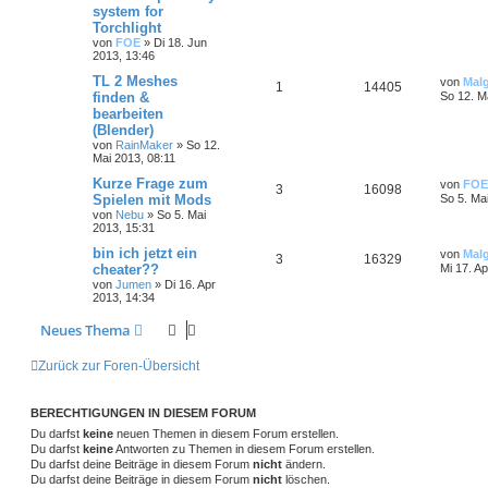
system for
Torchlight
von
FOE
»
Di 18. Jun
2013, 13:46
TL 2 Meshes
von
Mal
1
14405
finden &
So 12. M
bearbeiten
(Blender)
von
RainMaker
»
So 12.
Mai 2013, 08:11
Kurze Frage zum
von
FOE
3
16098
Spielen mit Mods
So 5. Ma
von
Nebu
»
So 5. Mai
2013, 15:31
bin ich jetzt ein
von
Mal
3
16329
cheater??
Mi 17. A
von
Jumen
»
Di 16. Apr
2013, 14:34
Neues Thema
Zurück zur Foren-Übersicht
BERECHTIGUNGEN IN DIESEM FORUM
Du darfst
keine
neuen Themen in diesem Forum erstellen.
Du darfst
keine
Antworten zu Themen in diesem Forum erstellen.
Du darfst deine Beiträge in diesem Forum
nicht
ändern.
Du darfst deine Beiträge in diesem Forum
nicht
löschen.