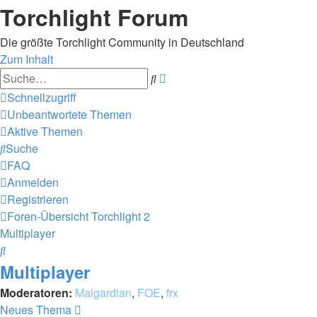
Torchlight Forum
Die größte Torchlight Community in Deutschland
Zum Inhalt
Erweiterte
Suche
Suche
Schnellzugriff
Unbeantwortete Themen
Aktive Themen
Suche
FAQ
Anmelden
Registrieren
Foren-Übersicht
Torchlight 2
Multiplayer
Suche
Multiplayer
Moderatoren:
Malgardian
,
FOE
,
frx
Neues Thema