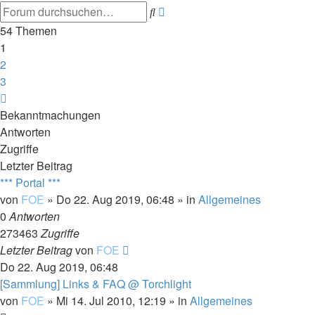
Erweiterte
Suche
Suche
54 Themen
1
2
3
Nächste
Bekanntmachungen
Antworten
Zugriffe
Letzter Beitrag
*** Portal ***
von
FOE
»
Do 22. Aug 2019, 06:48
» in
Allgemeines
0
Antworten
273463
Zugriffe
Letzter Beitrag
von
FOE
Do 22. Aug 2019, 06:48
[Sammlung] Links & FAQ @ Torchlight
von
FOE
»
Mi 14. Jul 2010, 12:19
» in
Allgemeines