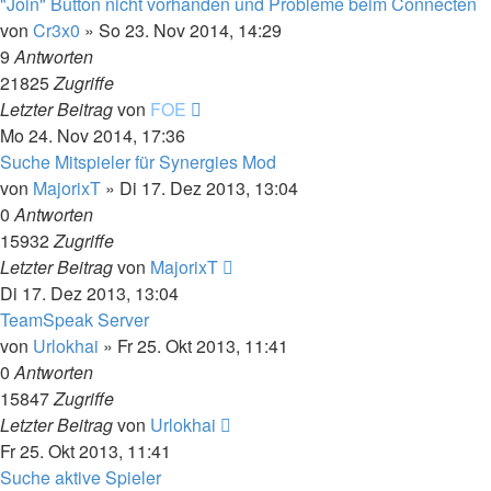
"Join" Button nicht vorhanden und Probleme beim Connecten
von
Cr3x0
»
So 23. Nov 2014, 14:29
9
Antworten
21825
Zugriffe
Letzter Beitrag
von
FOE
Mo 24. Nov 2014, 17:36
Suche Mitspieler für Synergies Mod
von
MajorixT
»
Di 17. Dez 2013, 13:04
0
Antworten
15932
Zugriffe
Letzter Beitrag
von
MajorixT
Di 17. Dez 2013, 13:04
TeamSpeak Server
von
Urlokhai
»
Fr 25. Okt 2013, 11:41
0
Antworten
15847
Zugriffe
Letzter Beitrag
von
Urlokhai
Fr 25. Okt 2013, 11:41
Suche aktive Spieler