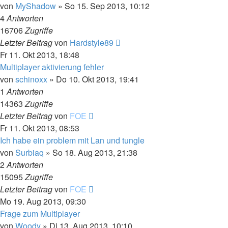
von
MyShadow
»
So 15. Sep 2013, 10:12
4
Antworten
16706
Zugriffe
Letzter Beitrag
von
Hardstyle89
Fr 11. Okt 2013, 18:48
Multiplayer aktivierung fehler
von
schinoxx
»
Do 10. Okt 2013, 19:41
1
Antworten
14363
Zugriffe
Letzter Beitrag
von
FOE
Fr 11. Okt 2013, 08:53
Ich habe ein problem mit Lan und tungle
von
Surbiaq
»
So 18. Aug 2013, 21:38
2
Antworten
15095
Zugriffe
Letzter Beitrag
von
FOE
Mo 19. Aug 2013, 09:30
Frage zum Multiplayer
von
Woody
»
Di 13. Aug 2013, 10:10