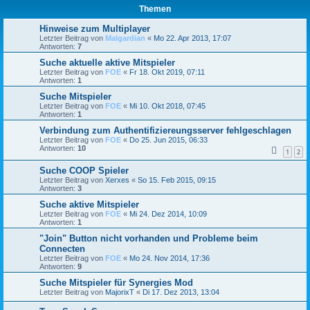
Themen
Hinweise zum Multiplayer
Letzter Beitrag von
Malgardian
«
Mo 22. Apr 2013, 17:07
Antworten:
7
Suche aktuelle aktive Mitspieler
Letzter Beitrag von
FOE
«
Fr 18. Okt 2019, 07:11
Antworten:
1
Suche Mitspieler
Letzter Beitrag von
FOE
«
Mi 10. Okt 2018, 07:45
Antworten:
1
Verbindung zum Authentifiziereungsserver fehlgeschlagen
Letzter Beitrag von
FOE
«
Do 25. Jun 2015, 06:33
Antworten:
10
1
2
Suche COOP Spieler
Letzter Beitrag von
Xerxes
«
So 15. Feb 2015, 09:15
Antworten:
3
Suche aktive Mitspieler
Letzter Beitrag von
FOE
«
Mi 24. Dez 2014, 10:09
Antworten:
1
"Join" Button nicht vorhanden und Probleme beim
Connecten
Letzter Beitrag von
FOE
«
Mo 24. Nov 2014, 17:36
Antworten:
9
Suche Mitspieler für Synergies Mod
Letzter Beitrag von
MajorixT
«
Di 17. Dez 2013, 13:04