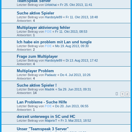
TeamSpeak Server
Letzter Beitrag von
Urlokhai
«
Fr 25. Okt 2013, 11:41
Suche aktive Spieler
Letzter Beitrag von
Hardstyle89
«
Fr 11. Okt 2013, 18:48
Antworten:
4
Multiplayer aktivierung fehler
Letzter Beitrag von
FOE
«
Fr 11. Okt 2013, 08:53
Antworten:
1
Ich habe ein problem mit Lan und tungle
Letzter Beitrag von
FOE
«
Mo 19. Aug 2013, 09:30
Antworten:
2
Frage zum Multiplayer
Letzter Beitrag von
Hardstyle89
«
Di 13. Aug 2013, 17:42
Antworten:
4
Multiplayer Problem
Letzter Beitrag von
Padautz
«
Do 4. Jul 2013, 10:26
Antworten:
4
Suche aktive Spieler !
Letzter Beitrag von
Madrik
«
Sa 29. Jun 2013, 09:31
Antworten:
14
1
2
Lan Probleme - Suche Hilfe
Letzter Beitrag von
FOE
«
Do 20. Jun 2013, 06:55
Antworten:
1
derzeit unterwegs in SC und HC
Letzter Beitrag von
MajorixT
«
Fr 3. Mai 2013, 18:52
Unser "Teamspeak 3 Server"