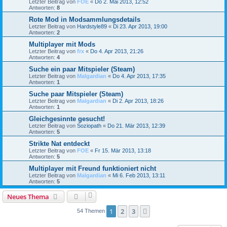
Letzter Beitrag von
FOE
«
Do 2. Mai 2013, 12:52
Antworten:
8
Rote Mod in Modsammlungsdetails
Letzter Beitrag von
Hardstyle89
«
Di 23. Apr 2013, 19:00
Antworten:
2
Multiplayer mit Mods
Letzter Beitrag von
frx
«
Do 4. Apr 2013, 21:26
Antworten:
4
Suche ein paar Mitspieler (Steam)
Letzter Beitrag von
Malgardian
«
Do 4. Apr 2013, 17:35
Antworten:
1
Suche paar Mitspieler (Steam)
Letzter Beitrag von
Malgardian
«
Di 2. Apr 2013, 18:26
Antworten:
1
Gleichgesinnte gesucht!
Letzter Beitrag von
Soziopath
«
Do 21. Mär 2013, 12:39
Antworten:
5
Strikte Nat entdeckt
Letzter Beitrag von
FOE
«
Fr 15. Mär 2013, 13:18
Antworten:
5
Multiplayer mit Freund funktioniert nicht
Letzter Beitrag von
Malgardian
«
Mi 6. Feb 2013, 13:11
Antworten:
5
Neues Thema
1
2
3
Nächste
54 Themen