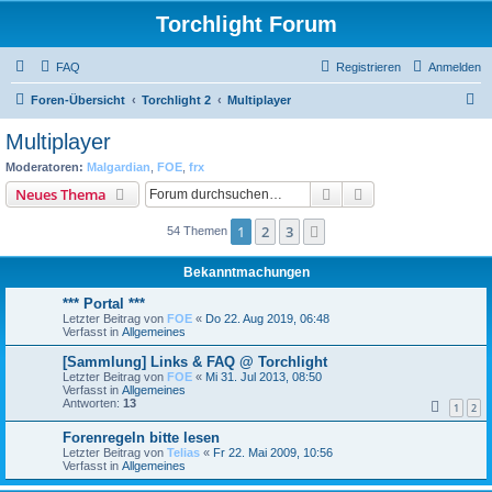
Torchlight Forum
FAQ
Registrieren
Anmelden
S
Foren-Übersicht
Torchlight 2
Multiplayer
u
Multiplayer
c
Moderatoren:
Malgardian
,
FOE
,
frx
h
Suche
Erweiterte Suche
Neues Thema
e
1
2
3
Nächste
54 Themen
Bekanntmachungen
*** Portal ***
Letzter Beitrag von
FOE
«
Do 22. Aug 2019, 06:48
Verfasst in
Allgemeines
[Sammlung] Links & FAQ @ Torchlight
Letzter Beitrag von
FOE
«
Mi 31. Jul 2013, 08:50
Verfasst in
Allgemeines
Antworten:
13
1
2
Forenregeln bitte lesen
Letzter Beitrag von
Telias
«
Fr 22. Mai 2009, 10:56
Verfasst in
Allgemeines