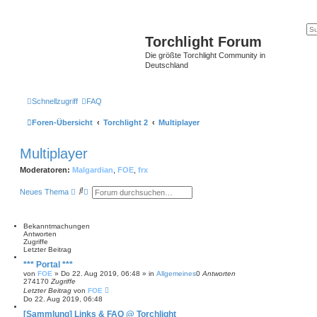
Torchlight Forum
Die größte Torchlight Community in
Deutschland
Schnellzugriff
FAQ
Foren-Übersicht
Torchlight 2
Multiplayer
Multiplayer
Moderatoren:
Malgardian
,
FOE
,
frx
S
E
Neues Thema
u
r
c
w
h
e
e
i
Bekanntmachungen
t
Antworten
e
Zugriffe
r
Letzter Beitrag
t
*** Portal ***
e
von
FOE
»
Do 22. Aug 2019, 06:48
» in
Allgemeines
0
Antworten
S
274170
Zugriffe
u
Letzter Beitrag
von
FOE
c
Do 22. Aug 2019, 06:48
h
e
[Sammlung] Links & FAQ @ Torchlight