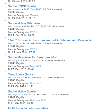
Do 25. Jun 2015, 06:33
Suche COOP Spieler
von
Xerxes
»
Fr 30. Jan 2015, 20:54
3
Antworten
16592
Zugriffe
Letzter Beitrag
von
Xerxes
So 15. Feb 2015, 09:15
Suche aktive Mitspieler
von
Ikranor
»
Mi 24. Dez 2014, 00:32
1
Antworten
14280
Zugriffe
Letzter Beitrag
von
FOE
Mi 24. Dez 2014, 10:09
"Join" Button nicht vorhanden und Probleme beim Connecten
von
Cr3x0
»
So 23. Nov 2014, 14:29
9
Antworten
21861
Zugriffe
Letzter Beitrag
von
FOE
Mo 24. Nov 2014, 17:36
Suche Mitspieler für Synergies Mod
von
MajorixT
»
Di 17. Dez 2013, 13:04
0
Antworten
15986
Zugriffe
Letzter Beitrag
von
MajorixT
Di 17. Dez 2013, 13:04
TeamSpeak Server
von
Urlokhai
»
Fr 25. Okt 2013, 11:41
0
Antworten
15905
Zugriffe
Letzter Beitrag
von
Urlokhai
Fr 25. Okt 2013, 11:41
Suche aktive Spieler
von
MyShadow
»
So 15. Sep 2013, 10:12
4
Antworten
16741
Zugriffe
Letzter Beitrag
von
Hardstyle89
Fr 11. Okt 2013, 18:48
Multiplayer aktivierung fehler