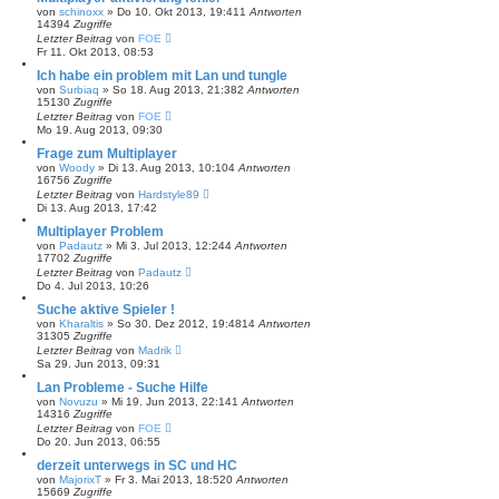
von
schinoxx
»
Do 10. Okt 2013, 19:41
1
Antworten
14394
Zugriffe
Letzter Beitrag
von
FOE
Fr 11. Okt 2013, 08:53
Ich habe ein problem mit Lan und tungle
von
Surbiaq
»
So 18. Aug 2013, 21:38
2
Antworten
15130
Zugriffe
Letzter Beitrag
von
FOE
Mo 19. Aug 2013, 09:30
Frage zum Multiplayer
von
Woody
»
Di 13. Aug 2013, 10:10
4
Antworten
16756
Zugriffe
Letzter Beitrag
von
Hardstyle89
Di 13. Aug 2013, 17:42
Multiplayer Problem
von
Padautz
»
Mi 3. Jul 2013, 12:24
4
Antworten
17702
Zugriffe
Letzter Beitrag
von
Padautz
Do 4. Jul 2013, 10:26
Suche aktive Spieler !
von
Kharaltis
»
So 30. Dez 2012, 19:48
14
Antworten
31305
Zugriffe
Letzter Beitrag
von
Madrik
Sa 29. Jun 2013, 09:31
Lan Probleme - Suche Hilfe
von
Novuzu
»
Mi 19. Jun 2013, 22:14
1
Antworten
14316
Zugriffe
Letzter Beitrag
von
FOE
Do 20. Jun 2013, 06:55
derzeit unterwegs in SC und HC
von
MajorixT
»
Fr 3. Mai 2013, 18:52
0
Antworten
15669
Zugriffe