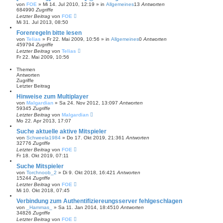
von
FOE
»
Mi 14. Jul 2010, 12:19
» in
Allgemeines
13
Antworten
684990
Zugriffe
Letzter Beitrag
von
FOE
Mi 31. Jul 2013, 08:50
Forenregeln bitte lesen
von
Telias
»
Fr 22. Mai 2009, 10:56
» in
Allgemeines
0
Antworten
459794
Zugriffe
Letzter Beitrag
von
Telias
Fr 22. Mai 2009, 10:56
Themen
Antworten
Zugriffe
Letzter Beitrag
Hinweise zum Multiplayer
von
Malgardian
»
Sa 24. Nov 2012, 13:09
7
Antworten
59345
Zugriffe
Letzter Beitrag
von
Malgardian
Mo 22. Apr 2013, 17:07
Suche aktuelle aktive Mitspieler
von
Schweela1984
»
Do 17. Okt 2019, 21:36
1
Antworten
32776
Zugriffe
Letzter Beitrag
von
FOE
Fr 18. Okt 2019, 07:11
Suche Mitspieler
von
Torchnoob_2
»
Di 9. Okt 2018, 16:42
1
Antworten
15244
Zugriffe
Letzter Beitrag
von
FOE
Mi 10. Okt 2018, 07:45
Verbindung zum Authentifiziereungsserver fehlgeschlagen
von
_Hammas_
»
Sa 11. Jan 2014, 18:45
10
Antworten
34826
Zugriffe
Letzter Beitrag
von
FOE