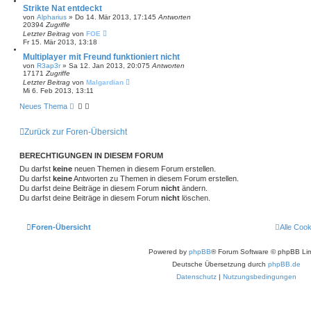
Strikte Nat entdeckt
von
Alpharius
»
Do 14. Mär 2013, 17:14
5
Antworten
20394
Zugriffe
Letzter Beitrag
von
FOE
Fr 15. Mär 2013, 13:18
Multiplayer mit Freund funktioniert nicht
von
R3ap3r
»
Sa 12. Jan 2013, 20:07
5
Antworten
17171
Zugriffe
Letzter Beitrag
von
Malgardian
Mi 6. Feb 2013, 13:11
Neues Thema
Zurück zur Foren-Übersicht
BERECHTIGUNGEN IN DIESEM FORUM
Du darfst
keine
neuen Themen in diesem Forum erstellen.
Du darfst
keine
Antworten zu Themen in diesem Forum erstellen.
Du darfst deine Beiträge in diesem Forum
nicht
ändern.
Du darfst deine Beiträge in diesem Forum
nicht
löschen.
Foren-Übersicht
Alle Coo
Powered by
phpBB
® Forum Software © phpBB Lim
Deutsche Übersetzung durch
phpBB.de
Datenschutz
|
Nutzungsbedingungen