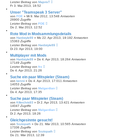
Letzter Beitrag
von
MajorixT
Fr 3. Mai 2013, 18:52
Unser "Teamspeak 3 Server"
von
FOE
»
Mi 9. Mai 2012, 13:54
8
Antworten
26900
Zugriffe
Letzter Beitrag
von
FOE
Do 2. Mai 2013, 12:52
Rote Mod in Modsammlungsdetails
von
Hardstyle89
»
Mo 22. Apr 2013, 19:19
2
Antworten
15363
Zugriffe
Letzter Beitrag
von
Hardstyle89
Di 23. Apr 2013, 19:00
Multiplayer mit Mods
von
Hardstyle89
»
Do 4. Apr 2013, 18:26
4
Antworten
17149
Zugriffe
Letzter Beitrag
von
frx
Do 4. Apr 2013, 21:26
Suche ein paar Mitspieler (Steam)
von
kennii
»
Do 4. Apr 2013, 17:01
1
Antworten
14053
Zugriffe
Letzter Beitrag
von
Malgardian
Do 4. Apr 2013, 17:35
Suche paar Mitspieler (Steam)
von
Killerchris93
»
Di 2. Apr 2013, 13:42
1
Antworten
14047
Zugriffe
Letzter Beitrag
von
Malgardian
Di 2. Apr 2013, 18:26
Gleichgesinnte gesucht!
von
Soziopath
»
Do 21. Mär 2013, 10:56
5
Antworten
17336
Zugriffe
Letzter Beitrag
von
Soziopath
Do 21. Mär 2013, 12:39