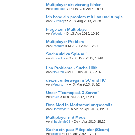
Multiplayer aktivierung fehler
von
schinoxx
»
Do 10. Okt 2013, 19:41
Ich habe ein problem mit Lan und tungle
von
Surbiaq
»
So 18. Aug 2013, 21:38
Frage zum Multiplayer
von
Woody
»
Di 13. Aug 2013, 10:10
Multiplayer Problem
von
Padautz
»
Mi 3. Jul 2013, 12:24
Suche aktive Spieler !
von
Kharaltis
»
So 30. Dez 2012, 19:48
Lan Probleme - Suche Hilfe
von
Novuzu
»
Mi 19. Jun 2013, 22:14
derzeit unterwegs in SC und HC
von
MajorixT
»
Fr 3. Mai 2013, 18:52
Unser "Teamspeak 3 Server"
von
FOE
»
Mi 9. Mai 2012, 13:54
Rote Mod in Modsammlungsdetails
von
Hardstyle89
»
Mo 22. Apr 2013, 19:19
Multiplayer mit Mods
von
Hardstyle89
»
Do 4. Apr 2013, 18:26
Suche ein paar Mitspieler (Steam)
von
kennii
»
Do 4. Apr 2013, 17:01