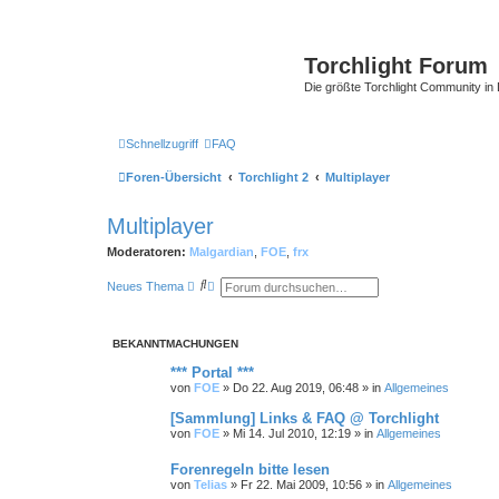
Torchlight Forum
Die größte Torchlight Community in
Schnellzugriff
FAQ
Foren-Übersicht
Torchlight 2
Multiplayer
Multiplayer
Moderatoren:
Malgardian
,
FOE
,
frx
S
E
Neues Thema
u
r
c
w
h
e
e
i
BEKANNTMACHUNGEN
t
e
*** Portal ***
r
von
FOE
»
Do 22. Aug 2019, 06:48
» in
Allgemeines
t
e
[Sammlung] Links & FAQ @ Torchlight
S
u
von
FOE
»
Mi 14. Jul 2010, 12:19
» in
Allgemeines
c
h
Forenregeln bitte lesen
e
von
Telias
»
Fr 22. Mai 2009, 10:56
» in
Allgemeines