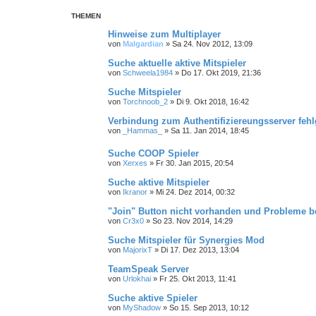
THEMEN
Hinweise zum Multiplayer
von
Malgardian
»
Sa 24. Nov 2012, 13:09
Suche aktuelle aktive Mitspieler
von
Schweela1984
»
Do 17. Okt 2019, 21:36
Suche Mitspieler
von
Torchnoob_2
»
Di 9. Okt 2018, 16:42
Verbindung zum Authentifiziereungsserver feh
von
_Hammas_
»
Sa 11. Jan 2014, 18:45
Suche COOP Spieler
von
Xerxes
»
Fr 30. Jan 2015, 20:54
Suche aktive Mitspieler
von
Ikranor
»
Mi 24. Dez 2014, 00:32
"Join" Button nicht vorhanden und Probleme 
von
Cr3x0
»
So 23. Nov 2014, 14:29
Suche Mitspieler für Synergies Mod
von
MajorixT
»
Di 17. Dez 2013, 13:04
TeamSpeak Server
von
Urlokhai
»
Fr 25. Okt 2013, 11:41
Suche aktive Spieler
von
MyShadow
»
So 15. Sep 2013, 10:12