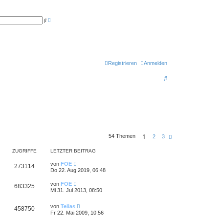
E
S
r
u
w
c
e
h
i
e
t
e
r
t
Registrieren
Anmelden
e
S
S
u
c
u
h
e
c
h
e
1
54 Themen
N
2
3
ä
c
ZUGRIFFE
LETZTER BEITRAG
h
s
von
FOE
t
273114
Do 22. Aug 2019, 06:48
e
von
FOE
683325
Mi 31. Jul 2013, 08:50
von
Telias
458750
Fr 22. Mai 2009, 10:56