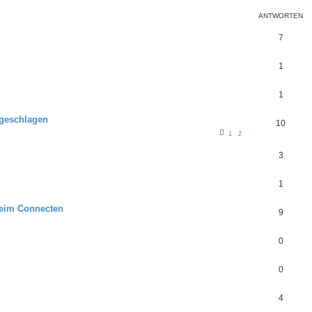
ANTWORTEN
7
1
1
lgeschlagen
10
1
2
3
1
beim Connecten
9
0
0
4