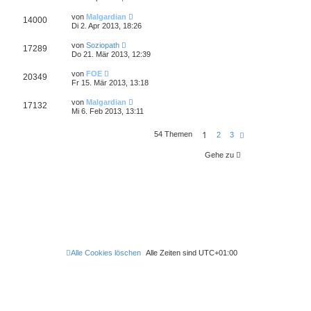
von
Malgardian
14000
Di 2. Apr 2013, 18:26
von
Soziopath
17289
Do 21. Mär 2013, 12:39
von
FOE
20349
Fr 15. Mär 2013, 13:18
von
Malgardian
17132
Mi 6. Feb 2013, 13:11
1
54 Themen
N
2
3
ä
c
Gehe zu
h
s
t
e
Alle Cookies löschen
Alle Zeiten sind
UTC+01:00