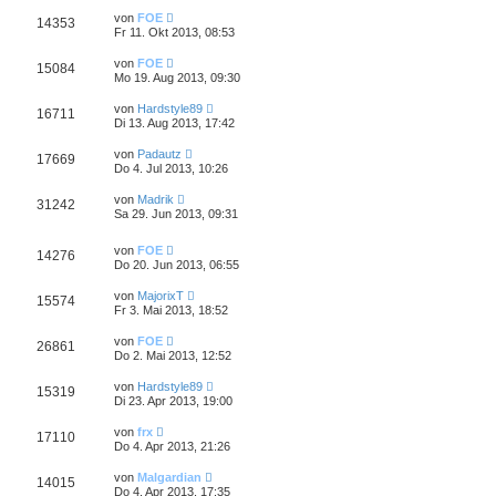
von
FOE
14353
Fr 11. Okt 2013, 08:53
von
FOE
15084
Mo 19. Aug 2013, 09:30
von
Hardstyle89
16711
Di 13. Aug 2013, 17:42
von
Padautz
17669
Do 4. Jul 2013, 10:26
von
Madrik
31242
Sa 29. Jun 2013, 09:31
von
FOE
14276
Do 20. Jun 2013, 06:55
von
MajorixT
15574
Fr 3. Mai 2013, 18:52
von
FOE
26861
Do 2. Mai 2013, 12:52
von
Hardstyle89
15319
Di 23. Apr 2013, 19:00
von
frx
17110
Do 4. Apr 2013, 21:26
von
Malgardian
14015
Do 4. Apr 2013, 17:35