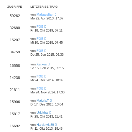
ZUGRIFFE
LETZTER BEITRAG
von
Malgardian
59262
Mo 22. Apr 2013, 17:07
von
FOE
32680
Fr 18. Okt 2019, 07:11
von
FOE
15207
Mi 10. Okt 2018, 07:45
von
FOE
34759
Do 25. Jun 2015, 06:33
von
Xerxes
16558
So 15. Feb 2015, 09:15
von
FOE
14238
Mi 24. Dez 2014, 10:09
von
FOE
21811
Mo 24. Nov 2014, 17:36
von
MajorixT
15906
Di 17. Dez 2013, 13:04
von
Urlokhai
15817
Fr 25. Okt 2013, 11:41
von
Hardstyle89
16692
Fr 11. Okt 2013, 18:48