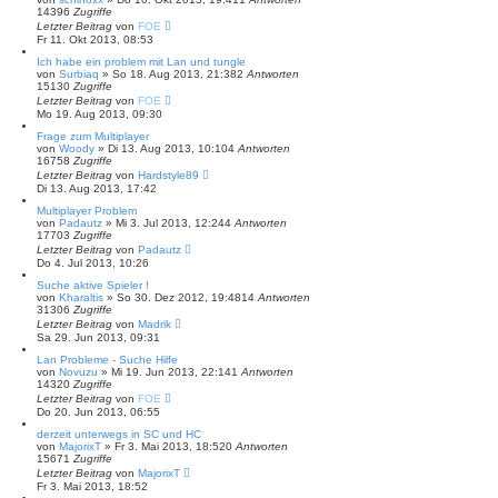
14396
Zugriffe
Letzter Beitrag
von
FOE
Fr 11. Okt 2013, 08:53
Ich habe ein problem mit Lan und tungle
von
Surbiaq
»
So 18. Aug 2013, 21:38
2
Antworten
15130
Zugriffe
Letzter Beitrag
von
FOE
Mo 19. Aug 2013, 09:30
Frage zum Multiplayer
von
Woody
»
Di 13. Aug 2013, 10:10
4
Antworten
16758
Zugriffe
Letzter Beitrag
von
Hardstyle89
Di 13. Aug 2013, 17:42
Multiplayer Problem
von
Padautz
»
Mi 3. Jul 2013, 12:24
4
Antworten
17703
Zugriffe
Letzter Beitrag
von
Padautz
Do 4. Jul 2013, 10:26
Suche aktive Spieler !
von
Kharaltis
»
So 30. Dez 2012, 19:48
14
Antworten
31306
Zugriffe
Letzter Beitrag
von
Madrik
Sa 29. Jun 2013, 09:31
Lan Probleme - Suche Hilfe
von
Novuzu
»
Mi 19. Jun 2013, 22:14
1
Antworten
14320
Zugriffe
Letzter Beitrag
von
FOE
Do 20. Jun 2013, 06:55
derzeit unterwegs in SC und HC
von
MajorixT
»
Fr 3. Mai 2013, 18:52
0
Antworten
15671
Zugriffe
Letzter Beitrag
von
MajorixT
Fr 3. Mai 2013, 18:52