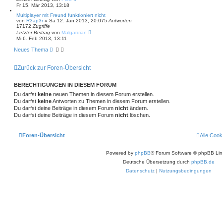
Fr 15. Mär 2013, 13:18
Multiplayer mit Freund funktioniert nicht
von
R3ap3r
»
Sa 12. Jan 2013, 20:07
5
Antworten
17172
Zugriffe
Letzter Beitrag
von
Malgardian
Mi 6. Feb 2013, 13:11
Neues Thema
Zurück zur Foren-Übersicht
BERECHTIGUNGEN IN DIESEM FORUM
Du darfst
keine
neuen Themen in diesem Forum erstellen.
Du darfst
keine
Antworten zu Themen in diesem Forum erstellen.
Du darfst deine Beiträge in diesem Forum
nicht
ändern.
Du darfst deine Beiträge in diesem Forum
nicht
löschen.
Foren-Übersicht
Alle Coo
Powered by
phpBB
® Forum Software © phpBB Lim
Deutsche Übersetzung durch
phpBB.de
Datenschutz
|
Nutzungsbedingungen