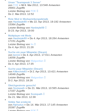
Unser "Teamspeak 3 Server"
von
FOE
»
Mi 9. Mai 2012, 13:54
8
Antworten
26901
Zugriffe
Letzter Beitrag
von
FOE
Do 2. Mai 2013, 12:52
Rote Mod in Modsammlungsdetails
von
Hardstyle89
»
Mo 22. Apr 2013, 19:19
2
Antworten
15364
Zugriffe
Letzter Beitrag
von
Hardstyle89
Di 23. Apr 2013, 19:00
Multiplayer mit Mods
von
Hardstyle89
»
Do 4. Apr 2013, 18:26
4
Antworten
17151
Zugriffe
Letzter Beitrag
von
frx
Do 4. Apr 2013, 21:26
Suche ein paar Mitspieler (Steam)
von
kennii
»
Do 4. Apr 2013, 17:01
1
Antworten
14056
Zugriffe
Letzter Beitrag
von
Malgardian
Do 4. Apr 2013, 17:35
Suche paar Mitspieler (Steam)
von
Killerchris93
»
Di 2. Apr 2013, 13:42
1
Antworten
14049
Zugriffe
Letzter Beitrag
von
Malgardian
Di 2. Apr 2013, 18:26
Gleichgesinnte gesucht!
von
Soziopath
»
Do 21. Mär 2013, 10:56
5
Antworten
17337
Zugriffe
Letzter Beitrag
von
Soziopath
Do 21. Mär 2013, 12:39
Strikte Nat entdeckt
von
Alpharius
»
Do 14. Mär 2013, 17:14
5
Antworten
20397
Zugriffe
Letzter Beitrag
von
FOE