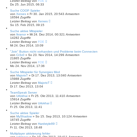
Letzter Beitrag
von
FOE
Do 25. Jun 2015, 06:33
Suche COOP Spieler
von
Xerxes
»
Fr 30. Jan 2015, 20:54
3
Antworten
16594
Zugriffe
Letzter Beitrag
von
Xerxes
So 15. Feb 2015, 09:15
Suche aktive Mitspieler
von
Ikranor
»
Mi 24. Dez 2014, 00:32
1
Antworten
14282
Zugriffe
Letzter Beitrag
von
FOE
Mi 24. Dez 2014, 10:09
"Join" Button nicht vorhanden und Probleme beim Connecten
von
Cr3x0
»
So 23. Nov 2014, 14:29
9
Antworten
21865
Zugriffe
Letzter Beitrag
von
FOE
Mo 24. Nov 2014, 17:36
Suche Mitspieler für Synergies Mod
von
MajorixT
»
Di 17. Dez 2013, 13:04
0
Antworten
15988
Zugriffe
Letzter Beitrag
von
MajorixT
Di 17. Dez 2013, 13:04
TeamSpeak Server
von
Urlokhai
»
Fr 25. Okt 2013, 11:41
0
Antworten
15914
Zugriffe
Letzter Beitrag
von
Urlokhai
Fr 25. Okt 2013, 11:41
Suche aktive Spieler
von
MyShadow
»
So 15. Sep 2013, 10:12
4
Antworten
16745
Zugriffe
Letzter Beitrag
von
Hardstyle89
Fr 11. Okt 2013, 18:48
Multiplayer aktivierung fehler
von
schinoxx
»
Do 10. Okt 2013, 19:41
1
Antworten