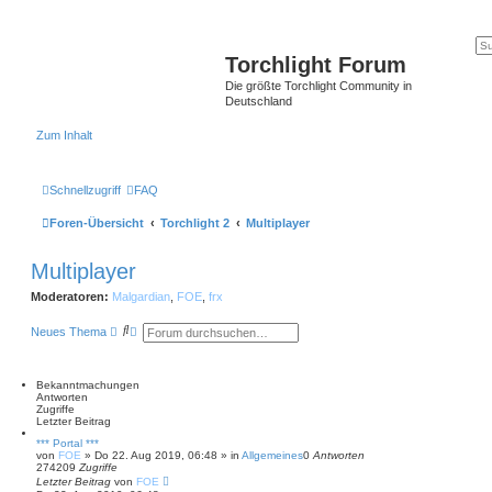
Torchlight Forum
Die größte Torchlight Community in
Deutschland
Zum Inhalt
Schnellzugriff
FAQ
Foren-Übersicht
Torchlight 2
Multiplayer
Multiplayer
Moderatoren:
Malgardian
,
FOE
,
frx
S
E
Neues Thema
u
r
c
w
h
e
e
i
Bekanntmachungen
t
Antworten
e
Zugriffe
r
Letzter Beitrag
t
*** Portal ***
e
von
FOE
»
Do 22. Aug 2019, 06:48
» in
Allgemeines
0
Antworten
S
274209
Zugriffe
u
Letzter Beitrag
von
FOE
c