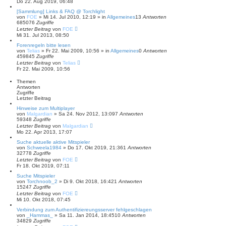
Do 22. Aug 2019, 06:48
h
e
[Sammlung] Links & FAQ @ Torchlight
von
FOE
»
Mi 14. Jul 2010, 12:19
» in
Allgemeines
13
Antworten
685076
Zugriffe
Letzter Beitrag
von
FOE
Mi 31. Jul 2013, 08:50
Forenregeln bitte lesen
von
Telias
»
Fr 22. Mai 2009, 10:56
» in
Allgemeines
0
Antworten
459845
Zugriffe
Letzter Beitrag
von
Telias
Fr 22. Mai 2009, 10:56
Themen
Antworten
Zugriffe
Letzter Beitrag
Hinweise zum Multiplayer
von
Malgardian
»
Sa 24. Nov 2012, 13:09
7
Antworten
59348
Zugriffe
Letzter Beitrag
von
Malgardian
Mo 22. Apr 2013, 17:07
Suche aktuelle aktive Mitspieler
von
Schweela1984
»
Do 17. Okt 2019, 21:36
1
Antworten
32778
Zugriffe
Letzter Beitrag
von
FOE
Fr 18. Okt 2019, 07:11
Suche Mitspieler
von
Torchnoob_2
»
Di 9. Okt 2018, 16:42
1
Antworten
15247
Zugriffe
Letzter Beitrag
von
FOE
Mi 10. Okt 2018, 07:45
Verbindung zum Authentifiziereungsserver fehlgeschlagen
von
_Hammas_
»
Sa 11. Jan 2014, 18:45
10
Antworten
34829
Zugriffe