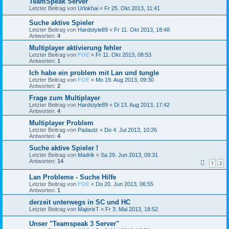
TeamSpeak Server
Letzter Beitrag von
Urlokhai
«
Fr 25. Okt 2013, 11:41
Suche aktive Spieler
Letzter Beitrag von
Hardstyle89
«
Fr 11. Okt 2013, 18:48
Antworten:
4
Multiplayer aktivierung fehler
Letzter Beitrag von
FOE
«
Fr 11. Okt 2013, 08:53
Antworten:
1
Ich habe ein problem mit Lan und tungle
Letzter Beitrag von
FOE
«
Mo 19. Aug 2013, 09:30
Antworten:
2
Frage zum Multiplayer
Letzter Beitrag von
Hardstyle89
«
Di 13. Aug 2013, 17:42
Antworten:
4
Multiplayer Problem
Letzter Beitrag von
Padautz
«
Do 4. Jul 2013, 10:26
Antworten:
4
Suche aktive Spieler !
Letzter Beitrag von
Madrik
«
Sa 29. Jun 2013, 09:31
Antworten:
14
1
2
Lan Probleme - Suche Hilfe
Letzter Beitrag von
FOE
«
Do 20. Jun 2013, 06:55
Antworten:
1
derzeit unterwegs in SC und HC
Letzter Beitrag von
MajorixT
«
Fr 3. Mai 2013, 18:52
Unser "Teamspeak 3 Server"