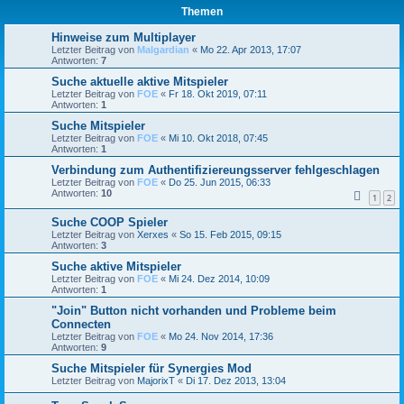
Themen
Hinweise zum Multiplayer
Letzter Beitrag von
Malgardian
«
Mo 22. Apr 2013, 17:07
Antworten:
7
Suche aktuelle aktive Mitspieler
Letzter Beitrag von
FOE
«
Fr 18. Okt 2019, 07:11
Antworten:
1
Suche Mitspieler
Letzter Beitrag von
FOE
«
Mi 10. Okt 2018, 07:45
Antworten:
1
Verbindung zum Authentifiziereungsserver fehlgeschlagen
Letzter Beitrag von
FOE
«
Do 25. Jun 2015, 06:33
Antworten:
10
1
2
Suche COOP Spieler
Letzter Beitrag von
Xerxes
«
So 15. Feb 2015, 09:15
Antworten:
3
Suche aktive Mitspieler
Letzter Beitrag von
FOE
«
Mi 24. Dez 2014, 10:09
Antworten:
1
"Join" Button nicht vorhanden und Probleme beim
Connecten
Letzter Beitrag von
FOE
«
Mo 24. Nov 2014, 17:36
Antworten:
9
Suche Mitspieler für Synergies Mod
Letzter Beitrag von
MajorixT
«
Di 17. Dez 2013, 13:04