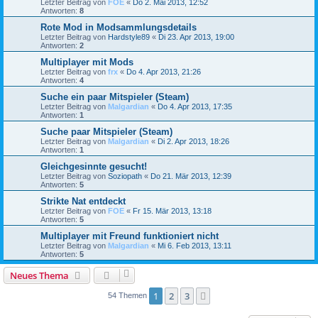
Letzter Beitrag von
FOE
«
Do 2. Mai 2013, 12:52
Antworten:
8
Rote Mod in Modsammlungsdetails
Letzter Beitrag von
Hardstyle89
«
Di 23. Apr 2013, 19:00
Antworten:
2
Multiplayer mit Mods
Letzter Beitrag von
frx
«
Do 4. Apr 2013, 21:26
Antworten:
4
Suche ein paar Mitspieler (Steam)
Letzter Beitrag von
Malgardian
«
Do 4. Apr 2013, 17:35
Antworten:
1
Suche paar Mitspieler (Steam)
Letzter Beitrag von
Malgardian
«
Di 2. Apr 2013, 18:26
Antworten:
1
Gleichgesinnte gesucht!
Letzter Beitrag von
Soziopath
«
Do 21. Mär 2013, 12:39
Antworten:
5
Strikte Nat entdeckt
Letzter Beitrag von
FOE
«
Fr 15. Mär 2013, 13:18
Antworten:
5
Multiplayer mit Freund funktioniert nicht
Letzter Beitrag von
Malgardian
«
Mi 6. Feb 2013, 13:11
Antworten:
5
Neues Thema
1
2
3
Nächste
54 Themen