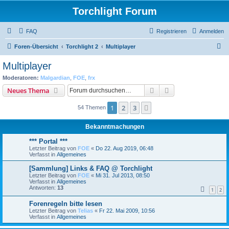
Torchlight Forum
FAQ
Registrieren
Anmelden
S
Foren-Übersicht
Torchlight 2
Multiplayer
u
Multiplayer
c
Moderatoren:
Malgardian
,
FOE
,
frx
h
Suche
Erweiterte Suche
Neues Thema
e
1
2
3
Nächste
54 Themen
Bekanntmachungen
*** Portal ***
Letzter Beitrag von
FOE
«
Do 22. Aug 2019, 06:48
Verfasst in
Allgemeines
[Sammlung] Links & FAQ @ Torchlight
Letzter Beitrag von
FOE
«
Mi 31. Jul 2013, 08:50
Verfasst in
Allgemeines
Antworten:
13
1
2
Forenregeln bitte lesen
Letzter Beitrag von
Telias
«
Fr 22. Mai 2009, 10:56
Verfasst in
Allgemeines