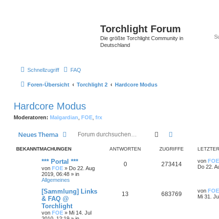
Torchlight Forum
Die größte Torchlight Community in
Deutschland
Schnellzugriff
FAQ
Foren-Übersicht
Torchlight 2
Hardcore Modus
Hardcore Modus
Moderatoren:
Malgardian
,
FOE
,
frx
Suche
Erweiterte Suc
Neues Thema
BEKANNTMACHUNGEN
ANTWORTEN
ZUGRIFFE
LETZTER
*** Portal ***
von
FOE
0
273414
Do 22. A
von
FOE
»
Do 22. Aug
2019, 06:48
» in
Allgemeines
[Sammlung] Links
von
FOE
13
683769
Mi 31. Ju
& FAQ @
Torchlight
von
FOE
»
Mi 14. Jul
2010, 12:19
» in