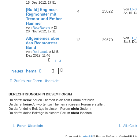
15. Dez 2012, 17:51
[Build] Engineer-
von
LoKi
4
25022
Sa 15. D
Regmonster mit
Tremor und Ember
Hammer
von
RoteRakete
»
Di
20. Nov 2012, 17:11
Allgemeines über
von
TL_S
13
29679
Sa 8. De
den Regmonster
Build
von
Rednaxela
»
Mi 5.
Dez 2012, 11:46
1
2
Neues Thema
Zurück zur Foren-Übersicht
BERECHTIGUNGEN IN DIESEM FORUM
Du darfst
keine
neuen Themen in diesem Forum erstellen.
Du darfst
keine
Antworten zu Themen in diesem Forum erstellen.
Du darfst deine Beiträge in diesem Forum
nicht
ändern.
Du darfst deine Beiträge in diesem Forum
nicht
löschen.
Foren-Übersicht
Alle Coo
Powered by
phpBB
® Forum Software © phpBB Lim