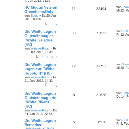
4. Jun 2013, 23:39
HC Modus Veteran
von
Evol
11
32494
Mi 22. M
GreenItemsOnly
von
Evolo
»
Sa 20. Apr
2013, 00:06
1
2
Die Weiße Legion -
von
FOE
33
71822
Fr 12. A
Glutsteinmagier
"White Galadriel"
(HC)
von
WeisserRitter
»
Fr
21. Dez 2012, 16:34
1
2
3
4
Die Weiße Legion -
von
Weis
12
33751
Mi 20. F
Ingenieur "White
Robotgirl" (HC)
von
WeisserRitter
»
Fr
21. Dez 2012, 14:33
1
2
Die Weiße Legion -
von
Emp
8
21628
Do 14. F
Glutsteinmagierin
"White Pikeru"
(HC)
von
WeisserRitter
»
Do
24. Jan 2013, 22:33
Die Weiße Legion -
von
FOE
5
18910
Fr 8. Fe
Berserker