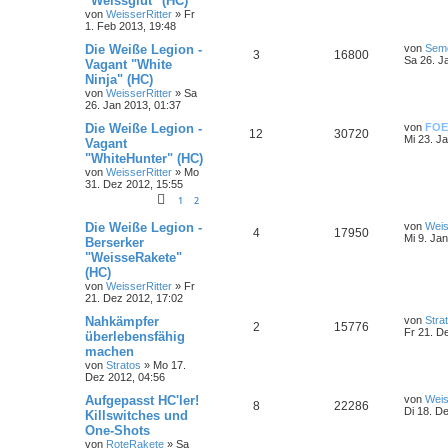
"Weissglut" (HC)
von
WeisserRitter
»
Fr
1. Feb 2013, 19:48
Die Weiße Legion -
von
Sem
3
16800
Sa 26. J
Vagant "White
Ninja" (HC)
von
WeisserRitter
»
Sa
26. Jan 2013, 01:37
Die Weiße Legion -
von
FOE
12
30720
Mi 23. J
Vagant
"WhiteHunter" (HC)
von
WeisserRitter
»
Mo
31. Dez 2012, 15:55
1
2
Die Weiße Legion -
von
Weis
4
17950
Mi 9. Ja
Berserker
"WeisseRakete"
(HC)
von
WeisserRitter
»
Fr
21. Dez 2012, 17:02
Nahkämpfer
von
Stra
2
15776
Fr 21. D
überlebensfähig
machen
von
Stratos
»
Mo 17.
Dez 2012, 04:56
Aufgepasst HC'ler!
von
Weis
8
22286
Di 18. D
Killswitches und
One-Shots
von
RoteRakete
»
Sa