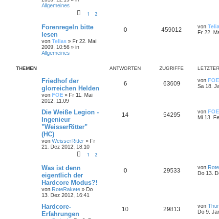
Allgemeines
1
2
Forenregeln bitte
von
Teli
0
459012
Fr 22. M
lesen
von
Telias
»
Fr 22. Mai
2009, 10:56
» in
Allgemeines
THEMEN
ANTWORTEN
ZUGRIFFE
LETZTER
Friedhof der
von
FOE
6
63609
Sa 18. J
glorreichen Helden
von
FOE
»
Fr 11. Mai
2012, 11:09
Die Weiße Legion -
von
FOE
14
54295
Mi 13. F
Ingenieur
"WeisserRitter"
(HC)
von
WeisserRitter
»
Fr
21. Dez 2012, 18:10
1
2
Was ist denn
von
Rot
0
29533
Do 13. D
eigentlich der
Hardcore Modus?!
von
RoteRakete
»
Do
13. Dez 2012, 16:41
Hardcore-
von
Thur
10
29813
Do 9. Ja
Erfahrungen