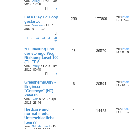
von
Springl
»
Do 6. Dez
2012, 12:36
1
2
Let's Play Hc Coop
von
FOE
256
177809
Fr 1. No
gestartet
von
Cainsew
»
Mo 7.
Jan 2013, 16:31
1
22
23
24
25
…
26
*HC Neuling und
von
FOE
18
36570
Mi 30. O
der steinige Weg
Richtung Level 100
(ELITE)*
von
Fatally
»
Do 3. Okt
2013, 06:40
1
2
GreenItemsOnly -
von
FOE
6
20594
Mo 10. J
Engineer
"Greeneye" (HC)
Veteran
von
Evolo
»
Sa 27. Apr
2013, 23:44
Hardcore und
von
FOE
1
14423
Mi 5. Ju
normal mode.
Unterschiedliche
Items?
von
GMastermind
»
Di