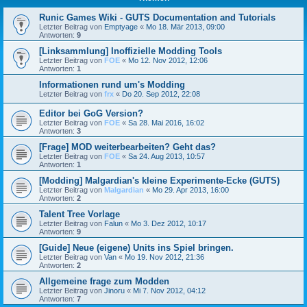
Runic Games Wiki - GUTS Documentation and Tutorials
Letzter Beitrag von
Emptyage
«
Mo 18. Mär 2013, 09:00
Antworten:
9
[Linksammlung] Inoffizielle Modding Tools
Letzter Beitrag von
FOE
«
Mo 12. Nov 2012, 12:06
Antworten:
1
Informationen rund um's Modding
Letzter Beitrag von
frx
«
Do 20. Sep 2012, 22:08
Editor bei GoG Version?
Letzter Beitrag von
FOE
«
Sa 28. Mai 2016, 16:02
Antworten:
3
[Frage] MOD weiterbearbeiten? Geht das?
Letzter Beitrag von
FOE
«
Sa 24. Aug 2013, 10:57
Antworten:
1
[Modding] Malgardian's kleine Experimente-Ecke (GUTS)
Letzter Beitrag von
Malgardian
«
Mo 29. Apr 2013, 16:00
Antworten:
2
Talent Tree Vorlage
Letzter Beitrag von
Falun
«
Mo 3. Dez 2012, 10:17
Antworten:
9
[Guide] Neue (eigene) Units ins Spiel bringen.
Letzter Beitrag von
Van
«
Mo 19. Nov 2012, 21:36
Antworten:
2
Allgemeine frage zum Modden
Letzter Beitrag von
Jinoru
«
Mi 7. Nov 2012, 04:12
Antworten:
7