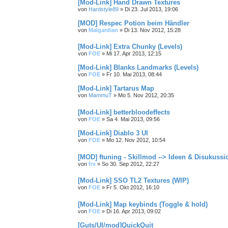
[Mod-Link] Hand Drawn Textures
von
Hardstyle89
»
Di 23. Jul 2013, 19:06
[MOD] Respec Potion beim Händler
von
Malgardian
»
Di 13. Nov 2012, 15:28
[Mod-Link] Extra Chunky (Levels)
von
FOE
»
Mi 17. Apr 2013, 12:15
[Mod-Link] Blanks Landmarks (Levels)
von
FOE
»
Fr 10. Mai 2013, 08:44
[Mod-Link] Tartarus Map
von
MammuT
»
Mo 5. Nov 2012, 20:35
[Mod-Link] betterbloodeffects
von
FOE
»
Sa 4. Mai 2013, 09:56
[Mod-Link] Diablo 3 UI
von
FOE
»
Mo 12. Nov 2012, 10:54
[MOD] ftuning - Skillmod --> Ideen & Disukuss
von
frx
»
So 30. Sep 2012, 22:27
[Mod-Link] SSO TL2 Textures (WIP)
von
FOE
»
Fr 5. Okt 2012, 16:10
[Mod-Link] Map keybinds (Toggle & hold)
von
FOE
»
Di 16. Apr 2013, 09:02
[Guts/UI/mod]QuickQuit