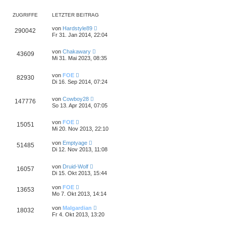
ZUGRIFFE
LETZTER BEITRAG
von
Hardstyle89
290042
Fr 31. Jan 2014, 22:04
von
Chakawary
43609
Mi 31. Mai 2023, 08:35
von
FOE
82930
Di 16. Sep 2014, 07:24
von
Cowboy28
147776
So 13. Apr 2014, 07:05
von
FOE
15051
Mi 20. Nov 2013, 22:10
von
Emptyage
51485
Di 12. Nov 2013, 11:08
von
Druid-Wolf
16057
Di 15. Okt 2013, 15:44
von
FOE
13653
Mo 7. Okt 2013, 14:14
von
Malgardian
18032
Fr 4. Okt 2013, 13:20