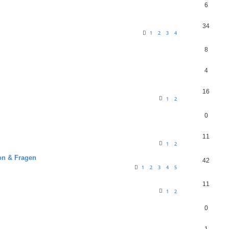
6
34
1
2
3
4
8
4
16
1
2
0
11
1
2
ion & Fragen
42
1
2
3
4
5
11
1
2
0