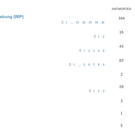
ANTWORTEN
setzung (WIP)
344
1
31
32
33
34
35
…
16
1
2
43
1
2
3
4
5
83
1
5
6
7
8
9
…
2
28
1
2
3
3
1
5