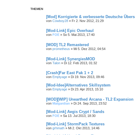
THEMEN
[Mod] Korrigierte & verbesserte Deutsche Über
von
Cowboy28
»
Fr 2. Nov 2012, 21:29
[Mod-Link] Epic Overhaul
von
FOE
»
So 5. Mai 2013, 17:40
[MOD] TL2 Remastered
von
prometheus
»
Mi 5. Dez 2012, 04:54
[Mod-Link] SynergiesMOD
von
Talon
»
Di 12. Feb 2013, 01:32
[Crash]Far East Pak 1 + 2
von
Emptyage
»
Di 19. Nov 2013, 09:46
[Mod-Idee]Alternatives Skillsystem
von
Emptyage
»
Di 23. Apr 2013, 15:10
[MOD][WIP] Unearthed Arcana - TL2 Expansion
von
Malgardian
»
Di 24. Sep 2013, 23:52
[Mod-Link] Aegis Crypt / Sands
von
FOE
»
Sa 13. Jul 2013, 18:30
[Mod-Link] StormPack Textures
von
grhmath
»
Mi 2. Okt 2013, 14:46