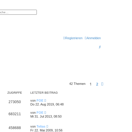
eiterte Suche
Registrieren
Anmelden
S
u
c
h
e
1
2
Nächste
42 Themen
ZUGRIFFE
LETZTER BEITRAG
von
FOE
273050
Do 22. Aug 2019, 06:48
von
FOE
683211
Mi 31. Jul 2013, 08:50
von
Telias
458688
Fr 22. Mai 2009, 10:56