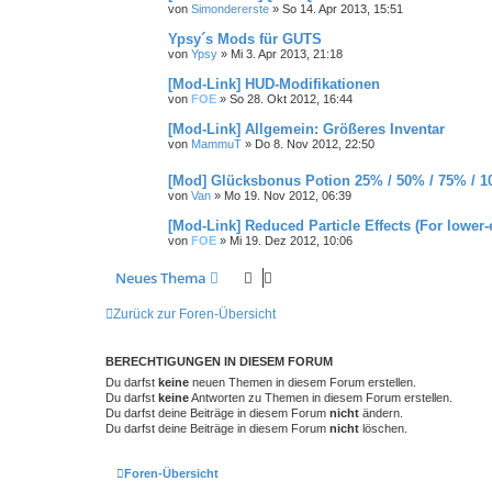
von
Simondererste
»
So 14. Apr 2013, 15:51
Ypsy´s Mods für GUTS
von
Ypsy
»
Mi 3. Apr 2013, 21:18
[Mod-Link] HUD-Modifikationen
von
FOE
»
So 28. Okt 2012, 16:44
[Mod-Link] Allgemein: Größeres Inventar
von
MammuT
»
Do 8. Nov 2012, 22:50
[Mod] Glücksbonus Potion 25% / 50% / 75% / 
von
Van
»
Mo 19. Nov 2012, 06:39
[Mod-Link] Reduced Particle Effects (For lower
von
FOE
»
Mi 19. Dez 2012, 10:06
Neues Thema
Zurück zur Foren-Übersicht
BERECHTIGUNGEN IN DIESEM FORUM
Du darfst
keine
neuen Themen in diesem Forum erstellen.
Du darfst
keine
Antworten zu Themen in diesem Forum erstellen.
Du darfst deine Beiträge in diesem Forum
nicht
ändern.
Du darfst deine Beiträge in diesem Forum
nicht
löschen.
Foren-Übersicht