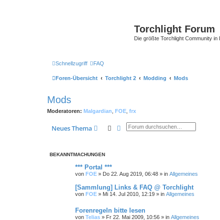
Torchlight Forum
Die größte Torchlight Community in
Schnellzugriff
FAQ
Foren-Übersicht
Torchlight 2
Modding
Mods
Mods
Moderatoren:
Malgardian
,
FOE
,
frx
Suche
Erweiterte Suche
Neues Thema
BEKANNTMACHUNGEN
*** Portal ***
von
FOE
»
Do 22. Aug 2019, 06:48
» in
Allgemeines
[Sammlung] Links & FAQ @ Torchlight
von
FOE
»
Mi 14. Jul 2010, 12:19
» in
Allgemeines
Forenregeln bitte lesen
von
Telias
»
Fr 22. Mai 2009, 10:56
» in
Allgemeines