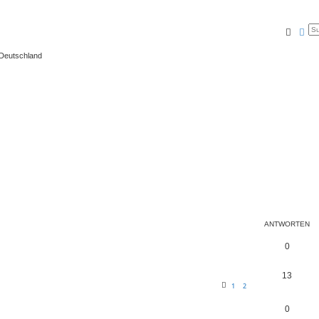
Suche
Erw
 Deutschland
ANTWORTEN
0
13
1
2
0