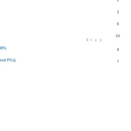
1
2
6
24
1
2
3
100%
8
-end PCs)
7