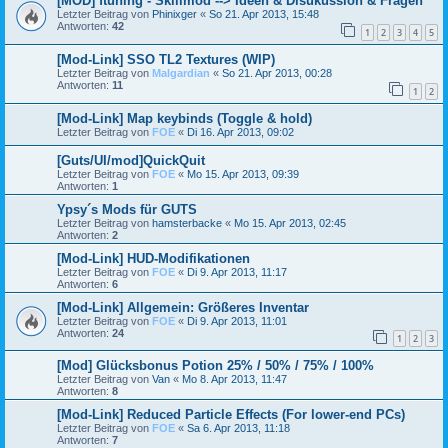
[MOD] ftuning - Skillmod --> Ideen & Disukussion & Fragen
Letzter Beitrag von
Phinixger
«
So 21. Apr 2013, 15:48
Antworten:
42
1
2
3
4
5
[Mod-Link] SSO TL2 Textures (WIP)
Letzter Beitrag von
Malgardian
«
So 21. Apr 2013, 00:28
Antworten:
11
1
2
[Mod-Link] Map keybinds (Toggle & hold)
Letzter Beitrag von
FOE
«
Di 16. Apr 2013, 09:02
[Guts/UI/mod]QuickQuit
Letzter Beitrag von
FOE
«
Mo 15. Apr 2013, 09:39
Antworten:
1
Ypsy´s Mods für GUTS
Letzter Beitrag von
hamsterbacke
«
Mo 15. Apr 2013, 02:45
Antworten:
2
[Mod-Link] HUD-Modifikationen
Letzter Beitrag von
FOE
«
Di 9. Apr 2013, 11:17
Antworten:
6
[Mod-Link] Allgemein: Größeres Inventar
Letzter Beitrag von
FOE
«
Di 9. Apr 2013, 11:01
Antworten:
24
1
2
3
[Mod] Glücksbonus Potion 25% / 50% / 75% / 100%
Letzter Beitrag von
Van
«
Mo 8. Apr 2013, 11:47
Antworten:
8
[Mod-Link] Reduced Particle Effects (For lower-end PCs)
Letzter Beitrag von
FOE
«
Sa 6. Apr 2013, 11:18
Antworten:
7