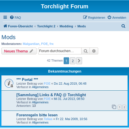
Torchlight Forum
FAQ
Registrieren
Anmelden
S
Foren-Übersicht
Torchlight 2
Modding
Mods
u
Mods
c
Moderatoren:
Malgardian
,
FOE
,
frx
h
Suche
Erweiterte Suche
Neues Thema
e
1
2
Nächste
42 Themen
Bekanntmachungen
*** Portal ***
Letzter Beitrag von
FOE
«
Do 22. Aug 2019, 06:48
Verfasst in
Allgemeines
[Sammlung] Links & FAQ @ Torchlight
Letzter Beitrag von
FOE
«
Mi 31. Jul 2013, 08:50
Verfasst in
Allgemeines
Antworten:
13
1
2
Forenregeln bitte lesen
Letzter Beitrag von
Telias
«
Fr 22. Mai 2009, 10:56
Verfasst in
Allgemeines