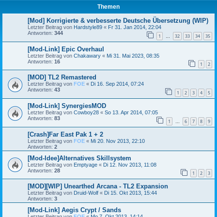
Themen
[Mod] Korrigierte & verbesserte Deutsche Übersetzung (WIP)
Letzter Beitrag von
Hardstyle89
«
Fr 31. Jan 2014, 22:04
Antworten:
344
1
32
33
34
35
…
[Mod-Link] Epic Overhaul
Letzter Beitrag von
Chakawary
«
Mi 31. Mai 2023, 08:35
Antworten:
16
1
2
[MOD] TL2 Remastered
Letzter Beitrag von
FOE
«
Di 16. Sep 2014, 07:24
Antworten:
43
1
2
3
4
5
[Mod-Link] SynergiesMOD
Letzter Beitrag von
Cowboy28
«
So 13. Apr 2014, 07:05
Antworten:
83
1
6
7
8
9
…
[Crash]Far East Pak 1 + 2
Letzter Beitrag von
FOE
«
Mi 20. Nov 2013, 22:10
Antworten:
2
[Mod-Idee]Alternatives Skillsystem
Letzter Beitrag von
Emptyage
«
Di 12. Nov 2013, 11:08
Antworten:
28
1
2
3
[MOD][WIP] Unearthed Arcana - TL2 Expansion
Letzter Beitrag von
Druid-Wolf
«
Di 15. Okt 2013, 15:44
Antworten:
3
[Mod-Link] Aegis Crypt / Sands
Letzter Beitrag von
FOE
«
Mo 7. Okt 2013, 14:14