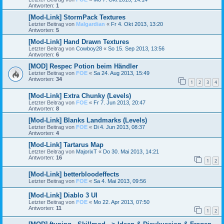
Antworten:
1
[Mod-Link] StormPack Textures
Letzter Beitrag von
Malgardian
«
Fr 4. Okt 2013, 13:20
Antworten:
5
[Mod-Link] Hand Drawn Textures
Letzter Beitrag von
Cowboy28
«
So 15. Sep 2013, 13:56
Antworten:
6
[MOD] Respec Potion beim Händler
Letzter Beitrag von
FOE
«
Sa 24. Aug 2013, 15:49
Antworten:
34
1
2
3
4
[Mod-Link] Extra Chunky (Levels)
Letzter Beitrag von
FOE
«
Fr 7. Jun 2013, 20:47
Antworten:
8
[Mod-Link] Blanks Landmarks (Levels)
Letzter Beitrag von
FOE
«
Di 4. Jun 2013, 08:37
Antworten:
4
[Mod-Link] Tartarus Map
Letzter Beitrag von
MajorixT
«
Do 30. Mai 2013, 14:21
Antworten:
16
1
2
[Mod-Link] betterbloodeffects
Letzter Beitrag von
FOE
«
Sa 4. Mai 2013, 09:56
[Mod-Link] Diablo 3 UI
Letzter Beitrag von
FOE
«
Mo 22. Apr 2013, 07:50
Antworten:
11
1
2