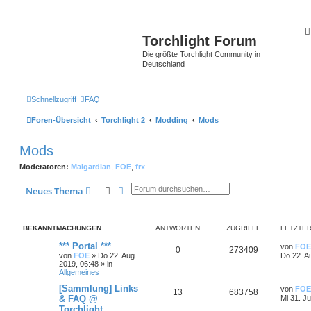
Torchlight Forum
Die größte Torchlight Community in
Deutschland
Schnellzugriff
FAQ
Foren-Übersicht
Torchlight 2
Modding
Mods
Mods
Moderatoren:
Malgardian
,
FOE
,
frx
Suche
Erweiterte Suche
Neues Thema
BEKANNTMACHUNGEN
ANTWORTEN
ZUGRIFFE
LETZTER
*** Portal ***
von
FOE
0
273409
von
FOE
»
Do 22. Aug
Do 22. A
2019, 06:48
» in
Allgemeines
[Sammlung] Links
von
FOE
13
683758
& FAQ @
Mi 31. Ju
Torchlight