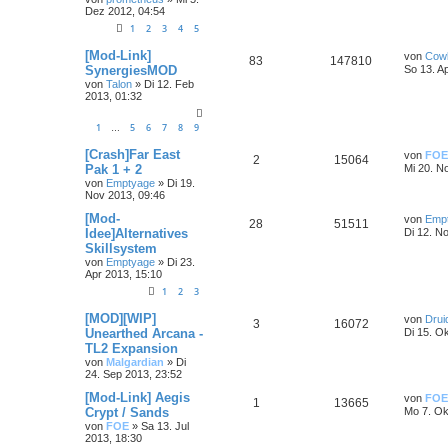
Dez 2012, 04:54
1
2
3
4
5
[Mod-Link]
von
Cow
83
147810
SynergiesMOD
So 13. A
von
Talon
»
Di 12. Feb
2013, 01:32
1
5
6
7
8
9
…
[Crash]Far East
von
FOE
2
15064
Pak 1 + 2
Mi 20. N
von
Emptyage
»
Di 19.
Nov 2013, 09:46
[Mod-
von
Emp
28
51511
Idee]Alternatives
Di 12. N
Skillsystem
von
Emptyage
»
Di 23.
Apr 2013, 15:10
1
2
3
[MOD][WIP]
von
Drui
3
16072
Unearthed Arcana -
Di 15. O
TL2 Expansion
von
Malgardian
»
Di
24. Sep 2013, 23:52
[Mod-Link] Aegis
von
FOE
1
13665
Crypt / Sands
Mo 7. Ok
von
FOE
»
Sa 13. Jul
2013, 18:30