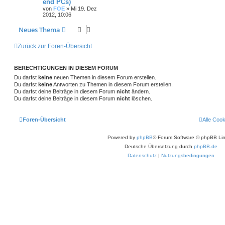
end PCs)
von
FOE
»
Mi 19. Dez
2012, 10:06
Neues Thema
Zurück zur Foren-Übersicht
BERECHTIGUNGEN IN DIESEM FORUM
Du darfst
keine
neuen Themen in diesem Forum erstellen.
Du darfst
keine
Antworten zu Themen in diesem Forum erstellen.
Du darfst deine Beiträge in diesem Forum
nicht
ändern.
Du darfst deine Beiträge in diesem Forum
nicht
löschen.
Foren-Übersicht
Alle Coo
Powered by
phpBB
® Forum Software © phpBB Lim
Deutsche Übersetzung durch
phpBB.de
Datenschutz
|
Nutzungsbedingungen