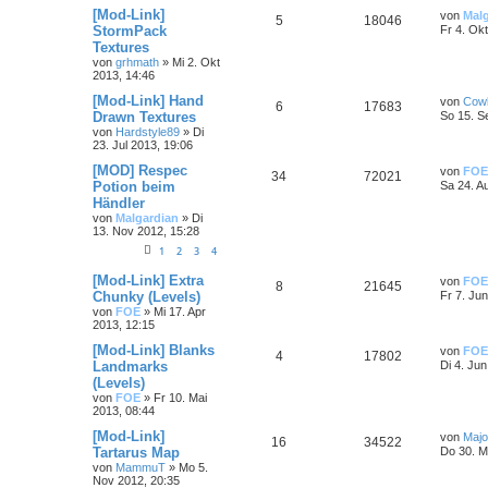
[Mod-Link]
von
Mal
5
18046
StormPack
Fr 4. Ok
Textures
von
grhmath
»
Mi 2. Okt
2013, 14:46
[Mod-Link] Hand
von
Cow
6
17683
Drawn Textures
So 15. S
von
Hardstyle89
»
Di
23. Jul 2013, 19:06
[MOD] Respec
von
FOE
34
72021
Potion beim
Sa 24. A
Händler
von
Malgardian
»
Di
13. Nov 2012, 15:28
1
2
3
4
[Mod-Link] Extra
von
FOE
8
21645
Chunky (Levels)
Fr 7. Ju
von
FOE
»
Mi 17. Apr
2013, 12:15
[Mod-Link] Blanks
von
FOE
4
17802
Landmarks
Di 4. Ju
(Levels)
von
FOE
»
Fr 10. Mai
2013, 08:44
[Mod-Link]
von
Majo
16
34522
Tartarus Map
Do 30. M
von
MammuT
»
Mo 5.
Nov 2012, 20:35