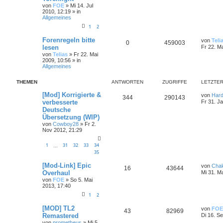
von
FOE
»
Mi 14. Jul
2010, 12:19
» in
Allgemeines
1
2
Forenregeln bitte
von
Teli
0
459003
lesen
Fr 22. M
von
Telias
»
Fr 22. Mai
2009, 10:56
» in
Allgemeines
THEMEN
ANTWORTEN
ZUGRIFFE
LETZTER
[Mod] Korrigierte &
von
Hard
344
290143
verbesserte
Fr 31. J
Deutsche
Übersetzung (WIP)
von
Cowboy28
»
Fr 2.
Nov 2012, 21:29
1
31
32
33
34
…
35
[Mod-Link] Epic
von
Cha
16
43644
Overhaul
Mi 31. M
von
FOE
»
So 5. Mai
2013, 17:40
1
2
[MOD] TL2
von
FOE
43
82969
Remastered
Di 16. S
von
prometheus
»
Mi 5.