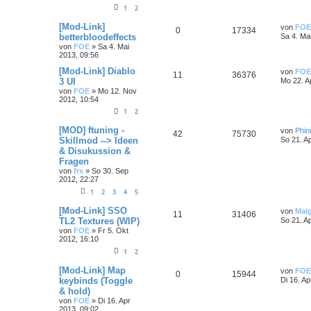
1
2
[Mod-Link]
von
FOE
0
17334
betterbloodeffects
Sa 4. Ma
von
FOE
»
Sa 4. Mai
2013, 09:56
[Mod-Link] Diablo
von
FOE
11
36376
3 UI
Mo 22. A
von
FOE
»
Mo 12. Nov
2012, 10:54
1
2
[MOD] ftuning -
von
Phin
42
75730
Skillmod --> Ideen
So 21. A
& Disukussion &
Fragen
von
frx
»
So 30. Sep
2012, 22:27
1
2
3
4
5
[Mod-Link] SSO
von
Mal
11
31406
TL2 Textures (WIP)
So 21. A
von
FOE
»
Fr 5. Okt
2012, 16:10
1
2
[Mod-Link] Map
von
FOE
0
15944
keybinds (Toggle
Di 16. Ap
& hold)
von
FOE
»
Di 16. Apr
2013, 09:02