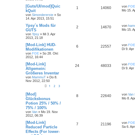
[Guts/UI/mod]Quic
von
FOE
1
14060
kQuit
Mo 15. A
von
Simondererste
»
So
14. Apr 2013, 15:51
Ypsy´s Mods für
von
ham
2
14670
GUTS
Mo 15. A
von
Ypsy
»
Mi 3. Apr
2013, 21:18
[Mod-Link] HUD-
von
FOE
6
22557
Modifikationen
Di 9. Apr
von
FOE
»
So 28. Okt
2012, 16:44
[Mod-Link]
von
FOE
24
48033
Allgemein:
Di 9. Apr
Größeres Inventar
von
MammuT
»
Do 8.
Nov 2012, 22:50
1
2
3
[Mod]
von
Van
8
22640
Glücksbonus
Mo 8. Ap
Potion 25% / 50% /
75% / 100%
von
Van
»
Mo 19. Nov
2012, 06:39
[Mod-Link]
von
FOE
7
21196
Reduced Particle
Sa 6. Ap
Effects (For lower-