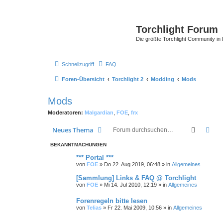
Torchlight Forum
Die größte Torchlight Community in
Schnellzugriff
FAQ
Foren-Übersicht
Torchlight 2
Modding
Mods
Mods
Moderatoren:
Malgardian
,
FOE
,
frx
Suche
Erw
Neues Thema
BEKANNTMACHUNGEN
*** Portal ***
von
FOE
»
Do 22. Aug 2019, 06:48
» in
Allgemeines
[Sammlung] Links & FAQ @ Torchlight
von
FOE
»
Mi 14. Jul 2010, 12:19
» in
Allgemeines
Forenregeln bitte lesen
von
Telias
»
Fr 22. Mai 2009, 10:56
» in
Allgemeines