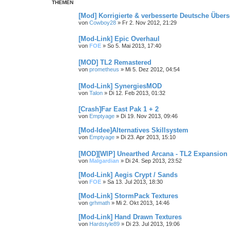
THEMEN
[Mod] Korrigierte & verbesserte Deutsche Über
von
Cowboy28
»
Fr 2. Nov 2012, 21:29
[Mod-Link] Epic Overhaul
von
FOE
»
So 5. Mai 2013, 17:40
[MOD] TL2 Remastered
von
prometheus
»
Mi 5. Dez 2012, 04:54
[Mod-Link] SynergiesMOD
von
Talon
»
Di 12. Feb 2013, 01:32
[Crash]Far East Pak 1 + 2
von
Emptyage
»
Di 19. Nov 2013, 09:46
[Mod-Idee]Alternatives Skillsystem
von
Emptyage
»
Di 23. Apr 2013, 15:10
[MOD][WIP] Unearthed Arcana - TL2 Expansion
von
Malgardian
»
Di 24. Sep 2013, 23:52
[Mod-Link] Aegis Crypt / Sands
von
FOE
»
Sa 13. Jul 2013, 18:30
[Mod-Link] StormPack Textures
von
grhmath
»
Mi 2. Okt 2013, 14:46
[Mod-Link] Hand Drawn Textures
von
Hardstyle89
»
Di 23. Jul 2013, 19:06