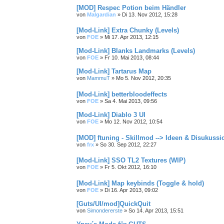
[MOD] Respec Potion beim Händler
von
Malgardian
»
Di 13. Nov 2012, 15:28
[Mod-Link] Extra Chunky (Levels)
von
FOE
»
Mi 17. Apr 2013, 12:15
[Mod-Link] Blanks Landmarks (Levels)
von
FOE
»
Fr 10. Mai 2013, 08:44
[Mod-Link] Tartarus Map
von
MammuT
»
Mo 5. Nov 2012, 20:35
[Mod-Link] betterbloodeffects
von
FOE
»
Sa 4. Mai 2013, 09:56
[Mod-Link] Diablo 3 UI
von
FOE
»
Mo 12. Nov 2012, 10:54
[MOD] ftuning - Skillmod --> Ideen & Disukuss
von
frx
»
So 30. Sep 2012, 22:27
[Mod-Link] SSO TL2 Textures (WIP)
von
FOE
»
Fr 5. Okt 2012, 16:10
[Mod-Link] Map keybinds (Toggle & hold)
von
FOE
»
Di 16. Apr 2013, 09:02
[Guts/UI/mod]QuickQuit
von
Simondererste
»
So 14. Apr 2013, 15:51