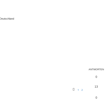
 Deutschland
eiterte Suche
ANTWORTEN
0
13
1
2
0