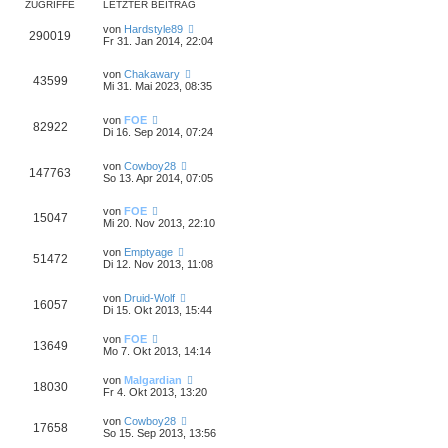
ZUGRIFFE
LETZTER BEITRAG
von
Hardstyle89
290019
Fr 31. Jan 2014, 22:04
von
Chakawary
43599
Mi 31. Mai 2023, 08:35
von
FOE
82922
Di 16. Sep 2014, 07:24
von
Cowboy28
147763
So 13. Apr 2014, 07:05
von
FOE
15047
Mi 20. Nov 2013, 22:10
von
Emptyage
51472
Di 12. Nov 2013, 11:08
von
Druid-Wolf
16057
Di 15. Okt 2013, 15:44
von
FOE
13649
Mo 7. Okt 2013, 14:14
von
Malgardian
18030
Fr 4. Okt 2013, 13:20
von
Cowboy28
17658
So 15. Sep 2013, 13:56