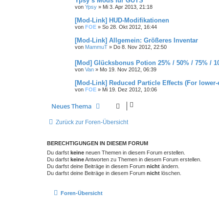
Ypsy´s Mods für GUTS
von
Ypsy
»
Mi 3. Apr 2013, 21:18
[Mod-Link] HUD-Modifikationen
von
FOE
»
So 28. Okt 2012, 16:44
[Mod-Link] Allgemein: Größeres Inventar
von
MammuT
»
Do 8. Nov 2012, 22:50
[Mod] Glücksbonus Potion 25% / 50% / 75% / 
von
Van
»
Mo 19. Nov 2012, 06:39
[Mod-Link] Reduced Particle Effects (For lower
von
FOE
»
Mi 19. Dez 2012, 10:06
Neues Thema
Zurück zur Foren-Übersicht
BERECHTIGUNGEN IN DIESEM FORUM
Du darfst
keine
neuen Themen in diesem Forum erstellen.
Du darfst
keine
Antworten zu Themen in diesem Forum erstellen.
Du darfst deine Beiträge in diesem Forum
nicht
ändern.
Du darfst deine Beiträge in diesem Forum
nicht
löschen.
Foren-Übersicht