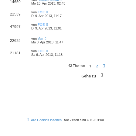
14650
Mo 15. Apr 2013, 02:45
von
FOE
22539
Di 9. Apr 2013, 11:17
von
FOE
47997
Di 9. Apr 2013, 11:01
von
Van
22625
Mo 8. Apr 2013, 11:47
von
FOE
21181
Sa 6. Apr 2013, 11:18
1
2
Nächste
42 Themen
Gehe zu
Alle Cookies löschen
Alle Zeiten sind
UTC+01:00