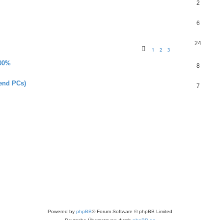
2
6
24
1
2
3
100%
8
-end PCs)
7
Powered by
phpBB
® Forum Software © phpBB Limited