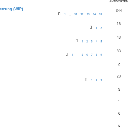
ANTWORTEN
setzung (WIP)
344
1
31
32
33
34
35
…
16
1
2
43
1
2
3
4
5
83
1
5
6
7
8
9
…
2
28
1
2
3
3
1
5
6