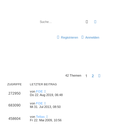
Suche
Erweiterte Suche
Registrieren
Anmelden
1
2
Nächste
42 Themen
ZUGRIFFE
LETZTER BEITRAG
von
FOE
272950
Do 22. Aug 2019, 06:48
von
FOE
683090
Mi 31. Jul 2013, 08:50
von
Telias
458604
Fr 22. Mai 2009, 10:56