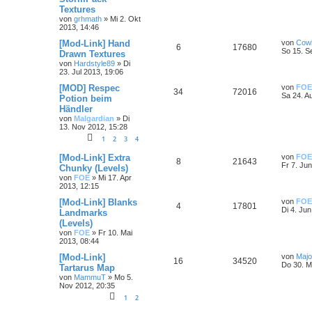
Textures
von
grhmath
»
Mi 2. Okt
2013, 14:46
[Mod-Link] Hand
von
Cow
6
17680
So 15. S
Drawn Textures
von
Hardstyle89
»
Di
23. Jul 2013, 19:06
[MOD] Respec
von
FOE
34
72016
Sa 24. A
Potion beim
Händler
von
Malgardian
»
Di
13. Nov 2012, 15:28
1
2
3
4
[Mod-Link] Extra
von
FOE
8
21643
Fr 7. Ju
Chunky (Levels)
von
FOE
»
Mi 17. Apr
2013, 12:15
[Mod-Link] Blanks
von
FOE
4
17801
Di 4. Ju
Landmarks
(Levels)
von
FOE
»
Fr 10. Mai
2013, 08:44
[Mod-Link]
von
Majo
16
34520
Do 30. M
Tartarus Map
von
MammuT
»
Mo 5.
Nov 2012, 20:35
1
2