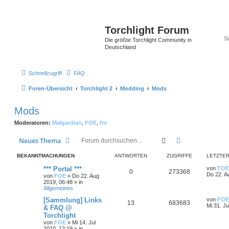
Torchlight Forum
Die größte Torchlight Community in
Deutschland
Schnellzugriff
FAQ
Foren-Übersicht
Torchlight 2
Modding
Mods
Mods
Moderatoren:
Malgardian
,
FOE
,
frx
Suche
Erweiterte Suc
Neues Thema
BEKANNTMACHUNGEN
ANTWORTEN
ZUGRIFFE
LETZTER
*** Portal ***
von
FOE
0
273368
Do 22. A
von
FOE
»
Do 22. Aug
2019, 06:48
» in
Allgemeines
[Sammlung] Links
von
FOE
13
683683
Mi 31. Ju
& FAQ @
Torchlight
von
FOE
»
Mi 14. Jul
2010, 12:19
» in