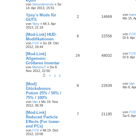
kQuit
von
Simondererste
»
So
14. Apr 2013, 15:51
Ypsy´s Mods für
von
ham
2
14669
Mo 15. A
GUTS
von
Ypsy
»
Mi 3. Apr
2013, 21:18
[Mod-Link] HUD-
von
FOE
6
22556
Di 9. Apr
Modifikationen
von
FOE
»
So 28. Okt
2012, 16:44
[Mod-Link]
von
FOE
24
48032
Di 9. Apr
Allgemein:
Größeres Inventar
von
MammuT
»
Do 8.
Nov 2012, 22:50
1
2
3
[Mod]
von
Van
8
22639
Mo 8. Ap
Glücksbonus
Potion 25% / 50% /
75% / 100%
von
Van
»
Mo 19. Nov
2012, 06:39
[Mod-Link]
von
FOE
7
21195
Sa 6. Ap
Reduced Particle
Effects (For lower-
end PCs)
von
FOE
»
Mi 19. Dez
2012, 10:06