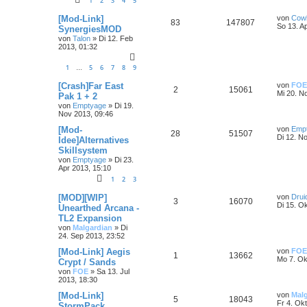
1
2
3
4
5
[Mod-Link]
von
Cow
83
147807
So 13. A
SynergiesMOD
von
Talon
»
Di 12. Feb
2013, 01:32
1
5
6
7
8
9
…
[Crash]Far East
von
FOE
2
15061
Mi 20. N
Pak 1 + 2
von
Emptyage
»
Di 19.
Nov 2013, 09:46
[Mod-
von
Emp
28
51507
Di 12. N
Idee]Alternatives
Skillsystem
von
Emptyage
»
Di 23.
Apr 2013, 15:10
1
2
3
[MOD][WIP]
von
Drui
3
16070
Di 15. O
Unearthed Arcana -
TL2 Expansion
von
Malgardian
»
Di
24. Sep 2013, 23:52
[Mod-Link] Aegis
von
FOE
1
13662
Mo 7. Ok
Crypt / Sands
von
FOE
»
Sa 13. Jul
2013, 18:30
[Mod-Link]
von
Mal
5
18043
Fr 4. Ok
StormPack