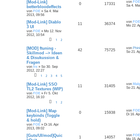
[Mod-Link]
von
FOE
0
17331
Sa 4. Ma
betterbloodeffects
von
FOE
»
Sa 4. Mai
2013, 09:56
[Mod-Link] Diablo
von
FOE
11
36374
Mo 22. A
3 UI
von
FOE
»
Mo 12. Nov
2012, 10:54
1
2
[MOD] ftuning -
von
Phin
42
75725
So 21. A
Skillmod --> Ideen
& Disukussion &
Fragen
von
frx
»
So 30. Sep
2012, 22:27
1
2
3
4
5
[Mod-Link] SSO
von
Mal
11
31405
So 21. A
TL2 Textures (WIP)
von
FOE
»
Fr 5. Okt
2012, 16:10
1
2
[Mod-Link] Map
von
FOE
0
15938
Di 16. Ap
keybinds (Toggle
& hold)
von
FOE
»
Di 16. Apr
2013, 09:02
[Guts/UI/mod]Quic
von
FOE
1
14057
Mo 15. A