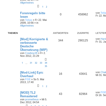
Allgemeines
1
2
Forenregeln bitte
von
Teli
0
458962
Fr 22. M
lesen
von
Telias
»
Fr 22. Mai
2009, 10:56
» in
Allgemeines
THEMEN
ANTWORTEN
ZUGRIFFE
LETZTER
[Mod] Korrigierte &
von
Hard
344
290125
Fr 31. J
verbesserte
Deutsche
Übersetzung (WIP)
von
Cowboy28
»
Fr 2.
Nov 2012, 21:29
1
31
32
33
34
…
35
[Mod-Link] Epic
von
Cha
16
43641
Mi 31. M
Overhaul
von
FOE
»
So 5. Mai
2013, 17:40
1
2
[MOD] TL2
von
FOE
43
82964
Di 16. S
Remastered
von
prometheus
»
Mi 5.
Dez 2012, 04:54