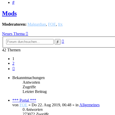
Suche
Mods
Moderatoren:
Malgardian
,
FOE
,
frx
Neues Thema
Erweiterte
Suche
Suche
42 Themen
1
2
Nächste
Bekanntmachungen
Antworten
Zugriffe
Letzter Beitrag
*** Portal ***
von
FOE
»
Do 22. Aug 2019, 06:48
» in
Allgemeines
0
Antworten
273072
Zugriffe