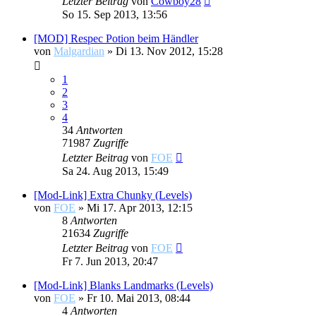
Letzter Beitrag
von
Cowboy28
So 15. Sep 2013, 13:56
[MOD] Respec Potion beim Händler
von
Malgardian
»
Di 13. Nov 2012, 15:28
1
2
3
4
34
Antworten
71987
Zugriffe
Letzter Beitrag
von
FOE
Sa 24. Aug 2013, 15:49
[Mod-Link] Extra Chunky (Levels)
von
FOE
»
Mi 17. Apr 2013, 12:15
8
Antworten
21634
Zugriffe
Letzter Beitrag
von
FOE
Fr 7. Jun 2013, 20:47
[Mod-Link] Blanks Landmarks (Levels)
von
FOE
»
Fr 10. Mai 2013, 08:44
4
Antworten