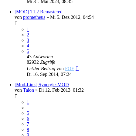
Mi 31. Mai 2023, 08:35
[MOD] TL2 Remastered
von
prometheus
»
Mi 5. Dez 2012, 04:54
1
2
3
4
5
43
Antworten
82932
Zugriffe
Letzter Beitrag
von
FOE
Di 16. Sep 2014, 07:24
[Mod-Link] SynergiesMOD
von
Talon
»
Di 12. Feb 2013, 01:32
1
…
5
6
7
8
9