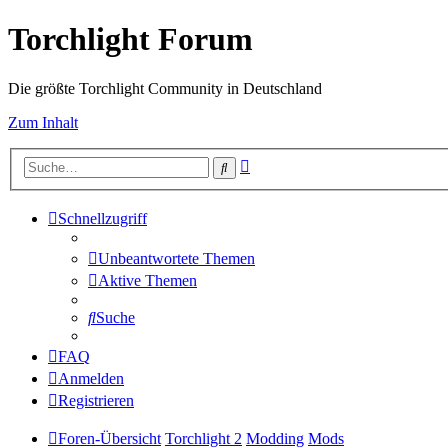
Torchlight Forum
Die größte Torchlight Community in Deutschland
Zum Inhalt
Erweiterte
Suche
Suche
Schnellzugriff
Unbeantwortete Themen
Aktive Themen
Suche
FAQ
Anmelden
Registrieren
Foren-Übersicht
Torchlight 2
Modding
Mods