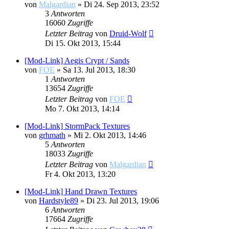
von
Malgardian
»
Di 24. Sep 2013, 23:52
3
Antworten
16060
Zugriffe
Letzter Beitrag
von
Druid-Wolf
Di 15. Okt 2013, 15:44
[Mod-Link] Aegis Crypt / Sands
von
FOE
»
Sa 13. Jul 2013, 18:30
1
Antworten
13654
Zugriffe
Letzter Beitrag
von
FOE
Mo 7. Okt 2013, 14:14
[Mod-Link] StormPack Textures
von
grhmath
»
Mi 2. Okt 2013, 14:46
5
Antworten
18033
Zugriffe
Letzter Beitrag
von
Malgardian
Fr 4. Okt 2013, 13:20
[Mod-Link] Hand Drawn Textures
von
Hardstyle89
»
Di 23. Jul 2013, 19:06
6
Antworten
17664
Zugriffe