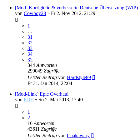
[Mod] Korrigierte & verbesserte Deutsche Übersetzung (WIP)
von
Cowboy28
»
Fr 2. Nov 2012, 21:29
1
…
31
32
33
34
35
344
Antworten
290049
Zugriffe
Letzter Beitrag
von
Hardstyle89
Fr 31. Jan 2014, 22:04
[Mod-Link] Epic Overhaul
von
FOE
»
So 5. Mai 2013, 17:40
1
2
16
Antworten
43611
Zugriffe
Letzter Beitrag
von
Chakawary