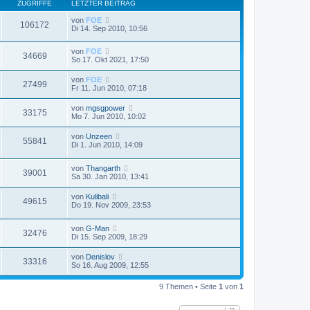
ZUGRIFFE
LETZTER BEITRAG
von
FOE
106172
Di 14. Sep 2010, 10:56
von
FOE
34669
So 17. Okt 2021, 17:50
von
FOE
27499
Fr 11. Jun 2010, 07:18
von
mgsgpower
33175
Mo 7. Jun 2010, 10:02
von
Unzeen
55841
Di 1. Jun 2010, 14:09
von
Thangarth
39001
Sa 30. Jan 2010, 13:41
von
Kulibali
49615
Do 19. Nov 2009, 23:53
von
G-Man
32476
Di 15. Sep 2009, 18:29
von
Denislov
33316
So 16. Aug 2009, 12:55
9 Themen • Seite
1
von
1