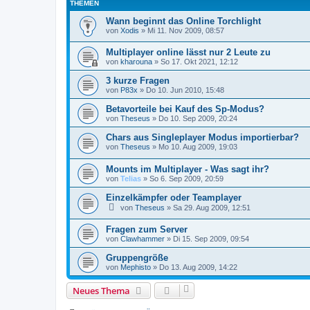
THEMEN
Wann beginnt das Online Torchlight
von
Xodis
»
Mi 11. Nov 2009, 08:57
Multiplayer online lässt nur 2 Leute zu
von
kharouna
»
So 17. Okt 2021, 12:12
3 kurze Fragen
von
P83x
»
Do 10. Jun 2010, 15:48
Betavorteile bei Kauf des Sp-Modus?
von
Theseus
»
Do 10. Sep 2009, 20:24
Chars aus Singleplayer Modus importierbar?
von
Theseus
»
Mo 10. Aug 2009, 19:03
Mounts im Multiplayer - Was sagt ihr?
von
Telias
»
So 6. Sep 2009, 20:59
Einzelkämpfer oder Teamplayer
von
Theseus
»
Sa 29. Aug 2009, 12:51
Fragen zum Server
von
Clawhammer
»
Di 15. Sep 2009, 09:54
Gruppengröße
von
Mephisto
»
Do 13. Aug 2009, 14:22
Neues Thema