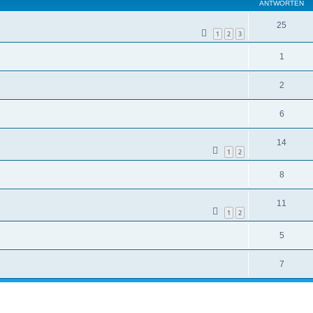
ANTWORTEN
25
1
2
3
1
2
6
14
1
2
8
11
1
2
5
7