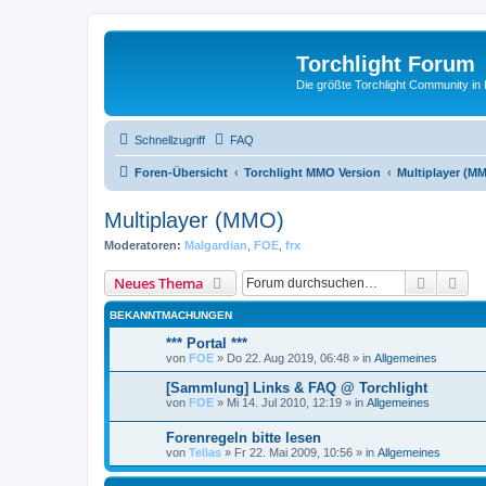
Torchlight Forum
Die größte Torchlight Community in
Schnellzugriff
FAQ
Foren-Übersicht
Torchlight MMO Version
Multiplayer (M
Multiplayer (MMO)
Moderatoren:
Malgardian
,
FOE
,
frx
Suche
Erw
Neues Thema
BEKANNTMACHUNGEN
*** Portal ***
von
FOE
»
Do 22. Aug 2019, 06:48
» in
Allgemeines
[Sammlung] Links & FAQ @ Torchlight
von
FOE
»
Mi 14. Jul 2010, 12:19
» in
Allgemeines
Forenregeln bitte lesen
von
Telias
»
Fr 22. Mai 2009, 10:56
» in
Allgemeines