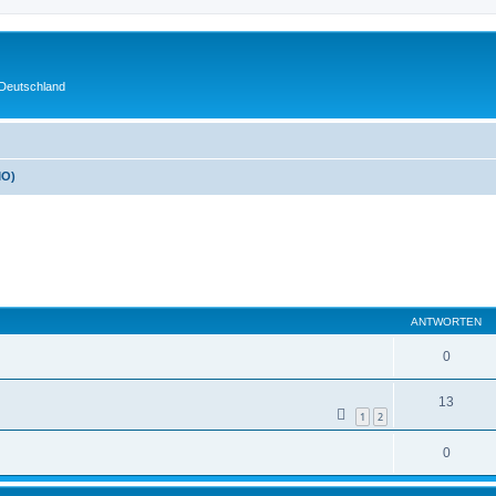
 Deutschland
MO)
eiterte Suche
ANTWORTEN
0
13
1
2
0