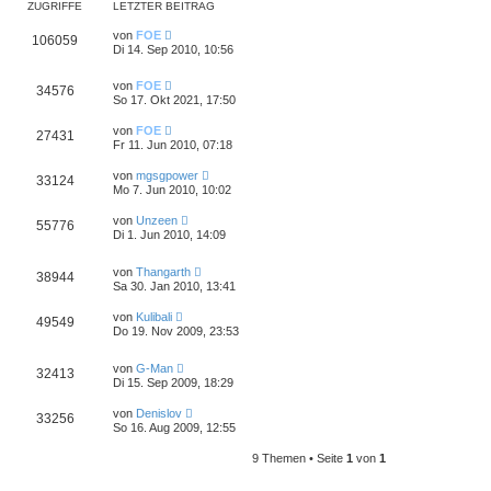
ZUGRIFFE
LETZTER BEITRAG
von
FOE
106059
Di 14. Sep 2010, 10:56
von
FOE
34576
So 17. Okt 2021, 17:50
von
FOE
27431
Fr 11. Jun 2010, 07:18
von
mgsgpower
33124
Mo 7. Jun 2010, 10:02
von
Unzeen
55776
Di 1. Jun 2010, 14:09
von
Thangarth
38944
Sa 30. Jan 2010, 13:41
von
Kulibali
49549
Do 19. Nov 2009, 23:53
von
G-Man
32413
Di 15. Sep 2009, 18:29
von
Denislov
33256
So 16. Aug 2009, 12:55
9 Themen • Seite
1
von
1