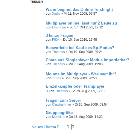
THEMEN
Wann beginnt das Online Torchlight
von
Xodis
»
Mi 11. Nov 2009, 08:57
Multiplayer online lässt nur 2 Leute zu
von
kharouna
»
So 17. Okt 2021, 12:12
3 kurze Fragen
von
P83x
»
Do 10. Jun 2010, 15:48
Betavorteile bei Kauf des Sp-Modus?
von
Theseus
»
Do 10. Sep 2009, 20:24
Chars aus Singleplayer Modus importierbar?
von
Theseus
»
Mo 10. Aug 2009, 19:03
Mounts im Multiplayer - Was sagt ihr?
von
Telias
»
So 6. Sep 2009, 20:59
Einzelkämpfer oder Teamplayer
von
Theseus
»
Sa 29. Aug 2009, 12:51
Fragen zum Server
von
Clawhammer
»
Di 15. Sep 2009, 09:54
Gruppengröße
von
Mephisto
»
Do 13. Aug 2009, 14:22
Neues Thema