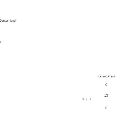
 Deutschland
)
te Suche
ANTWORTEN
0
13
1
2
0