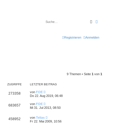
Suche
Erweiterte Suche
Registrieren
Anmelden
9 Themen • Seite
1
von
1
ZUGRIFFE
LETZTER BEITRAG
von
FOE
273358
Do 22. Aug 2019, 06:48
von
FOE
683657
Mi 31. Jul 2013, 08:50
von
Telias
458952
Fr 22. Mai 2009, 10:56