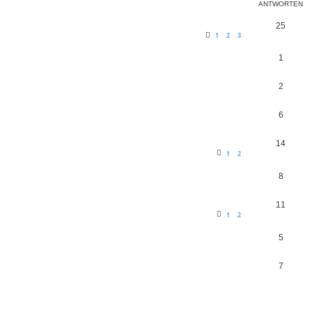
ANTWORTEN
25
1
2
3
1
2
6
14
1
2
8
11
1
2
5
7