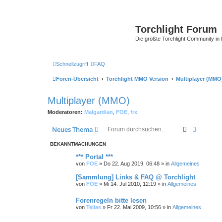
Torchlight Forum
Die größte Torchlight Community in
Schnellzugriff
FAQ
Foren-Übersicht
Torchlight MMO Version
Multiplayer (MMO
Multiplayer (MMO)
Moderatoren:
Malgardian
,
FOE
,
frx
Suche
Erweiter
Neues Thema
BEKANNTMACHUNGEN
*** Portal ***
von
FOE
»
Do 22. Aug 2019, 06:48
» in
Allgemeines
[Sammlung] Links & FAQ @ Torchlight
von
FOE
»
Mi 14. Jul 2010, 12:19
» in
Allgemeines
Forenregeln bitte lesen
von
Telias
»
Fr 22. Mai 2009, 10:56
» in
Allgemeines