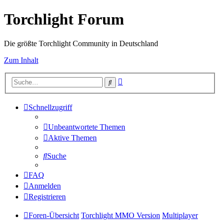
Torchlight Forum
Die größte Torchlight Community in Deutschland
Zum Inhalt
Erweiterte
Suche
Suche
Schnellzugriff
Unbeantwortete Themen
Aktive Themen
Suche
FAQ
Anmelden
Registrieren
Foren-Übersicht
Torchlight MMO Version
Multiplayer