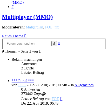
(MMO)
Suche
Multiplayer (MMO)
Moderatoren:
Malgardian
,
FOE
,
frx
Neues Thema
Erweiterte
Suche
Suche
9 Themen • Seite
1
von
1
Bekanntmachungen
Antworten
Zugriffe
Letzter Beitrag
*** Portal ***
von
FOE
»
Do 22. Aug 2019, 06:48
» in
Allgemeines
0
Antworten
273442
Zugriffe
Letzter Beitrag
von
FOE
Do 22. Aug 2019, 06:48