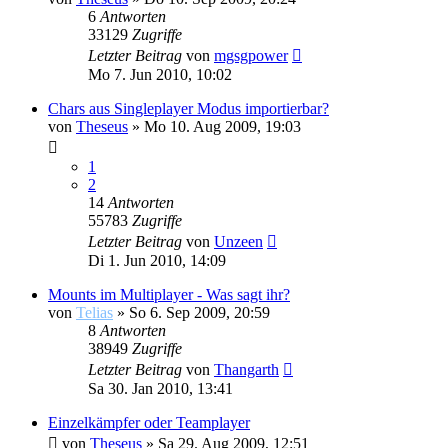
6
Antworten
33129
Zugriffe
Letzter Beitrag
von
mgsgpower
Mo 7. Jun 2010, 10:02
Chars aus Singleplayer Modus importierbar?
von
Theseus
»
Mo 10. Aug 2009, 19:03
1
2
14
Antworten
55783
Zugriffe
Letzter Beitrag
von
Unzeen
Di 1. Jun 2010, 14:09
Mounts im Multiplayer - Was sagt ihr?
von
Telias
»
So 6. Sep 2009, 20:59
8
Antworten
38949
Zugriffe
Letzter Beitrag
von
Thangarth
Sa 30. Jan 2010, 13:41
Einzelkämpfer oder Teamplayer
von
Theseus
»
Sa 29. Aug 2009, 12:51