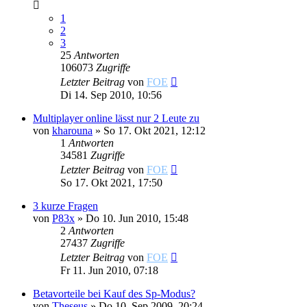
1
2
3
25
Antworten
106073
Zugriffe
Letzter Beitrag
von
FOE
Di 14. Sep 2010, 10:56
Multiplayer online lässt nur 2 Leute zu
von
kharouna
»
So 17. Okt 2021, 12:12
1
Antworten
34581
Zugriffe
Letzter Beitrag
von
FOE
So 17. Okt 2021, 17:50
3 kurze Fragen
von
P83x
»
Do 10. Jun 2010, 15:48
2
Antworten
27437
Zugriffe
Letzter Beitrag
von
FOE
Fr 11. Jun 2010, 07:18
Betavorteile bei Kauf des Sp-Modus?
von
Theseus
»
Do 10. Sep 2009, 20:24