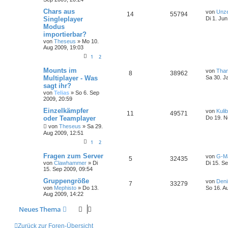
Chars aus
von
Unz
14
55794
Singleplayer
Di 1. Ju
Modus
importierbar?
von
Theseus
»
Mo 10.
Aug 2009, 19:03
1
2
Mounts im
von
Than
8
38962
Multiplayer - Was
Sa 30. J
sagt ihr?
von
Telias
»
So 6. Sep
2009, 20:59
Einzelkämpfer
von
Kulib
11
49571
oder Teamplayer
Do 19. N
von
Theseus
»
Sa 29.
Aug 2009, 12:51
1
2
Fragen zum Server
von
G-M
5
32435
von
Clawhammer
»
Di
Di 15. S
15. Sep 2009, 09:54
Gruppengröße
von
Deni
7
33279
von
Mephisto
»
Do 13.
So 16. A
Aug 2009, 14:22
Neues Thema
Zurück zur Foren-Übersicht