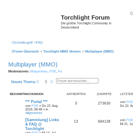
Torchlight Forum
Die größte Torchlight Community in
Deutschland
Schnellzugriff
FAQ
Foren-Übersicht
Torchlight MMO Version
Multiplayer (MMO)
Multiplayer (MMO)
Moderatoren:
Malgardian
,
FOE
,
frx
Suche
Erweiterte Suche
Neues Thema
BEKANNTMACHUNGEN
ANTWORTEN
ZUGRIFFE
LETZTER
*** Portal ***
von
FOE
0
273630
von
FOE
»
Do 22. Aug
Do 22. A
2019, 06:48
» in
Allgemeines
[Sammlung] Links
von
FOE
13
684138
& FAQ @
Mi 31. Ju
Torchlight
von
FOE
»
Mi 14. Jul