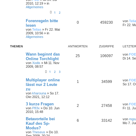
2010, 12:19
» in
Allgemeines
1
2
Forenregeln bitte
von
Teli
0
459230
lesen
Fr 22. M
von
Telias
»
Fr 22. Mai
2009, 10:56
» in
Allgemeines
THEMEN
ANTWORTEN
ZUGRIFFE
LETZTER
Wann beginnt das
von
FOE
25
106097
Online Torchlight
Di 14. S
von
Xodis
»
Mi 11. Nov
2009, 08:57
1
2
3
Multiplayer online
von
FOE
1
34599
lässt nur 2 Leute
So 17. O
zu
von
kharouna
»
So 17.
Okt 2021, 12:12
3 kurze Fragen
von
FOE
2
27458
von
P83x
»
Do 10. Jun
Fr 11. J
2010, 15:48
Betavorteile bei
von
mgs
6
33142
Kauf des Sp-
Mo 7. Ju
Modus?
von
Theseus
»
Do 10.
Sep 2009, 20:24