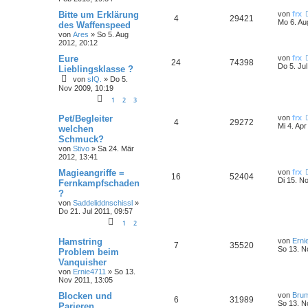
Bitte um Erklärung
von
frx
4
29421
Mo 6. Au
des Waffenspeed
von
Ares
»
So 5. Aug
2012, 20:12
Eure
von
frx
24
74398
Do 5. Ju
Lieblingsklasse ?
von
sIQ.
»
Do 5.
Nov 2009, 10:19
1
2
3
Pet/Begleiter
von
frx
4
29272
Mi 4. Apr
welchen
Schmuck?
von
Stivo
»
Sa 24. Mär
2012, 13:41
Magieangriffe =
von
frx
16
52404
Di 15. N
Fernkampfschaden
?
von
Saddeliddnschissl
»
Do 21. Jul 2011, 09:57
1
2
Hamstring
von
Erni
7
35520
So 13. N
Problem beim
Vanquisher
von
Ernie4711
»
So 13.
Nov 2011, 13:05
Blocken und
von
Bru
6
31989
So 13. N
Parieren