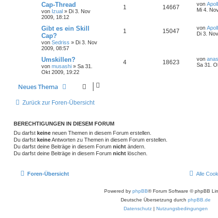
Cap-Thread
von
Apol
1
14667
Mi 4. No
von
Izual
»
Di 3. Nov
2009, 18:12
Gibt es ein Skill
von
Apol
1
15047
Di 3. No
Cap?
von
Sedriss
»
Di 3. Nov
2009, 08:57
Umskillen?
von
ana
4
18623
Sa 31. O
von
musashi
»
Sa 31.
Okt 2009, 19:22
Neues Thema
Zurück zur Foren-Übersicht
BERECHTIGUNGEN IN DIESEM FORUM
Du darfst
keine
neuen Themen in diesem Forum erstellen.
Du darfst
keine
Antworten zu Themen in diesem Forum erstellen.
Du darfst deine Beiträge in diesem Forum
nicht
ändern.
Du darfst deine Beiträge in diesem Forum
nicht
löschen.
Foren-Übersicht
Alle Coo
Powered by
phpBB
® Forum Software © phpBB Lim
Deutsche Übersetzung durch
phpBB.de
Datenschutz
|
Nutzungsbedingungen