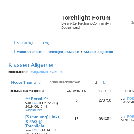
Torchlight Forum
Die größte Torchlight Community in
Deutschland
Schnellzugriff
FAQ
Foren-Übersicht
Torchlight 1 Klassen
Klassen Allgemein
Klassen Allgemein
Moderatoren:
Malgardian
,
FOE
,
frx
Suche
Erweiterte Suc
Neues Thema
BEKANNTMACHUNGEN
ANTWORTEN
ZUGRIFFE
LETZTER
*** Portal ***
von
FOE
0
273756
Do 22. A
von
FOE
»
Do 22. Aug
2019, 06:48
» in
Allgemeines
[Sammlung] Links
von
FOE
13
684351
Mi 31. Ju
& FAQ @
Torchlight
von
FOE
»
Mi 14. Jul
2010, 12:19
» in