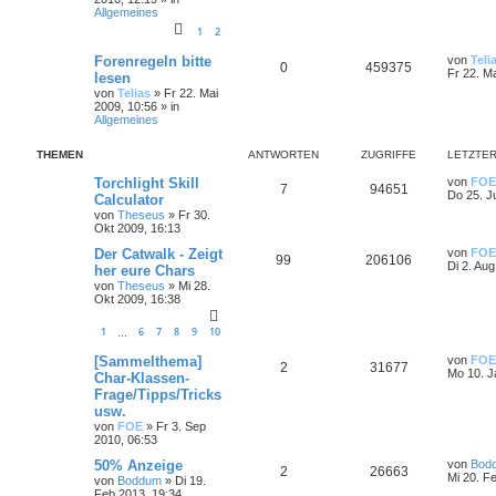
Allgemeines
1
2
Forenregeln bitte
von
Teli
0
459375
Fr 22. M
lesen
von
Telias
»
Fr 22. Mai
2009, 10:56
» in
Allgemeines
THEMEN
ANTWORTEN
ZUGRIFFE
LETZTER
Torchlight Skill
von
FOE
7
94651
Do 25. J
Calculator
von
Theseus
»
Fr 30.
Okt 2009, 16:13
Der Catwalk - Zeigt
von
FOE
99
206106
Di 2. Aug
her eure Chars
von
Theseus
»
Mi 28.
Okt 2009, 16:38
1
6
7
8
9
10
…
[Sammelthema]
von
FOE
2
31677
Mo 10. J
Char-Klassen-
Frage/Tipps/Tricks
usw.
von
FOE
»
Fr 3. Sep
2010, 06:53
50% Anzeige
von
Bod
2
26663
Mi 20. F
von
Boddum
»
Di 19.
Feb 2013, 19:34