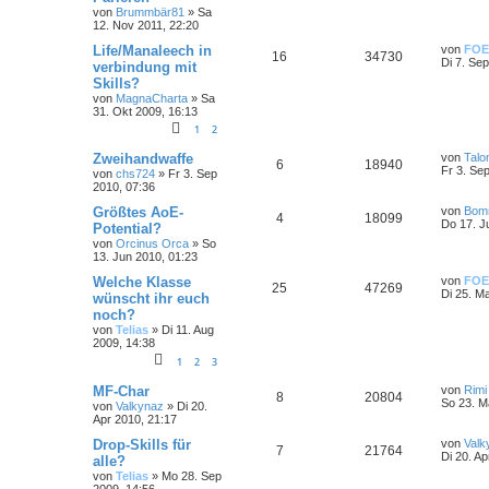
von
Brummbär81
»
Sa
12. Nov 2011, 22:20
Life/Manaleech in
von
FOE
16
34730
Di 7. Se
verbindung mit
Skills?
von
MagnaCharta
»
Sa
31. Okt 2009, 16:13
1
2
Zweihandwaffe
von
Talo
6
18940
Fr 3. Se
von
chs724
»
Fr 3. Sep
2010, 07:36
Größtes AoE-
von
Bom
4
18099
Do 17. J
Potential?
von
Orcinus Orca
»
So
13. Jun 2010, 01:23
Welche Klasse
von
FOE
25
47269
Di 25. M
wünscht ihr euch
noch?
von
Telias
»
Di 11. Aug
2009, 14:38
1
2
3
MF-Char
von
Rimi
8
20804
So 23. M
von
Valkynaz
»
Di 20.
Apr 2010, 21:17
Drop-Skills für
von
Valk
7
21764
Di 20. Ap
alle?
von
Telias
»
Mo 28. Sep
2009, 14:56