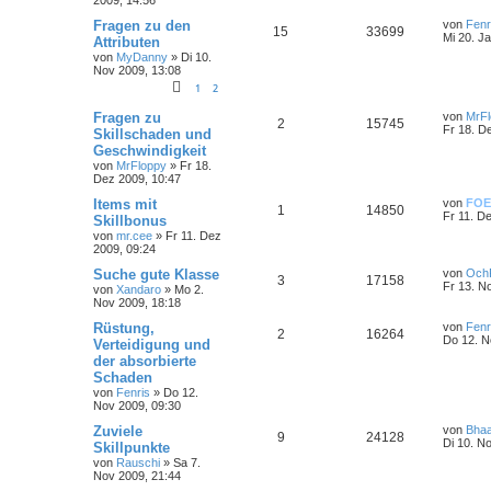
Fragen zu den
von
Fenr
15
33699
Mi 20. J
Attributen
von
MyDanny
»
Di 10.
Nov 2009, 13:08
1
2
Fragen zu
von
MrFl
2
15745
Fr 18. D
Skillschaden und
Geschwindigkeit
von
MrFloppy
»
Fr 18.
Dez 2009, 10:47
Items mit
von
FOE
1
14850
Fr 11. D
Skillbonus
von
mr.cee
»
Fr 11. Dez
2009, 09:24
Suche gute Klasse
von
Och
3
17158
Fr 13. N
von
Xandaro
»
Mo 2.
Nov 2009, 18:18
Rüstung,
von
Fenr
2
16264
Do 12. N
Verteidigung und
der absorbierte
Schaden
von
Fenris
»
Do 12.
Nov 2009, 09:30
Zuviele
von
Bhaa
9
24128
Di 10. N
Skillpunkte
von
Rauschi
»
Sa 7.
Nov 2009, 21:44