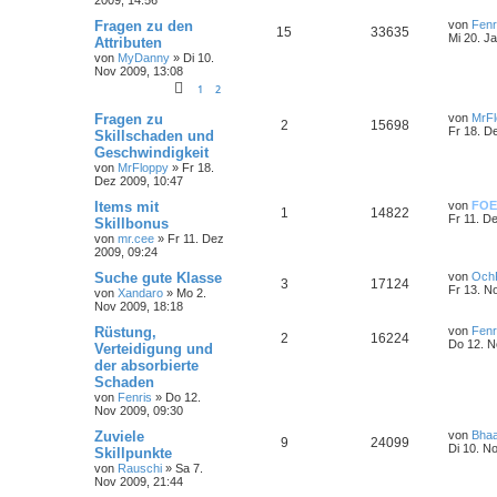
Fragen zu den
von
Fenr
15
33635
Mi 20. J
Attributen
von
MyDanny
»
Di 10.
Nov 2009, 13:08
1
2
Fragen zu
von
MrFl
2
15698
Fr 18. D
Skillschaden und
Geschwindigkeit
von
MrFloppy
»
Fr 18.
Dez 2009, 10:47
Items mit
von
FOE
1
14822
Fr 11. D
Skillbonus
von
mr.cee
»
Fr 11. Dez
2009, 09:24
Suche gute Klasse
von
Och
3
17124
Fr 13. N
von
Xandaro
»
Mo 2.
Nov 2009, 18:18
Rüstung,
von
Fenr
2
16224
Do 12. N
Verteidigung und
der absorbierte
Schaden
von
Fenris
»
Do 12.
Nov 2009, 09:30
Zuviele
von
Bhaa
9
24099
Di 10. N
Skillpunkte
von
Rauschi
»
Sa 7.
Nov 2009, 21:44