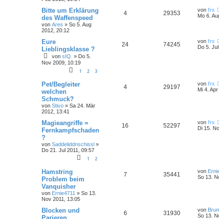
Bitte um Erklärung
von
frx
4
29353
Mo 6. Au
des Waffenspeed
von
Ares
»
So 5. Aug
2012, 20:12
Eure
von
frx
24
74245
Do 5. Ju
Lieblingsklasse ?
von
sIQ.
»
Do 5.
Nov 2009, 10:19
1
2
3
Pet/Begleiter
von
frx
4
29197
Mi 4. Apr
welchen
Schmuck?
von
Stivo
»
Sa 24. Mär
2012, 13:41
Magieangriffe =
von
frx
16
52297
Di 15. N
Fernkampfschaden
?
von
Saddeliddnschissl
»
Do 21. Jul 2011, 09:57
1
2
Hamstring
von
Erni
7
35441
So 13. N
Problem beim
Vanquisher
von
Ernie4711
»
So 13.
Nov 2011, 13:05
Blocken und
von
Bru
6
31930
So 13. N
Parieren