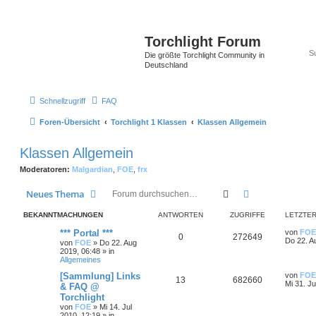
Torchlight Forum
Die größte Torchlight Community in
Deutschland
Schnellzugriff
FAQ
Foren-Übersicht
Torchlight 1 Klassen
Klassen Allgemein
Klassen Allgemein
Moderatoren:
Malgardian
,
FOE
,
frx
Suche
Erweiterte Suc
Neues Thema
BEKANNTMACHUNGEN
ANTWORTEN
ZUGRIFFE
LETZTER
*** Portal ***
von
FOE
0
272649
Do 22. A
von
FOE
»
Do 22. Aug
2019, 06:48
» in
Allgemeines
[Sammlung] Links
von
FOE
13
682660
Mi 31. Ju
& FAQ @
Torchlight
von
FOE
»
Mi 14. Jul
2010, 12:19
» in