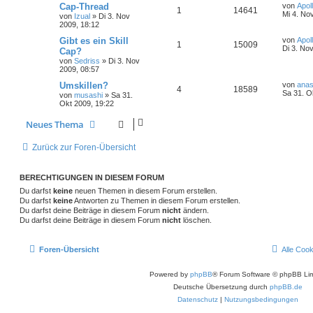
Cap-Thread
von
Apol
1
14641
Mi 4. No
von
Izual
»
Di 3. Nov
2009, 18:12
Gibt es ein Skill
von
Apol
1
15009
Di 3. No
Cap?
von
Sedriss
»
Di 3. Nov
2009, 08:57
Umskillen?
von
ana
4
18589
Sa 31. O
von
musashi
»
Sa 31.
Okt 2009, 19:22
Neues Thema
Zurück zur Foren-Übersicht
BERECHTIGUNGEN IN DIESEM FORUM
Du darfst
keine
neuen Themen in diesem Forum erstellen.
Du darfst
keine
Antworten zu Themen in diesem Forum erstellen.
Du darfst deine Beiträge in diesem Forum
nicht
ändern.
Du darfst deine Beiträge in diesem Forum
nicht
löschen.
Foren-Übersicht
Alle Coo
Powered by
phpBB
® Forum Software © phpBB Lim
Deutsche Übersetzung durch
phpBB.de
Datenschutz
|
Nutzungsbedingungen