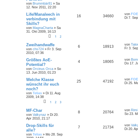
von
Brummbär81
»
Sa
12. Nov 2011, 22:20
Life/Manaleech in
von
FOE
16
34660
Di 7. Se
verbindung mit
Skills?
von
MagnaCharta
»
Sa
31. Okt 2009, 16:13
1
2
Zweihandwaffe
von
Talo
6
18913
Fr 3. Se
von
chs724
»
Fr 3. Sep
2010, 07:36
Größtes AoE-
von
Bom
4
18065
Do 17. J
Potential?
von
Orcinus Orca
»
So
13. Jun 2010, 01:23
Welche Klasse
von
FOE
25
47192
Di 25. M
wünscht ihr euch
noch?
von
Telias
»
Di 11. Aug
2009, 14:38
1
2
3
MF-Char
von
Rimi
8
20764
So 23. M
von
Valkynaz
»
Di 20.
Apr 2010, 21:17
Drop-Skills für
von
Valk
7
21734
Di 20. Ap
alle?
von
Telias
»
Mo 28. Sep
2009, 14:56