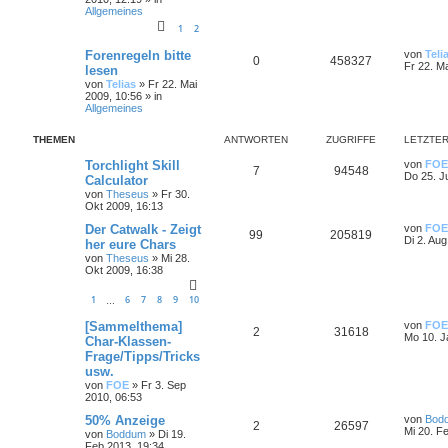
Allgemeines
1
2
Forenregeln bitte
von
Teli
0
458327
Fr 22. M
lesen
von
Telias
»
Fr 22. Mai
2009, 10:56
» in
Allgemeines
THEMEN
ANTWORTEN
ZUGRIFFE
LETZTER
Torchlight Skill
von
FOE
7
94548
Do 25. J
Calculator
von
Theseus
»
Fr 30.
Okt 2009, 16:13
Der Catwalk - Zeigt
von
FOE
99
205819
Di 2. Aug
her eure Chars
von
Theseus
»
Mi 28.
Okt 2009, 16:38
1
6
7
8
9
10
…
[Sammelthema]
von
FOE
2
31618
Mo 10. J
Char-Klassen-
Frage/Tipps/Tricks
usw.
von
FOE
»
Fr 3. Sep
2010, 06:53
50% Anzeige
von
Bod
2
26597
Mi 20. F
von
Boddum
»
Di 19.
Feb 2013, 19:34