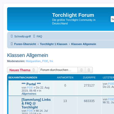
Torchlight Forum
Die größte Torchlight Community in
Deutschland
Schnellzugriff
FAQ
Foren-Übersicht
Torchlight 1 Klassen
Klassen Allgemein
Klassen Allgemein
Moderatoren:
Malgardian
,
FOE
,
frx
Suche
Erweiterte Suc
Neues Thema
BEKANNTMACHUNGEN
ANTWORTEN
ZUGRIFFE
LETZTER
*** Portal ***
von
FOE
0
273127
Do 22. A
von
FOE
»
Do 22. Aug
2019, 06:48
» in
Allgemeines
[Sammlung] Links
von
FOE
13
683335
Mi 31. Ju
& FAQ @
Torchlight
von
FOE
»
Mi 14. Jul
2010, 12:19
» in