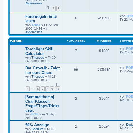
Allgemeines
1
2
Forenregeln bitte
von
Teli
0
458760
Fr 22. M
lesen
von
Telias
»
Fr 22. Mai
2009, 10:56
» in
Allgemeines
THEMEN
ANTWORTEN
ZUGRIFFE
LETZTER
Torchlight Skill
von
FOE
7
94596
Do 25. J
Calculator
von
Theseus
»
Fr 30.
Okt 2009, 16:13
Der Catwalk - Zeigt
von
FOE
99
205945
Di 2. Aug
her eure Chars
von
Theseus
»
Mi 28.
Okt 2009, 16:38
1
6
7
8
9
10
…
[Sammelthema]
von
FOE
2
31644
Mo 10. J
Char-Klassen-
Frage/Tipps/Tricks
usw.
von
FOE
»
Fr 3. Sep
2010, 06:53
50% Anzeige
von
Bod
2
26624
Mi 20. F
von
Boddum
»
Di 19.
Feb 2013, 19:34