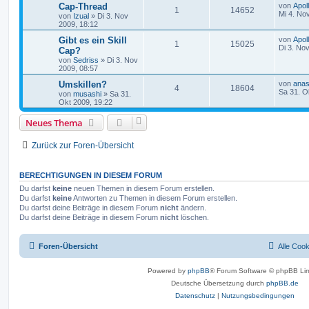
Cap-Thread
von
Apol
1
14652
Mi 4. No
von
Izual
»
Di 3. Nov
2009, 18:12
Gibt es ein Skill
von
Apol
1
15025
Di 3. No
Cap?
von
Sedriss
»
Di 3. Nov
2009, 08:57
Umskillen?
von
ana
4
18604
Sa 31. O
von
musashi
»
Sa 31.
Okt 2009, 19:22
Neues Thema
Zurück zur Foren-Übersicht
BERECHTIGUNGEN IN DIESEM FORUM
Du darfst
keine
neuen Themen in diesem Forum erstellen.
Du darfst
keine
Antworten zu Themen in diesem Forum erstellen.
Du darfst deine Beiträge in diesem Forum
nicht
ändern.
Du darfst deine Beiträge in diesem Forum
nicht
löschen.
Foren-Übersicht
Alle Coo
Powered by
phpBB
® Forum Software © phpBB Lim
Deutsche Übersetzung durch
phpBB.de
Datenschutz
|
Nutzungsbedingungen