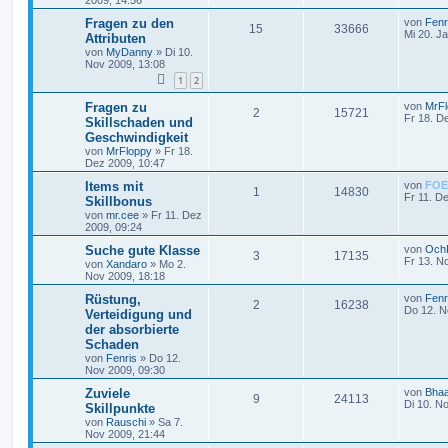
Fragen zu den
von
Fenr
15
33666
Mi 20. J
Attributen
von
MyDanny
»
Di 10.
Nov 2009, 13:08
1
2
Fragen zu
von
MrFl
2
15721
Fr 18. D
Skillschaden und
Geschwindigkeit
von
MrFloppy
»
Fr 18.
Dez 2009, 10:47
Items mit
von
FOE
1
14830
Fr 11. D
Skillbonus
von
mr.cee
»
Fr 11. Dez
2009, 09:24
Suche gute Klasse
von
Och
3
17135
Fr 13. N
von
Xandaro
»
Mo 2.
Nov 2009, 18:18
Rüstung,
von
Fenr
2
16238
Do 12. N
Verteidigung und
der absorbierte
Schaden
von
Fenris
»
Do 12.
Nov 2009, 09:30
Zuviele
von
Bhaa
9
24113
Di 10. N
Skillpunkte
von
Rauschi
»
Sa 7.
Nov 2009, 21:44