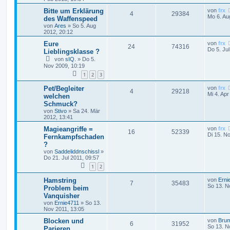
Bitte um Erklärung
von
frx
4
29384
Mo 6. Au
des Waffenspeed
von
Ares
»
So 5. Aug
2012, 20:12
Eure
von
frx
24
74316
Do 5. Ju
Lieblingsklasse ?
von
sIQ.
»
Do 5.
Nov 2009, 10:19
1
2
3
Pet/Begleiter
von
frx
4
29218
Mi 4. Apr
welchen
Schmuck?
von
Stivo
»
Sa 24. Mär
2012, 13:41
Magieangriffe =
von
frx
16
52339
Di 15. N
Fernkampfschaden
?
von
Saddeliddnschissl
»
Do 21. Jul 2011, 09:57
1
2
Hamstring
von
Erni
7
35483
So 13. N
Problem beim
Vanquisher
von
Ernie4711
»
So 13.
Nov 2011, 13:05
Blocken und
von
Bru
6
31952
So 13. N
Parieren