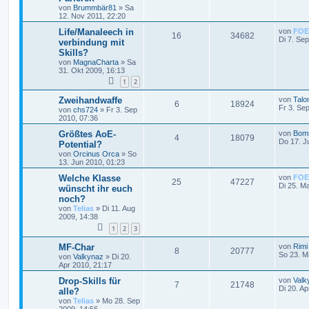
von
Brummbär81
»
Sa
12. Nov 2011, 22:20
Life/Manaleech in
von
FOE
16
34682
Di 7. Se
verbindung mit
Skills?
von
MagnaCharta
»
Sa
31. Okt 2009, 16:13
1
2
Zweihandwaffe
von
Talo
6
18924
Fr 3. Se
von
chs724
»
Fr 3. Sep
2010, 07:36
Größtes AoE-
von
Bom
4
18079
Do 17. J
Potential?
von
Orcinus Orca
»
So
13. Jun 2010, 01:23
Welche Klasse
von
FOE
25
47227
Di 25. M
wünscht ihr euch
noch?
von
Telias
»
Di 11. Aug
2009, 14:38
1
2
3
MF-Char
von
Rimi
8
20777
So 23. M
von
Valkynaz
»
Di 20.
Apr 2010, 21:17
Drop-Skills für
von
Valk
7
21748
Di 20. Ap
alle?
von
Telias
»
Mo 28. Sep
2009, 14:56