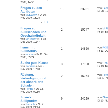
2009, 14:56
Fragen zu den
von
Fenr
15
33701
Attributen
Mi 20. J
von
MyDanny
»
Di 10.
Nov 2009, 13:08
1
2
Fragen zu
von
MrFl
2
15747
Skillschaden und
Fr 18. D
Geschwindigkeit
von
MrFloppy
»
Fr 18.
Dez 2009, 10:47
Items mit
von
FOE
1
14850
Skillbonus
Fr 11. D
von
mr.cee
»
Fr 11. Dez
2009, 09:24
Suche gute Klasse
von
Och
3
17158
von
Xandaro
»
Mo 2.
Fr 13. N
Nov 2009, 18:18
Rüstung,
von
Fenr
2
16264
Verteidigung und
Do 12. N
der absorbierte
Schaden
von
Fenris
»
Do 12.
Nov 2009, 09:30
Zuviele
von
Bhaa
9
24129
Skillpunkte
Di 10. N
von
Rauschi
»
Sa 7.
Nov 2009, 21:44