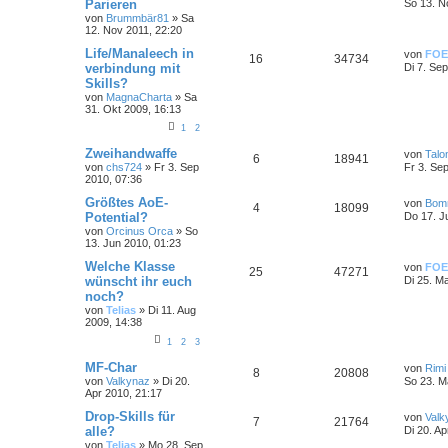
Parieren
So 13. N
von
Brummbär81
»
Sa
12. Nov 2011, 22:20
Life/Manaleech in
von
FOE
16
34734
verbindung mit
Di 7. Se
Skills?
von
MagnaCharta
»
Sa
31. Okt 2009, 16:13
1
2
Zweihandwaffe
von
Talo
6
18941
von
chs724
»
Fr 3. Sep
Fr 3. Se
2010, 07:36
Größtes AoE-
von
Bom
4
18099
Potential?
Do 17. J
von
Orcinus Orca
»
So
13. Jun 2010, 01:23
Welche Klasse
von
FOE
25
47271
wünscht ihr euch
Di 25. M
noch?
von
Telias
»
Di 11. Aug
2009, 14:38
1
2
3
MF-Char
von
Rimi
8
20808
von
Valkynaz
»
Di 20.
So 23. M
Apr 2010, 21:17
Drop-Skills für
von
Valk
7
21764
alle?
Di 20. Ap
von
Telias
»
Mo 28. Sep