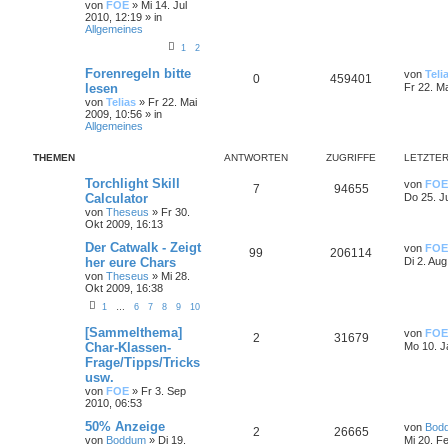
von
FOE
»
Mi 14. Jul
2010, 12:19
» in
Allgemeines
1
2
Forenregeln bitte
von
Teli
0
459401
lesen
Fr 22. M
von
Telias
»
Fr 22. Mai
2009, 10:56
» in
Allgemeines
THEMEN
ANTWORTEN
ZUGRIFFE
LETZTER
Torchlight Skill
von
FOE
7
94655
Calculator
Do 25. J
von
Theseus
»
Fr 30.
Okt 2009, 16:13
Der Catwalk - Zeigt
von
FOE
99
206114
her eure Chars
Di 2. Aug
von
Theseus
»
Mi 28.
Okt 2009, 16:38
1
…
6
7
8
9
10
[Sammelthema]
von
FOE
2
31679
Char-Klassen-
Mo 10. J
Frage/Tipps/Tricks
usw.
von
FOE
»
Fr 3. Sep
2010, 06:53
50% Anzeige
von
Bod
2
26665
von
Boddum
»
Di 19.
Mi 20. F