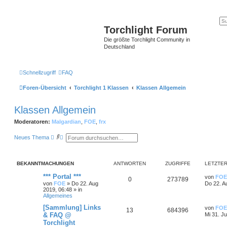
Torchlight Forum
Die größte Torchlight Community in
Deutschland
Schnellzugriff
FAQ
Foren-Übersicht
Torchlight 1 Klassen
Klassen Allgemein
Klassen Allgemein
Moderatoren:
Malgardian
,
FOE
,
frx
S
E
Neues Thema
u
r
c
w
h
e
e
i
BEKANNTMACHUNGEN
ANTWORTEN
ZUGRIFFE
LETZTER
t
e
*** Portal ***
von
FOE
r
0
273789
von
FOE
»
Do 22. Aug
Do 22. A
t
2019, 06:48
» in
e
Allgemeines
S
u
[Sammlung] Links
von
FOE
c
13
684396
& FAQ @
Mi 31. Ju
h
e
Torchlight