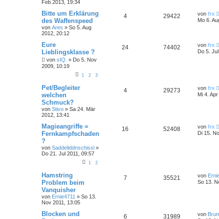
Feb 2013, 19:34
Bitte um Erklärung
von
frx
4
29422
des Waffenspeed
Mo 6. Au
von
Ares
»
So 5. Aug
2012, 20:12
Eure
von
frx
24
74402
Lieblingsklasse ?
Do 5. Ju
von
sIQ.
»
Do 5. Nov
2009, 10:19
1
2
3
Pet/Begleiter
von
frx
4
29273
welchen
Mi 4. Apr
Schmuck?
von
Stivo
»
Sa 24. Mär
2012, 13:41
Magieangriffe =
von
frx
16
52408
Fernkampfschaden
Di 15. N
?
von
Saddeliddnschissl
»
Do 21. Jul 2011, 09:57
1
2
Hamstring
von
Erni
7
35521
Problem beim
So 13. N
Vanquisher
von
Ernie4711
»
So 13.
Nov 2011, 13:05
Blocken und
von
Bru
6
31989