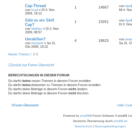
Cap-Thread
von
Apol
1
14667
von
Izual
»
Di 3. Nov
Mi 4. No
2009, 18:12
Gibt es ein Skill
von
Apol
1
15051
Cap?
Di 3. No
von
Sedriss
»
Di 3. Nov
2009, 08:57
Umskillen?
von
ana
4
18623
von
musashi
»
Sa 31.
Sa 31. O
Okt 2009, 19:22
Neues Thema
Zurück zur Foren-Übersicht
BERECHTIGUNGEN IN DIESEM FORUM
Du darfst
keine
neuen Themen in diesem Forum erstellen.
Du darfst
keine
Antworten zu Themen in diesem Forum erstellen.
Du darfst deine Beiträge in diesem Forum
nicht
ändern.
Du darfst deine Beiträge in diesem Forum
nicht
löschen.
Foren-Übersicht
Alle Coo
Powered by
phpBB
® Forum Software © phpBB Lim
Deutsche Übersetzung durch
phpBB.de
Datenschutz
|
Nutzungsbedingungen