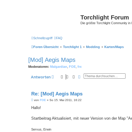
Torchlight Forum
Die größte Torchlight Community in
Schnellzugriff
FAQ
Foren-Übersicht
Torchlight 1
Modding
Karten/Maps
[Mod] Aegis Maps
Moderatoren:
Malgardian
,
FOE
,
frx
Suche
Erweiterte Suche
Antworten
Re: [Mod] Aegis Maps
B
von
FOE
»
So 15. Mai 2011, 16:22
e
i
Hallo!
t
r
a
Startbeitrag Aktualisiert, mit neuer Version von der Map "Ae
g
Servus, Erwin