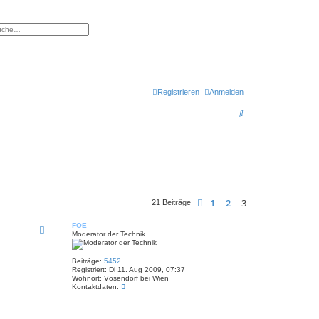
eiterte Suche
Registrieren
Anmelden
S
u
c
h
e
1
2
3
Vorherige
21 Beiträge
FOE
Moderator der Technik
Beiträge:
5452
Registriert:
Di 11. Aug 2009, 07:37
Wohnort:
Vösendorf bei Wien
K
Kontaktdaten:
o
n
t