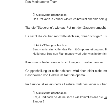
Das Moderatoren Team
___
Aleks82 hat geschrieben:
Das Pet kann ja Zauber wirken es braucht aber nie sei
Tja, die "Steuerung", wie das Pet mit den Zaubern umgeht is
Es setzt die Zauber sehr willkürlich ein, ohne "richtigen" Pl
Aleks82 hat geschrieben:
Bzw. was ist sinnvoller das
Pet
mit
Gruppenheilung
und
H
Heildiener
bzw nen
Flammenschwert
oder was in der ric
Kann man - leider - einfach nicht sagen ... siehe darüber.
Gruppenheilung ist nicht schlecht, wird aber leider nicht im
Beschwören von Helfern ist fast nie optimal.
Im Grunde ist es ein nettes Feature, welches leider nur be
Aleks82 hat geschrieben:
Em ja und noch ne kleine sache wie kommt es das die
Sk
Zauber ?