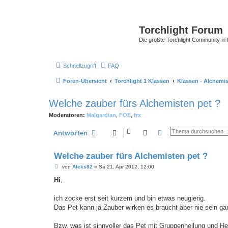
Torchlight Forum
Die größte Torchlight Community in
Schnellzugriff
FAQ
Foren-Übersicht
Torchlight 1 Klassen
Klassen - Alchemis
Welche zauber fürs Alchemisten pet ?
Moderatoren:
Malgardian
,
FOE
,
frx
Suche
Erweiterte Suche
Antworten
Welche zauber fürs Alchemisten pet ?
B
von
Aleks82
»
Sa 21. Apr 2012, 12:00
e
i
Hi
,
t
r
a
ich zocke erst seit kurzem und bin etwas neugierig.
g
Das Pet kann ja Zauber wirken es braucht aber nie sein 
Bzw. was ist sinnvoller das
Pet
mit
Gruppenheilung
und
He