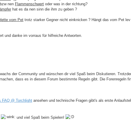
bzw nen
Flammenschwert
oder was in der richtung?
ämpfer
hat es da nen sinn die ihm zu geben ?
lette vom Pet
trotz starker Gegner nicht einknicken ? Hängt das vom Pet lev
ert und danke im vorraus für hilfreiche Antworten.
wachs der Community und wünschen dir viel Spaß beim Diskutieren. Trotzde
achen, dass es in diesem Forum bestimmte Regeln gibt. Die Forenregeln fi
& FAQ @ Torchlight
ansehen und technische Fragen gibt's als erste Anlaufstel
n
und viel Spaß beim Spielen!