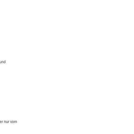
E
und
s
der nur vom