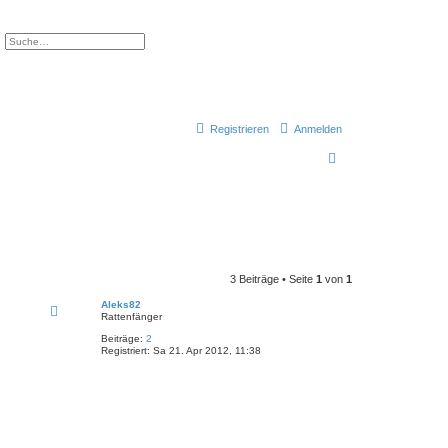
e
Erweiterte Suche
Registrieren
Anmelden
S
u
c
h
e
3 Beiträge • Seite
1
von
1
Aleks82
Rattenfänger
Beiträge:
2
Registriert:
Sa 21. Apr 2012, 11:38