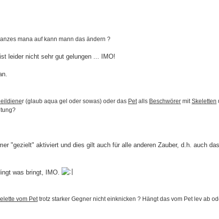
n ganzes mana auf kann mann das ändern ?
t leider nicht sehr gut gelungen ... IMO!
an.
eildiene
r (glaub aqua gel oder sowas) oder das
Pet
alls
Beschwörer
mit
Skeletten
htung?
mer "gezielt" aktiviert und dies gilt auch für alle anderen Zauber, d.h. auch da
dingt was bringt, IMO.
elette vom Pet
trotz starker Gegner nicht einknicken ? Hängt das vom Pet lev ab o