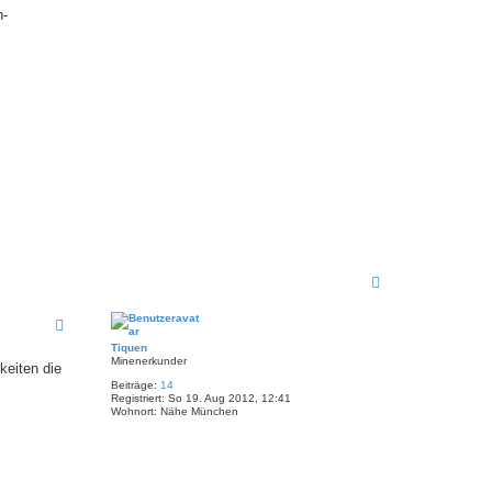
h-
N
a
c
h
o
Tiquen
b
Minenerkunder
keiten die
e
Beiträge:
14
n
Registriert:
So 19. Aug 2012, 12:41
Wohnort:
Nähe München