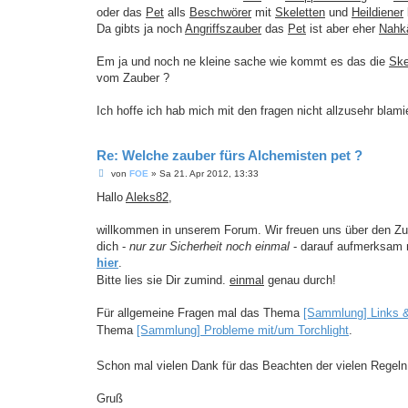
oder das
Pet
alls
Beschwörer
mit
Skeletten
und
Heildiener
Da gibts ja noch
Angriffszauber
das
Pet
ist aber eher
Nahk
Em ja und noch ne kleine sache wie kommt es das die
Ske
vom Zauber ?
Ich hoffe ich hab mich mit den fragen nicht allzusehr blami
Re: Welche zauber fürs Alchemisten pet ?
B
von
FOE
»
Sa 21. Apr 2012, 13:33
e
i
Hallo
Aleks82
,
t
r
a
willkommen in unserem Forum. Wir freuen uns über den Zu
g
dich -
nur zur Sicherheit noch einmal
- darauf aufmerksam m
hier
.
Bitte lies sie Dir zumind.
einmal
genau durch!
Für allgemeine Fragen mal das Thema
[Sammlung] Links 
Thema
[Sammlung] Probleme mit/um Torchlight
.
Schon mal vielen Dank für das Beachten der vielen Regel
Gruß