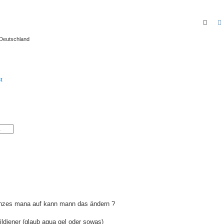
Such
 Deutschland
t
ganzes mana auf kann mann das ändern ?
ildiene
r (glaub aqua gel oder sowas)