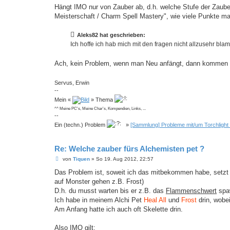
Hängt IMO nur von Zauber ab, d.h. welche Stufe der Zauber
Meisterschaft / Charm Spell Mastery", wie viele Punkte m
Aleks82 hat geschrieben:
Ich hoffe ich hab mich mit den fragen nicht allzusehr blam
Ach, kein Problem, wenn man Neu anfängt, dann kommen h
Servus, Erwin
--
Mein «
» Thema
^^ Meine PC's, Meine Char's, Kompendien, Links, ...
--
Ein (techn.) Problem
»
[Sammlung] Probleme mit/um Torchlight
Re: Welche zauber fürs Alchemisten pet ?
B
von
Tiquen
»
So 19. Aug 2012, 22:57
e
i
Das Problem ist, soweit ich das mitbekommen habe, setzt da
t
auf Monster gehen z.B. Frost)
r
a
D.h. du musst warten bis er z.B. das
Flammenschwert
spa
g
Ich habe in meinem Alchi Pet
Heal All
und
Frost
drin, wobei
Am Anfang hatte ich auch oft Skelette drin.
Also IMO gilt: