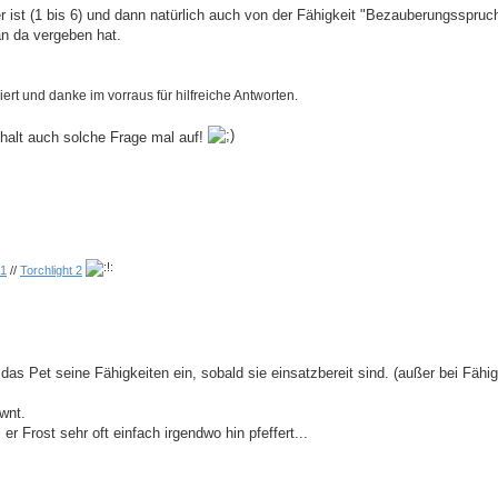
 ist (1 bis 6) und dann natürlich auch von der Fähigkeit "Bezauberungsspruc
an da vergeben hat.
iert und danke im vorraus für hilfreiche Antworten.
alt auch solche Frage mal auf!
 1
//
Torchlight 2
s Pet seine Fähigkeiten ein, sobald sie einsatzbereit sind. (außer bei Fähig
wnt.
 er Frost sehr oft einfach irgendwo hin pfeffert...