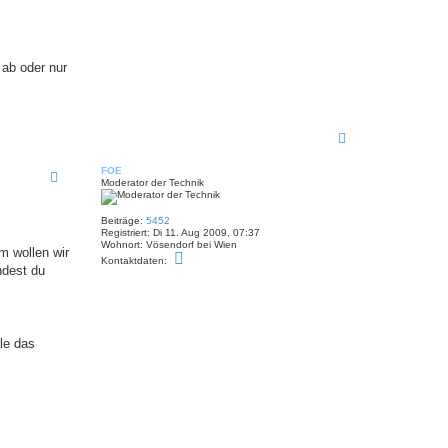
 ab oder nur
N
a
c
FOE
h
Moderator der Technik
o
b
Beiträge:
5452
e
Registriert:
Di 11. Aug 2009, 07:37
n
Wohnort:
Vösendorf bei Wien
m wollen wir
K
Kontaktdaten:
o
ndest du
n
t
a
k
t
d
le das
a
t
e
n
v
o
n
F
O