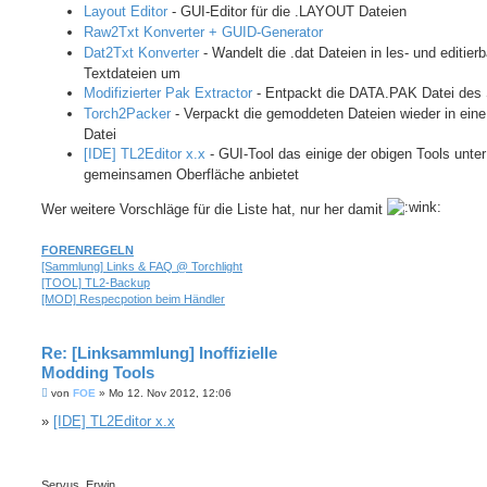
Layout Editor
- GUI-Editor für die .LAYOUT Dateien
Raw2Txt Konverter + GUID-Generator
Dat2Txt Konverter
- Wandelt die .dat Dateien in les- und editier
Textdateien um
Modifizierter Pak Extractor
- Entpackt die DATA.PAK Datei des 
Torch2Packer
- Verpackt die gemoddeten Dateien wieder in eine
Datei
[IDE] TL2Editor x.x
- GUI-Tool das einige der obigen Tools unter
gemeinsamen Oberfläche anbietet
Wer weitere Vorschläge für die Liste hat, nur her damit
FORENREGELN
[Sammlung] Links & FAQ @ Torchlight
[TOOL] TL2-Backup
[MOD] Respecpotion beim Händler
Re: [Linksammlung] Inoffizielle
Modding Tools
B
von
FOE
»
Mo 12. Nov 2012, 12:06
e
i
»
[IDE] TL2Editor x.x
t
r
a
g
Servus, Erwin