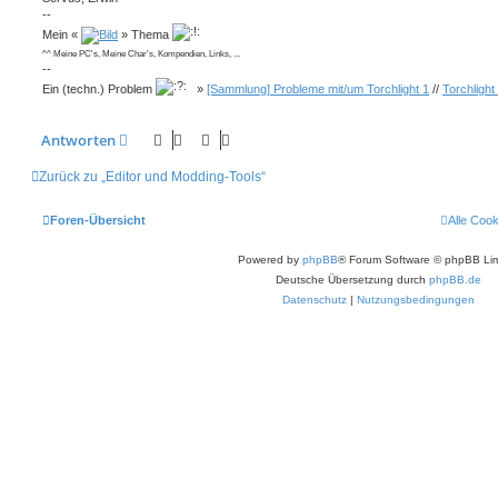
--
Mein «
» Thema
^^ Meine PC's, Meine Char's, Kompendien, Links, ...
--
Ein (techn.) Problem
»
[Sammlung] Probleme mit/um Torchlight 1
//
Torchlight
Antworten
Zurück zu „Editor und Modding-Tools“
Foren-Übersicht
Alle Coo
Powered by
phpBB
® Forum Software © phpBB Lim
Deutsche Übersetzung durch
phpBB.de
Datenschutz
|
Nutzungsbedingungen