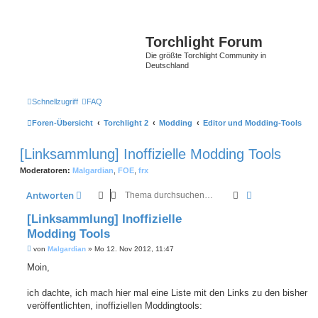
Torchlight Forum
Die größte Torchlight Community in
Deutschland
Schnellzugriff
FAQ
Foren-Übersicht
Torchlight 2
Modding
Editor und Modding-Tools
[Linksammlung] Inoffizielle Modding Tools
Moderatoren:
Malgardian
,
FOE
,
frx
Suche
Erweiterte Suc
Antworten
[Linksammlung] Inoffizielle
Modding Tools
B
von
Malgardian
»
Mo 12. Nov 2012, 11:47
e
i
Moin,
t
r
a
ich dachte, ich mach hier mal eine Liste mit den Links zu den bisher
g
veröffentlichten, inoffiziellen Moddingtools: