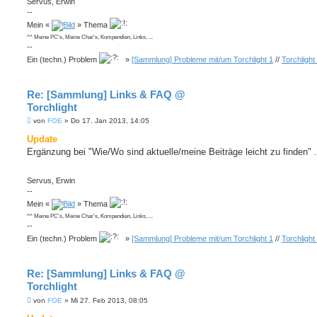
Servus, Erwin
--
Mein «
» Thema
^^ Meine PC's, Meine Char's, Kompendien, Links, ...
--
Ein (techn.) Problem
»
[Sammlung] Probleme mit/um Torchlight 1
//
Torchlight
Re: [Sammlung] Links & FAQ @
Torchlight
B
von
FOE
»
Do 17. Jan 2013, 14:05
e
i
Update
t
Ergänzung bei "Wie/Wo sind aktuelle/meine Beiträge leicht zu finden" .
r
a
g
Servus, Erwin
--
Mein «
» Thema
^^ Meine PC's, Meine Char's, Kompendien, Links, ...
--
Ein (techn.) Problem
»
[Sammlung] Probleme mit/um Torchlight 1
//
Torchlight
Re: [Sammlung] Links & FAQ @
Torchlight
B
von
FOE
»
Mi 27. Feb 2013, 08:05
e
i