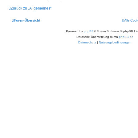
Zurück zu „Allgemeines“
Foren-Übersicht
Alle Coo
Powered by
phpBB
® Forum Software © phpBB Lim
Deutsche Übersetzung durch
phpBB.de
Datenschutz
|
Nutzungsbedingungen