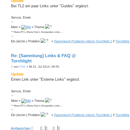
Update
t
Bei TL2 ein paar Links unter "Guides" ergänzt.
r
a
g
Servus, Erwin
--
Mein «
» Thema
^^ Meine PC's, Meine Char's, Kompendien, Links, ...
--
Ein (techn.) Problem
»
[Sammlung] Probleme mit/um Torchlight 1
//
Torchlight
Re: [Sammlung] Links & FAQ @
Torchlight
B
von
FOE
»
Mi 31. Jul 2013, 08:50
e
i
Update
t
Einen Link unter "Externe Links" ergänzt.
r
a
g
Servus, Erwin
--
Mein «
» Thema
^^ Meine PC's, Meine Char's, Kompendien, Links, ...
--
Ein (techn.) Problem
»
[Sammlung] Probleme mit/um Torchlight 1
//
Torchlight
Antworten