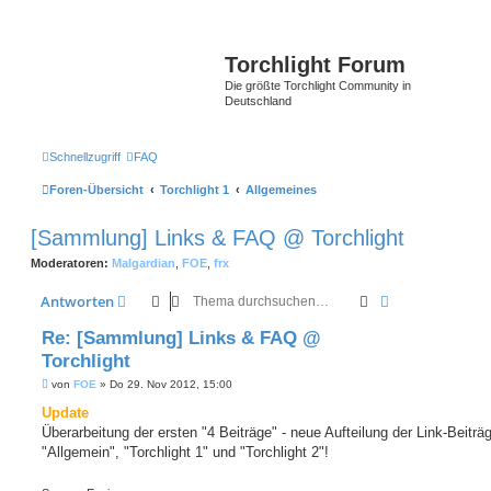
Torchlight Forum
Die größte Torchlight Community in
Deutschland
Schnellzugriff
FAQ
Foren-Übersicht
Torchlight 1
Allgemeines
[Sammlung] Links & FAQ @ Torchlight
Moderatoren:
Malgardian
,
FOE
,
frx
Suche
Erweiterte Suc
Antworten
Re: [Sammlung] Links & FAQ @
Torchlight
B
von
FOE
»
Do 29. Nov 2012, 15:00
e
i
Update
t
Überarbeitung der ersten "4 Beiträge" - neue Aufteilung der Link-Beiträg
r
a
"Allgemein", "Torchlight 1" und "Torchlight 2"!
g