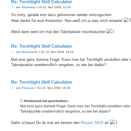
Re: Torchlight Skill Calculator
B
von
Shumway
»
Di 10. Nov 2009, 12:24
e
i
So sorry, gerade erst dazu gekommen wieder reinzugucken.
t
Aber danke für eure Antworten. Nun weiß ich ja was mich erwartet
r
a
g
Werd dann werd ich mal den Talentplaner missbrauchen
Re: Torchlight Skill Calculator
B
von
Honkezonk
»
So 15. Nov 2009, 16:18
e
i
Mal eine ganz dumme Frage: Kann man bei Torchlight umskillen oder 
t
Talentpunkte unwiderruflich vergeben, so wie bei diablo?
r
a
g
Re: Torchlight Skill Calculator
B
von
Theseus
»
So 15. Nov 2009, 16:29
e
i
t
Honkezonk hat geschrieben:
r
a
Mal eine ganz dumme Frage: Kann man bei Torchlight umskillen oder
g
Talentpunkte unwiderruflich vergeben, so wie bei diablo?
Dafür schaust Du dir mal am besten den
Respec MOD
an