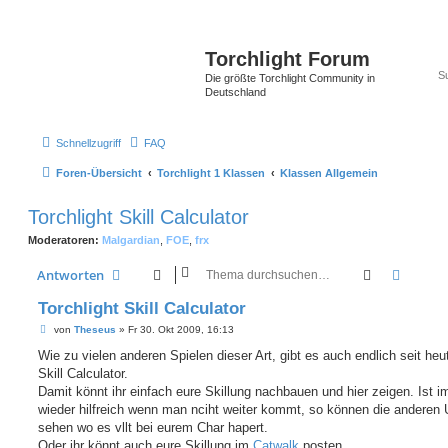
Torchlight Forum
Die größte Torchlight Community in
Deutschland
Schnellzugriff
FAQ
Foren-Übersicht
Torchlight 1 Klassen
Klassen Allgemein
Torchlight Skill Calculator
Moderatoren:
Malgardian
,
FOE
,
frx
Suche
Erweit
Antworten
Torchlight Skill Calculator
B
von
Theseus
»
Fr 30. Okt 2009, 16:13
e
i
Wie zu vielen anderen Spielen dieser Art, gibt es auch endlich seit heu
t
Skill Calculator.
r
a
Damit könnt ihr einfach eure Skillung nachbauen und hier zeigen. Ist 
g
wieder hilfreich wenn man nciht weiter kommt, so können die anderen 
sehen wo es vllt bei eurem Char hapert.
Oder ihr könnt auch eure Skillung im
Catwalk
posten.