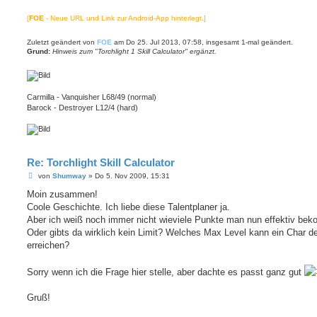
[
FOE
- Neue URL und Link zur Android-App hinterlegt.]
Zuletzt geändert von
FOE
am Do 25. Jul 2013, 07:58, insgesamt 1-mal geändert.
Grund:
Hinweis zum "Torchlight 1 Skill Calculator" ergänzt.
Carmilla - Vanquisher L68/49 (normal)
Barock - Destroyer L12/4 (hard)
Re: Torchlight Skill Calculator
B
von
Shumway
»
Do 5. Nov 2009, 15:31
e
i
Moin zusammen!
t
Coole Geschichte. Ich liebe diese Talentplaner ja.
r
a
Aber ich weiß noch immer nicht wieviele Punkte man nun effektiv be
g
Oder gibts da wirklich kein Limit? Welches Max Level kann ein Char d
erreichen?
Sorry wenn ich die Frage hier stelle, aber dachte es passt ganz gut
Gruß!