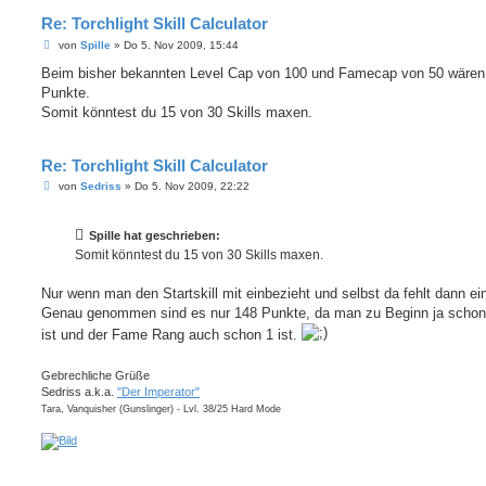
Re: Torchlight Skill Calculator
B
von
Spille
»
Do 5. Nov 2009, 15:44
e
i
Beim bisher bekannten Level Cap von 100 und Famecap von 50 wären
t
Punkte.
r
a
Somit könntest du 15 von 30 Skills maxen.
g
Re: Torchlight Skill Calculator
B
von
Sedriss
»
Do 5. Nov 2009, 22:22
e
i
t
Spille hat geschrieben:
r
a
Somit könntest du 15 von 30 Skills maxen.
g
Nur wenn man den Startskill mit einbezieht und selbst da fehlt dann ei
Genau genommen sind es nur 148 Punkte, da man zu Beginn ja schon 
ist und der Fame Rang auch schon 1 ist.
Gebrechliche Grüße
Sedriss a.k.a.
"Der Imperator"
Tara, Vanquisher (Gunslinger) - Lvl. 38/25 Hard Mode