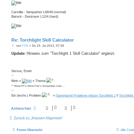
Carmilla - Vanquisher L68/49 (normal)
Barock - Destroyer L12/4 (hard)
Re: Torchlight Skill Calculator
B
von
FOE
»
Do 25. Jul 2013, 07:59
e
i
Update:
Hinweis zum "Torchlight 1 Skill Calculator" ergänzt.
t
r
a
g
Servus, Erwin
--
Mein «
» Thema
^^ Meine PC's, Meine Char's, Kompendien, Links, ...
--
Ein (techn.) Problem
»
[Sammlung] Probleme mit/um Torchlight 1
//
Torchlight
Antworten
Zurück zu „Klassen Allgemein“
Foren-Übersicht
Alle Coo