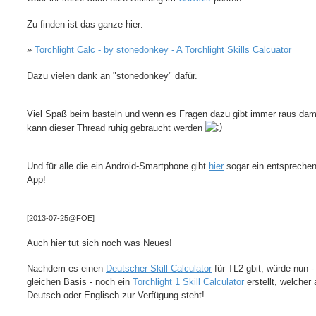
Zu finden ist das ganze hier:
»
Torchlight Calc - by stonedonkey - A Torchlight Skills Calcuator
Dazu vielen dank an "stonedonkey" dafür.
Viel Spaß beim basteln und wenn es Fragen dazu gibt immer raus dami
kann dieser Thread ruhig gebraucht werden
Und für alle die ein Android-Smartphone gibt
hier
sogar ein entspreche
App!
[2013-07-25@FOE]
Auch hier tut sich noch was Neues!
Nachdem es einen
Deutscher Skill Calculator
für TL2 gbit, würde nun -
gleichen Basis - noch ein
Torchlight 1 Skill Calculator
erstellt, welcher 
Deutsch oder Englisch zur Verfügung steht!