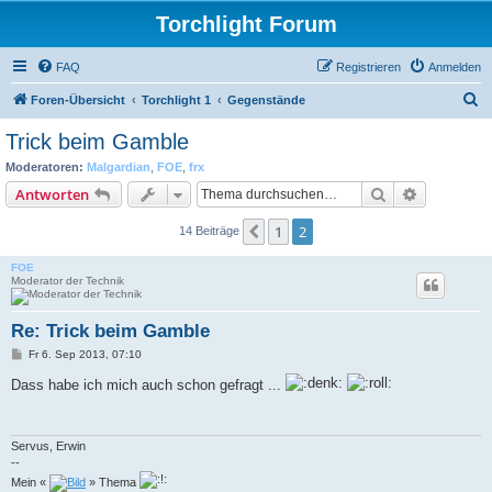
Torchlight Forum
FAQ
Registrieren
Anmelden
S
Foren-Übersicht
Torchlight 1
Gegenstände
u
Trick beim Gamble
c
Moderatoren:
Malgardian
,
FOE
,
frx
h
Suche
Erweiterte
Antworten
e
1
2
Vorherige
14 Beiträge
FOE
Moderator der Technik
Re: Trick beim Gamble
B
Fr 6. Sep 2013, 07:10
e
i
Dass habe ich mich auch schon gefragt ...
t
r
a
g
Servus, Erwin
--
Mein «
» Thema