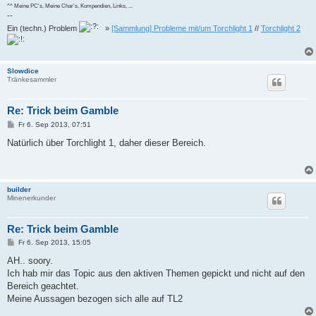
^^ Meine PC's, Meine Char's, Kompendien, Links, ...
--
Ein (techn.) Problem
»
[Sammlung] Probleme mit/um Torchlight 1
//
Torchlight 2
Slowdice
Tränkesammler
Re: Trick beim Gamble
B
Fr 6. Sep 2013, 07:51
e
i
Natürlich über Torchlight 1, daher dieser Bereich.
t
r
a
g
builder
Minenerkunder
Re: Trick beim Gamble
B
Fr 6. Sep 2013, 15:05
e
i
AH.. soory.
t
Ich hab mir das Topic aus den aktiven Themen gepickt und nicht auf den
r
a
Bereich geachtet.
g
Meine Aussagen bezogen sich alle auf TL2